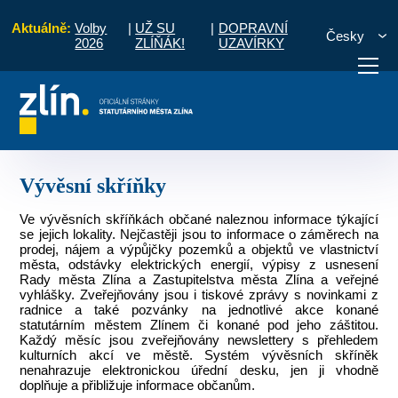
Aktuálně:
Volby
|
UŽ SU
|
DOPRAVNÍ
Česky
2026
ZLÍŇÁK!
UZAVÍRKY
Úvod
Pro občany
Místní části a komise
Salaš
Vývěsní skříňky
otřebuji vyřídit
Potřebuji zaplatit
Diskuzní fór
Vývěsní skříňky
Ve vývěsních skříňkách občané naleznou informace týkající
se jejich lokality. Nejčastěji jsou to informace o záměrech na
prodej, nájem a výpůjčky pozemků a objektů ve vlastnictví
města, odstávky elektrických energií, výpisy z usnesení
Rady města Zlína a Zastupitelstva města Zlína a veřejné
vyhlášky. Zveřejňovány jsou i tiskové zprávy s novinkami z
radnice a také pozvánky na jednotlivé akce konané
statutárním městem Zlínem či konané pod jeho záštitou.
Každý měsíc jsou zveřejňovány newslettery s přehledem
kulturních akcí ve městě. Systém vývěsních skříněk
nenahrazuje elektronickou úřední desku, jen ji vhodně
doplňuje a přibližuje informace občanům.