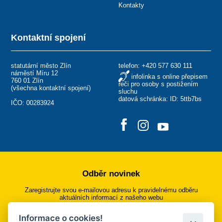
Kontakty
Kontaktní spojení
statutární město Zlín
telefon:
+420 577 630 111
náměstí Míru 12
infolinka s online přepisem
760 01 Zlín
řeči pro osoby s postižením
(
všechna kontaktní spojení
)
sluchu
datová schránka: ID: 5ttb7bs
IČO: 00283924
Odběr novinek
Zaregistrujte svou e-mailovou adresu k pravidelnému odběru
aktuálních informací z našeho webu
Informace o cookies!
Přihlásit se k odběru