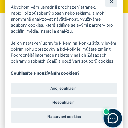
Abychom vám usnadnili procházení stránek,
nabídli přizpůsobený obsah nebo reklamu a mohli
anonymně analyzovat návštěvnost, využíváme
Aplikace Mobilní rozhlas
soubory cookies, které sdílíme se svými partnery pro
sociální média, inzerci a analýzu.
Chcete dostávat do svého mobilu či mailu upozornění na
blížící se nebezpečí, odstávky, poruchy a výpadky energií,
Jejich nastavení upravíte klikem na ikonku štítu v levém
ankety, pozvánky na kulturní a sportovní akce?
dolním rohu obrazovky a kdykoliv jej můžete změnit.
Více informací o aplikaci
Podrobnější informace najdete v našich Zásadách
ochrany osobních údajů a používání souborů cookies.
Souhlasíte s používáním cookies?
© 2026 Magistrát města Zlína
Prohlášení o používání cookies
Ano, souhlasím
všechna práva vyhrazena
Ochrana osobních údajů
Prohlášení o přístupnosti
Podněty k webovým stránkám
Kontakt:
webmaster@zlin.eu
Nesouhlasím
Nastavení cookies