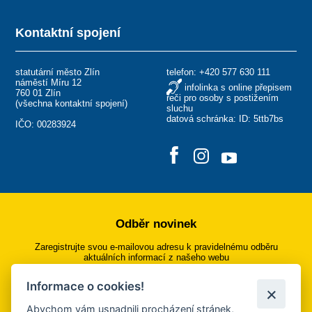
Kontaktní spojení
statutární město Zlín
telefon:
+420 577 630 111
náměstí Míru 12
infolinka s online přepisem
760 01 Zlín
řeči pro osoby s postižením
(
všechna kontaktní spojení
)
sluchu
datová schránka: ID: 5ttb7bs
IČO: 00283924
Odběr novinek
Zaregistrujte svou e-mailovou adresu k pravidelnému odběru
aktuálních informací z našeho webu
Informace o cookies!
Přihlásit se k odběru
Abychom vám usnadnili procházení stránek,