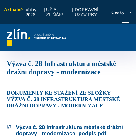
Aktuálně:
Volby
|
UŽ SU
|
DOPRAVNÍ
Česky
2026
ZLÍŇÁK!
UZAVÍRKY
tele
Výzva č. 28 Infrastruktura městské drážní dopravy - modernizace
otřebuji vyřídit
Potřebuji zaplatit
Diskuzní fór
Výzva č. 28 Infrastruktura městské
drážní dopravy - modernizace
DOKUMENTY KE STAŽENÍ ZE SLOŽKY
VÝZVA Č. 28 INFRASTRUKTURA MĚSTSKÉ
DRÁŽNÍ DOPRAVY - MODERNIZACE
Výzva č. 28 Infrastruktura městské drážní
dopravy - modernizace_podpis.pdf