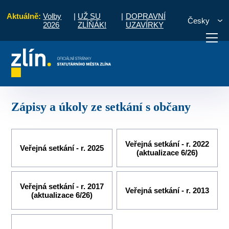
Aktuálně:
Volby
|
UŽ SU
|
DOPRAVNÍ
Česky
2026
ZLÍŇÁK!
UZAVÍRKY
stní části a komise
Jaroslavice
Zápisy a úkoly ze setkání s občany
otřebuji vyřídit
Potřebuji zaplatit
Diskuzní fór
Zápisy a úkoly ze setkání s občany
Veřejná setkání - r. 2022
Veřejná setkání - r. 2025
(aktualizace 6/26)
Veřejná setkání - r. 2017
Veřejná setkání - r. 2013
(aktualizace 6/26)