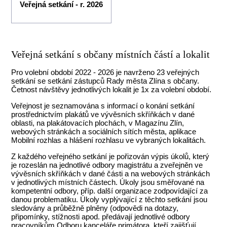
Veřejná setkání - r. 2026
Veřejná setkání s občany místních částí a lokalit
Pro volební období 2022 - 2026 je navrženo 23 veřejných
setkání se setkání zástupců Rady města Zlína s občany.
Četnost návštěvy jednotlivých lokalit je 1x za volební období.
Veřejnost je seznamována s informací o konání setkání
prostřednictvím plakátů ve vývěsních skříňkách v dané
oblasti, na plakátovacích plochách, v Magazínu Zlín,
webových stránkách a sociálních sítích města, aplikace
Mobilní rozhlas a hlášení rozhlasu ve vybraných lokalitách.
Z každého veřejného setkání je pořizován výpis úkolů, který
je rozeslán na jednotlivé odbory magistrátu a zveřejněn ve
vývěsních skříňkách v dané části a na webových stránkách
v jednotlivých místních částech. Úkoly jsou směřované na
kompetentní odbory, příp. další organizace zodpovídající za
danou problematiku. Úkoly vyplývající z těchto setkání jsou
sledovány a průběžně plněny (odpovědi na dotazy,
připomínky, stížnosti apod. předávají jednotlivé odbory
pracovníkům Odboru kanceláře primátora, kteří zajišťují