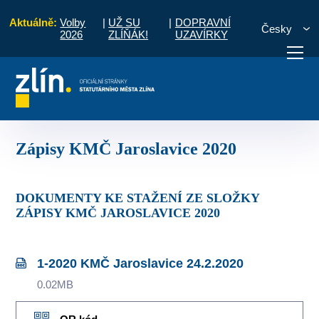
Aktuálně:
Volby
|
UŽ SU
|
DOPRAVNÍ
Česky
2026
ZLÍŇÁK!
UZAVÍRKY
avice
Komise MČ
Zápisy a priority
Zápisy KMČ Jaroslavice 2020
otřebuji vyřídit
Potřebuji zaplatit
Diskuzní fór
Zápisy KMČ Jaroslavice 2020
DOKUMENTY KE STAŽENÍ ZE SLOŽKY
ZÁPISY KMČ JAROSLAVICE 2020
1-2020 KMČ Jaroslavice 24.2.2020
0.02MB