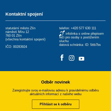
Kontaktní spojení
statutární město Zlín
telefon:
+420 577 630 111
náměstí Míru 12
infolinka s online přepisem
760 01 Zlín
řeči pro osoby s postižením
(
všechna kontaktní spojení
)
sluchu
datová schránka: ID: 5ttb7bs
IČO: 00283924
Odběr novinek
Zaregistrujte svou e-mailovou adresu k pravidelnému odběru
aktuálních informací z našeho webu
Přihlásit se k odběru