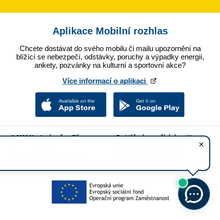
Aplikace Mobilní rozhlas
Chcete dostávat do svého mobilu či mailu upozornění na
blížící se nebezpečí, odstávky, poruchy a výpadky energií,
ankety, pozvánky na kulturní a sportovní akce?
Více informací o aplikaci
© 2026 Magistrát města Zlína
Prohlášení o používání cookies
všechna práva vyhrazena
Ochrana osobních údajů
Prohlášení o přístupnosti
Podněty k webovým stránkám
Kontakt:
webmaster@zlin.eu