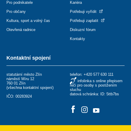
Pro podnikatele
Kariéra
Pro občany
Potřebuji vyřídit
Kultura, sport a volný čas
Potřebuji zaplatit
Otevřená radnice
Diskuzní fórum
Kontakty
Kontaktní spojení
statutární město Zlín
telefon:
+420 577 630 111
náměstí Míru 12
infolinka s online přepisem
760 01 Zlín
řeči pro osoby s postižením
(
všechna kontaktní spojení
)
sluchu
datová schránka: ID: 5ttb7bs
IČO: 00283924