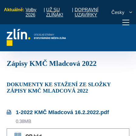
Aktuálně:
Volby
|
UŽ SU
|
DOPRAVNÍ
Česky
2026
ZLÍŇÁK!
UZAVÍRKY
adcová
Komise MČ
Zápisy a priority
Zápisy KMČ Mladcová 2022
otřebuji vyřídit
Potřebuji zaplatit
Diskuzní fór
Zápisy KMČ Mladcová 2022
DOKUMENTY KE STAŽENÍ ZE SLOŽKY
ZÁPISY KMČ MLADCOVÁ 2022
1-2022 KMČ Mladcová 16.2.2022.pdf
0.38MB