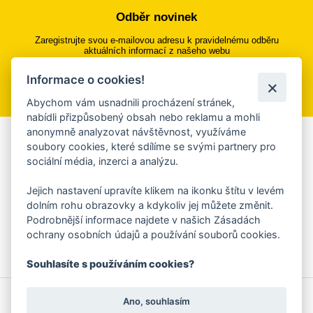
Odběr novinek
Zaregistrujte svou e-mailovou adresu k pravidelnému odběru
aktuálních informací z našeho webu
Informace o cookies!
Přihlásit se k odběru
Abychom vám usnadnili procházení stránek,
nabídli přizpůsobený obsah nebo reklamu a mohli
anonymně analyzovat návštěvnost, využíváme
Aplikace Mobilní rozhlas
soubory cookies, které sdílíme se svými partnery pro
sociální média, inzerci a analýzu.
Chcete dostávat do svého mobilu či mailu upozornění na
blížící se nebezpečí, odstávky, poruchy a výpadky energií,
Jejich nastavení upravíte klikem na ikonku štítu v levém
ankety, pozvánky na kulturní a sportovní akce?
dolním rohu obrazovky a kdykoliv jej můžete změnit.
Více informací o aplikaci
Podrobnější informace najdete v našich Zásadách
ochrany osobních údajů a používání souborů cookies.
Souhlasíte s používáním cookies?
© 2026 Magistrát města Zlína
Prohlášení o používání cookies
Ano, souhlasím
všechna práva vyhrazena
Ochrana osobních údajů