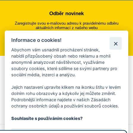
Odběr novinek
Zaregistrujte svou e-mailovou adresu k pravidelnému odběru
aktuálních informací z našeho webu
Informace o cookies!
Přihlásit se k odběru
Abychom vám usnadnili procházení stránek,
nabídli přizpůsobený obsah nebo reklamu a mohli
anonymně analyzovat návštěvnost, využíváme
Aplikace Mobilní rozhlas
soubory cookies, které sdílíme se svými partnery pro
sociální média, inzerci a analýzu.
Chcete dostávat do svého mobilu či mailu upozornění na
blížící se nebezpečí, odstávky, poruchy a výpadky energií,
Jejich nastavení upravíte klikem na ikonku štítu v levém
ankety, pozvánky na kulturní a sportovní akce?
dolním rohu obrazovky a kdykoliv jej můžete změnit.
Více informací o aplikaci
Podrobnější informace najdete v našich Zásadách
ochrany osobních údajů a používání souborů cookies.
Souhlasíte s používáním cookies?
© 2026 Magistrát města Zlína
Prohlášení o používání cookies