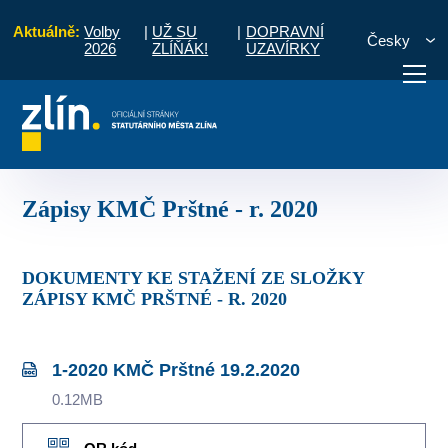
Aktuálně:
Volby
|
UŽ SU
|
DOPRAVNÍ
Česky
2026
ZLÍŇÁK!
UZAVÍRKY
Prštné
Komise MČ
Zápisy a priority
Zápisy KMČ Prštné - r. 2020
otřebuji vyřídit
Potřebuji zaplatit
Diskuzní fór
Zápisy KMČ Prštné - r. 2020
DOKUMENTY KE STAŽENÍ ZE SLOŽKY
ZÁPISY KMČ PRŠTNÉ - R. 2020
1-2020 KMČ Prštné 19.2.2020
0.12MB