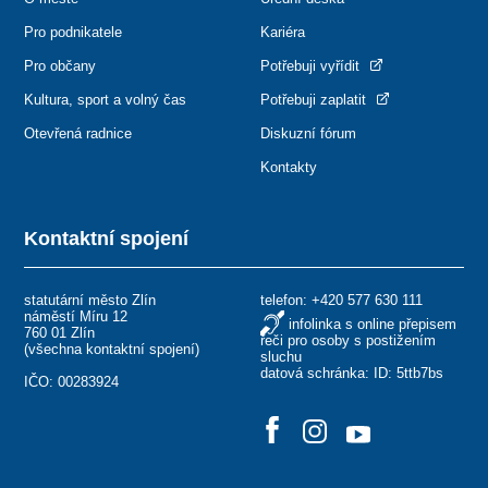
Pro podnikatele
Kariéra
Pro občany
Potřebuji vyřídit
Kultura, sport a volný čas
Potřebuji zaplatit
Otevřená radnice
Diskuzní fórum
Kontakty
Kontaktní spojení
statutární město Zlín
telefon:
+420 577 630 111
náměstí Míru 12
infolinka s online přepisem
760 01 Zlín
řeči pro osoby s postižením
(
všechna kontaktní spojení
)
sluchu
datová schránka: ID: 5ttb7bs
IČO: 00283924