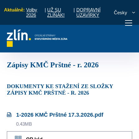
Aktuálně:
Volby
|
UŽ SU
|
DOPRAVNÍ
Česky
2026
ZLÍŇÁK!
UZAVÍRKY
Prštné
Komise MČ
Zápisy a priority
Zápisy KMČ Prštné - r. 2026
otřebuji vyřídit
Potřebuji zaplatit
Diskuzní fór
Zápisy KMČ Prštné - r. 2026
DOKUMENTY KE STAŽENÍ ZE SLOŽKY
ZÁPISY KMČ PRŠTNÉ - R. 2026
1-2026 KMČ Prštné 17.3.2026.pdf
0.43MB