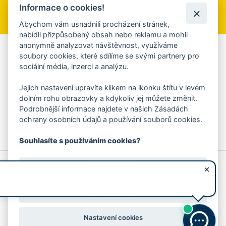
Informace o cookies!
Přihlásit se k odběru
Abychom vám usnadnili procházení stránek,
nabídli přizpůsobený obsah nebo reklamu a mohli
anonymně analyzovat návštěvnost, využíváme
Aplikace Mobilní rozhlas
soubory cookies, které sdílíme se svými partnery pro
sociální média, inzerci a analýzu.
Chcete dostávat do svého mobilu či mailu upozornění na
blížící se nebezpečí, odstávky, poruchy a výpadky energií,
Jejich nastavení upravíte klikem na ikonku štítu v levém
ankety, pozvánky na kulturní a sportovní akce?
dolním rohu obrazovky a kdykoliv jej můžete změnit.
Více informací o aplikaci
Podrobnější informace najdete v našich Zásadách
ochrany osobních údajů a používání souborů cookies.
Souhlasíte s používáním cookies?
© 2026 Magistrát města Zlína
Prohlášení o používání cookies
Ano, souhlasím
všechna práva vyhrazena
Ochrana osobních údajů
Prohlášení o přístupnosti
Podněty k webovým stránkám
Kontakt:
webmaster@zlin.eu
Nesouhlasím
Nastavení cookies