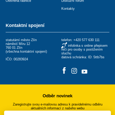
Otevřená radnice
Diskuzní fórum
Kontakty
Kontaktní spojení
statutární město Zlín
telefon:
+420 577 630 111
náměstí Míru 12
infolinka s online přepisem
760 01 Zlín
řeči pro osoby s postižením
(
všechna kontaktní spojení
)
sluchu
datová schránka: ID: 5ttb7bs
IČO: 00283924
Odběr novinek
Zaregistrujte svou e-mailovou adresu k pravidelnému odběru
aktuálních informací z našeho webu