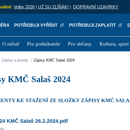
uálně:
Volby 2026
|
UŽ SU ZLÍŇÁK!
|
DOPRAVNÍ UZAVÍRKY
IÉRA
POTŘEBUJI VYŘÍDIT
POTŘEBUJI ZAPLATIT
O městě
Pro podnikatele
Pro občany
Kultura, sport
a
Kariéra
P
Zápisy a priority
Zápisy KMČ Salaš 2024
isy KMČ Salaš 2024
ENTY KE STAŽENÍ ZE SLOŽKY ZÁPISY KMČ SALAŠ
24 KMČ Salaš 26.2.2024.pdf
MB