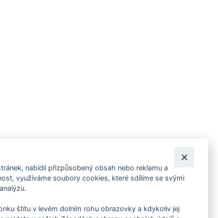
tránek, nabídli přizpůsobený obsah nebo reklamu a
 ankety, pozvánky na kulturní a sportovní akce?
st, využíváme soubory cookies, které sdílíme se svými
 analýzu.
konku štítu v levém dolním rohu obrazovky a kdykoliv jej