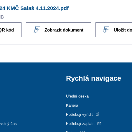
24 KMČ Salaš 4.11.2024.pdf
MB
QR kód
Zobrazit dokument
Uložit d
Rychlá navigace
Úřední deska
Kariéra
Potřebuji vyřídit
 volný čas
Potřebuji zaplatit