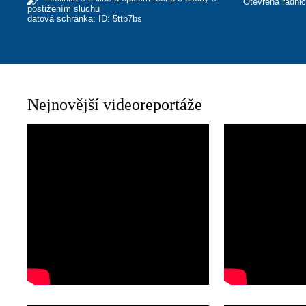
Otevřená radni
postižením sluchu
datová schránka: ID: 5ttb7bs
Nejnovější videoreportáže