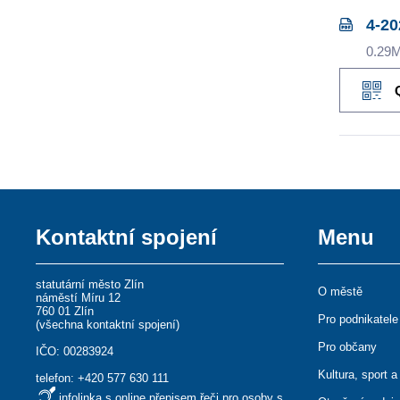
4-20
0.29
Kontaktní spojení
Menu
statutární město Zlín
O městě
náměstí Míru 12
760 01 Zlín
Pro podnikatele
(
všechna kontaktní spojení
)
Pro občany
IČO: 00283924
Kultura, sport a
telefon:
+420 577 630 111
infolinka s online přepisem řeči pro osoby s