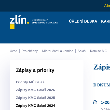
Akt
ÚŘEDNÍ DESKA
KAR
Kontakty
Úřední desk
Úvod
Pro občany
Místní části a komise
Salaš
Komise MČ
Záp
Zápisy a priority
Priority MČ Salaš
DOKUM
Zápisy KMČ Salaš 2026
Zápisy KMČ Salaš 2025
1-20
Zápisy KMČ Salaš 2024
0.29