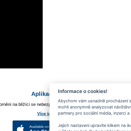
Informace o cookies!
Aplikace Mobilní rozhlas
Abychom vám usnadnili procházení s
rnění na blížící se nebezpečí, odstávky, poruchy a výpadky energií,
mohli anonymně analyzovat návštěvno
partnery pro sociální média, inzerci a
Více informací o aplikaci
Jejich nastavení upravíte klikem na i