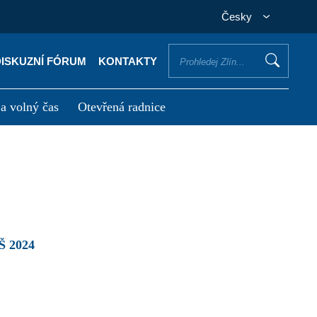
Česky
DISKUZNÍ FÓRUM
KONTAKTY
 a volný čas
Otevřená radnice
otřebuji vyřídit
Potřebuji zaplatit
 2024