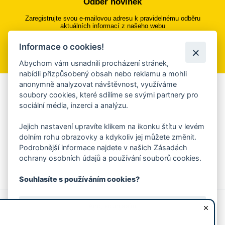
Odběr novinek
Zaregistrujte svou e-mailovou adresu k pravidelnému odběru
aktuálních informací z našeho webu
Informace o cookies!
Přihlásit se k odběru
Abychom vám usnadnili procházení stránek,
nabídli přizpůsobený obsah nebo reklamu a mohli
anonymně analyzovat návštěvnost, využíváme
Aplikace Mobilní rozhlas
soubory cookies, které sdílíme se svými partnery pro
sociální média, inzerci a analýzu.
Chcete dostávat do svého mobilu či mailu upozornění na
blížící se nebezpečí, odstávky, poruchy a výpadky energií,
Jejich nastavení upravíte klikem na ikonku štítu v levém
ankety, pozvánky na kulturní a sportovní akce?
dolním rohu obrazovky a kdykoliv jej můžete změnit.
Více informací o aplikaci
Podrobnější informace najdete v našich Zásadách
ochrany osobních údajů a používání souborů cookies.
Souhlasíte s používáním cookies?
© 2026 Magistrát města Zlína
Prohlášení o používání cookies
Ano, souhlasím
všechna práva vyhrazena
Ochrana osobních údajů
Prohlášení o přístupnosti
Podněty k webovým stránkám