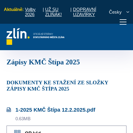
Aktuálně:
Volby
|
UŽ SU
|
DOPRAVNÍ
Česky
2026
ZLÍŇÁK!
UZAVÍRKY
se
Štípa
Komise MČ
Zápisy a priority
Zápisy KMČ Štípa 2025
otřebuji vyřídit
Potřebuji zaplatit
Diskuzní fór
Zápisy KMČ Štípa 2025
DOKUMENTY KE STAŽENÍ ZE SLOŽKY
ZÁPISY KMČ ŠTÍPA 2025
1-2025 KMČ Štípa 12.2.2025.pdf
0.63MB