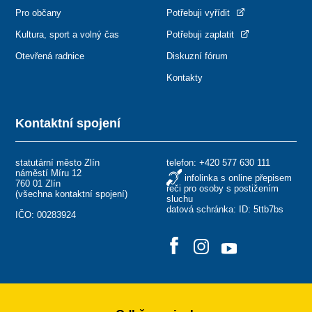
Pro občany
Potřebuji vyřídit
Kultura, sport a volný čas
Potřebuji zaplatit
Otevřená radnice
Diskuzní fórum
Kontakty
Kontaktní spojení
statutární město Zlín
telefon:
+420 577 630 111
náměstí Míru 12
infolinka s online přepisem
760 01 Zlín
řeči pro osoby s postižením
(
všechna kontaktní spojení
)
sluchu
datová schránka: ID: 5ttb7bs
IČO: 00283924