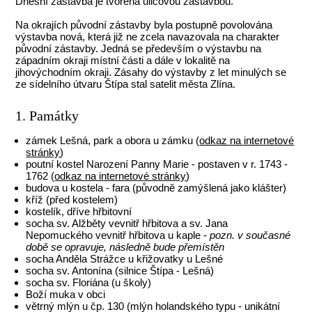
Dnešní zástavba je tvořena ulicovou zástavbou.
Na okrajích původní zástavby byla postupně povolována
výstavba nová, která již ne zcela navazovala na charakter
původní zástavby. Jedná se především o výstavbu na
západním okraji místní části a dále v lokalitě na
jihovýchodním okraji. Zásahy do výstavby z let minulých se
ze sídelního útvaru Štípa stal satelit města Zlína.
1. Památky
zámek Lešná, park a obora u zámku (
odkaz na internetové
stránky
)
poutní kostel Narození Panny Marie - postaven v r. 1743 -
1762 (
odkaz na internetové stránky
)
budova u kostela - fara (původně zamýšlená jako klášter)
kříž (před kostelem)
kostelík, dříve hřbitovní
socha sv. Alžběty vevnitř hřbitova a sv. Jana
Nepomuckého vevnitř hřbitova u kaple -
pozn. v současné
době se opravuje, následně bude přemístěn
socha Anděla Strážce u křižovatky u Lešné
socha sv. Antonína (silnice Štípa - Lešná)
socha sv. Floriána (u školy)
Boží muka v obci
větrný mlýn u čp. 130 (mlýn holandského typu - unikátní