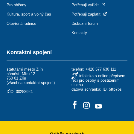
Pro občany
Potřebuji vyřídit
Kultura, sport a volný čas
Potřebuji zaplatit
Otevřená radnice
Diskuzní fórum
Kontakty
Kontaktní spojení
statutární město Zlín
telefon:
+420 577 630 111
náměstí Míru 12
infolinka s online přepisem
760 01 Zlín
řeči pro osoby s postižením
(
všechna kontaktní spojení
)
sluchu
datová schránka: ID: 5ttb7bs
IČO: 00283924