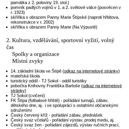
památka z 2. poloviny 19. stol.)
pomník padlých vojínů v 1. a 2. světové válce (posvěcen v
r. 1923)
skříňka s obrazem Panny Marie Štípské (naproti hřbitova,
rekonstrukce v r. 2002)
skříňka s obrazem Panny Marie (Na Výpustě)
2. Kultura, vzdělávání, sportovní vyžití, volný
čas
Spolky a organizace
Místní zvyky
14. základní škola ve Štípě (
odkaz na internetové stránky
)
mateřská škola
turistický oddíl - TJ Sokol - oddíl turistiky
pobočka Knihovny Františka Bartoše (
odkaz na internetové
stránky
)
TJ Sokol (cvičení)
FK Štípa (fotbalové hřiště) - pořádání turnajů, zábav,
dětského dne, aj. i ve spolupráci s ostatními občanskými
sdruženími
Český červený kříž - pořádání zábav, přednášek
Český svaz včelařů - pořádání výstav, prodej medu, aj.
Český svaz žen - pořádání zájezdů, výstav ručních prací,