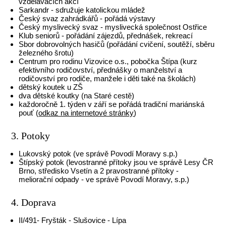
vzdělávácích akcí
Sarkandr - sdružuje katolickou mládež
Český svaz zahrádkářů - pořádá výstavy
Český myslivecký svaz - myslivecká společnost Ostřice
Klub seniorů - pořádání zájezdů, přednášek, rekreací
Sbor dobrovolných hasičů (pořádání cvičení, soutěží, sběru
železného šrotu)
Centrum pro rodinu Vizovice o.s., pobočka Štípa (kurz
efektivního rodičovství, přednášky o manželství a
rodičovství pro rodiče, manžele i děti také na školách)
dětský koutek u ZŠ
dva dětské koutky (na Staré cestě)
každoročně 1. týden v září se pořádá tradiční mariánská
pouť (
odkaz na internetové stránky
)
3. Potoky
Lukovský potok (ve správě Povodí Moravy s.p.)
Štípský potok (levostranné přítoky jsou ve správě Lesy ČR
Brno, středisko Vsetín a 2 pravostranné přítoky -
meliorační odpady - ve správě Povodí Moravy, s.p.)
4. Doprava
II/491- Fryšták - Slušovice - Lípa