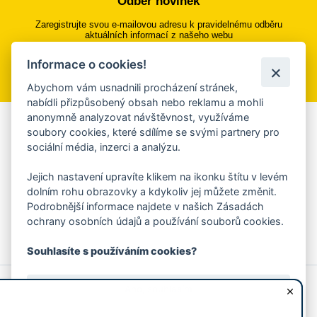
Odběr novinek
Zaregistrujte svou e-mailovou adresu k pravidelnému odběru
aktuálních informací z našeho webu
Informace o cookies!
Přihlásit se k odběru
Abychom vám usnadnili procházení stránek,
nabídli přizpůsobený obsah nebo reklamu a mohli
anonymně analyzovat návštěvnost, využíváme
Aplikace Mobilní rozhlas
soubory cookies, které sdílíme se svými partnery pro
sociální média, inzerci a analýzu.
Chcete dostávat do svého mobilu či mailu upozornění na
blížící se nebezpečí, odstávky, poruchy a výpadky energií,
Jejich nastavení upravíte klikem na ikonku štítu v levém
ankety, pozvánky na kulturní a sportovní akce?
dolním rohu obrazovky a kdykoliv jej můžete změnit.
Více informací o aplikaci
Podrobnější informace najdete v našich Zásadách
ochrany osobních údajů a používání souborů cookies.
Souhlasíte s používáním cookies?
© 2026 Magistrát města Zlína
Prohlášení o používání cookies
Ano, souhlasím
všechna práva vyhrazena
Ochrana osobních údajů
Prohlášení o přístupnosti
Podněty k webovým stránkám
Kontakt:
webmaster@zlin.eu