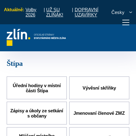
Aktuálně:
Volby
|
UŽ SU
|
DOPRAVNÍ
Česky
2026
ZLÍŇÁK!
UZAVÍRKY
Úvod
Pro občany
Místní části a komise
Štípa
otřebuji vyřídit
Potřebuji zaplatit
Diskuzní fór
Štípa
Úřední hodiny v místní
Vývěsní skříňky
části Štípa
Zápisy a úkoly ze setkání
Jmenovaní členové ZMZ
s občany
Hlášení místního