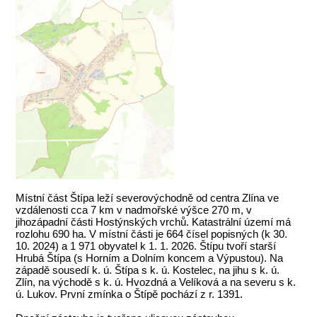
Místní část Štípa leží severovýchodně od centra Zlína ve
vzdálenosti cca 7 km v nadmořské výšce 270 m, v
jihozápadní části Hostýnských vrchů. Katastrální území má
rozlohu 690 ha. V místní části je 664 čísel popisných (k 30.
10. 2024) a 1 971 obyvatel k 1. 1. 2026. Štípu tvoří starší
Hrubá Štípa (s Horním a Dolním koncem a Výpustou). Na
západě sousedí k. ú. Štípa s k. ú. Kostelec, na jihu s k. ú.
Zlín, na východě s k. ú. Hvozdná a Velíková a na severu s k.
ú. Lukov. První zmínka o Štípě pochází z r. 1391.