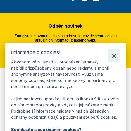
Odběr novinek
Zaregistrujte svou e-mailovou adresu k pravidelnému odběru
aktuálních informací z našeho webu
Informace o cookies!
Přihlásit se k odběru
Abychom vám usnadnili procházení stránek,
nabídli přizpůsobený obsah nebo reklamu a mohli
anonymně analyzovat návštěvnost, využíváme
Aplikace Mobilní rozhlas
soubory cookies, které sdílíme se svými partnery pro
sociální média, inzerci a analýzu.
Chcete dostávat do svého mobilu či mailu upozornění na
blížící se nebezpečí, odstávky, poruchy a výpadky energií,
Jejich nastavení upravíte klikem na ikonku štítu v levém
ankety, pozvánky na kulturní a sportovní akce?
dolním rohu obrazovky a kdykoliv jej můžete změnit.
Více informací o aplikaci
Podrobnější informace najdete v našich Zásadách
ochrany osobních údajů a používání souborů cookies.
Souhlasíte s používáním cookies?