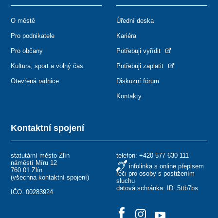
O městě
Úřední deska
Pro podnikatele
Kariéra
Pro občany
Potřebuji vyřídit
Kultura, sport a volný čas
Potřebuji zaplatit
Otevřená radnice
Diskuzní fórum
Kontakty
Kontaktní spojení
statutární město Zlín
telefon:
+420 577 630 111
náměstí Míru 12
infolinka s online přepisem
760 01 Zlín
řeči pro osoby s postižením
(
všechna kontaktní spojení
)
sluchu
datová schránka: ID: 5ttb7bs
IČO: 00283924