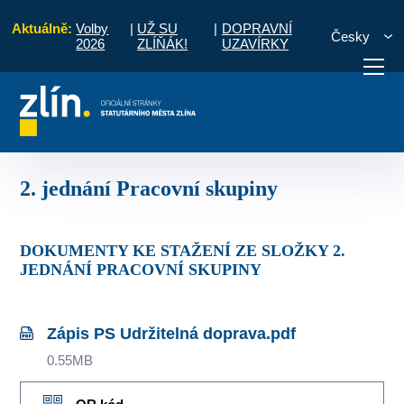
Aktuálně:
Volby
|
UŽ SU
|
DOPRAVNÍ
Česky
2026
ZLÍŇÁK!
UZAVÍRKY
rava
Zápisy z jednání pracovní skupiny
2. jednání Pracovní skupiny
otřebuji vyřídit
Potřebuji zaplatit
Diskuzní fór
2. jednání Pracovní skupiny
DOKUMENTY KE STAŽENÍ ZE SLOŽKY 2.
JEDNÁNÍ PRACOVNÍ SKUPINY
Zápis PS Udržitelná doprava.pdf
0.55MB