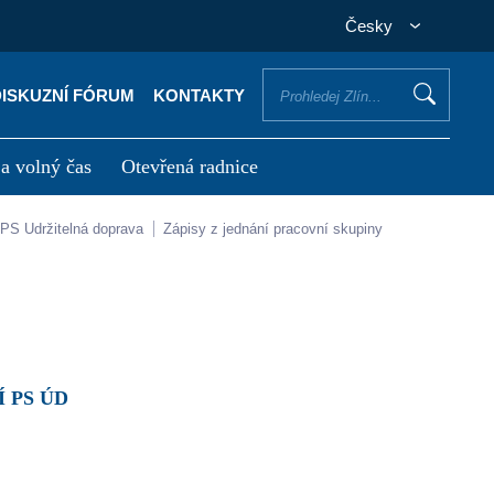
Česky
DISKUZNÍ FÓRUM
KONTAKTY
 a volný čas
Otevřená radnice
otřebuji vyřídit
Potřebuji zaplatit
PS Udržitelná doprava
Zápisy z jednání pracovní skupiny
Í PS ÚD