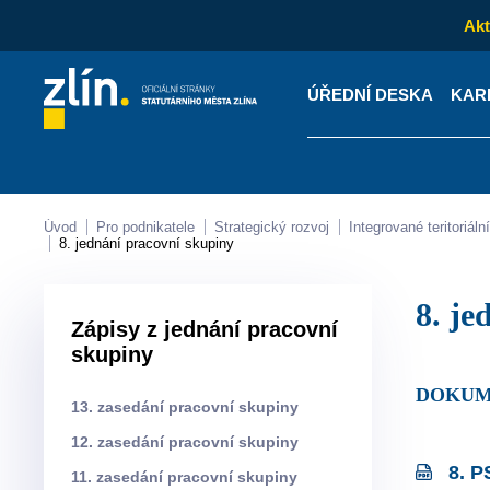
Akt
ÚŘEDNÍ DESKA
KAR
Kontakty
Úřední desk
Úvod
Pro podnikatele
Strategický rozvoj
Integrované teritoriá
8. jednání pracovní skupiny
8. 
Zápisy z jednání pracovní
skupiny
DOKUM
13. zasedání pracovní skupiny
12. zasedání pracovní skupiny
8. P
11. zasedání pracovní skupiny