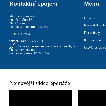
Kontaktní spojení
Menu
statutární město Zlín
O městě
náměstí Míru 12
760 01 Zlín
Pro podnikatele
(
všechna kontaktní spojení
)
Pro občany
IČO: 00283924
Kultura, sport a
telefon:
+420 577 630 111
infolinka s online přepisem řeči pro osoby s
Otevřená radni
postižením sluchu
datová schránka: ID: 5ttb7bs
Nejnovější videoreportáže