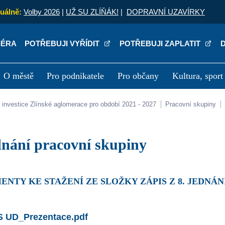
uálně:
Volby 2026
|
UŽ SU ZLÍŇÁK!
|
DOPRAVNÍ UZAVÍRKY
IÉRA
POTŘEBUJI VYŘÍDIT
POTŘEBUJI ZAPLATIT
O městě
Pro podnikatele
Pro občany
Kultura, sport
a
Kariéra
P
lní investice Zlínské aglomerace pro období 2021 - 2027
Pracovní skupiny
jednání pracovní skupiny
ENTY KE STAŽENÍ ZE SLOŽKY ZÁPIS Z 8. JEDNÁN
S UD_Prezentace.pdf