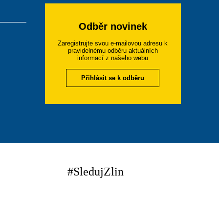
Odběr novinek
Zaregistrujte svou e-mailovou adresu k
pravidelnému odběru aktuálních
informací z našeho webu
Přihlásit se k odběru
#SledujZlin