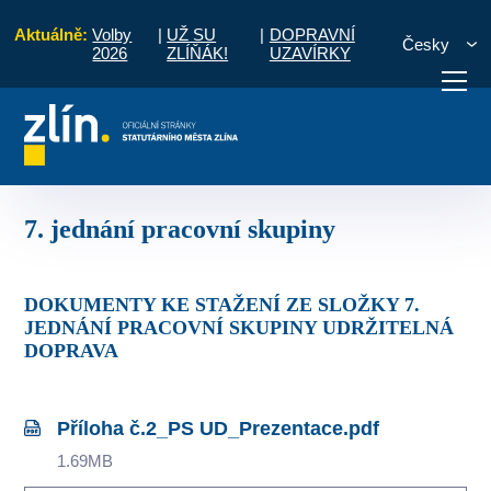
Aktuálně:
Volby
|
UŽ SU
|
DOPRAVNÍ
Česky
2026
ZLÍŇÁK!
UZAVÍRKY
rava
Zápisy z jednání pracovní skupiny
7. jednání pracovní skupiny
otřebuji vyřídit
Potřebuji zaplatit
Diskuzní fór
7. jednání pracovní skupiny
DOKUMENTY KE STAŽENÍ ZE SLOŽKY 7.
JEDNÁNÍ PRACOVNÍ SKUPINY UDRŽITELNÁ
DOPRAVA
Příloha č.2_PS UD_Prezentace.pdf
1.69MB