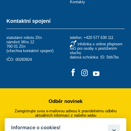
Kontakty
Kontaktní spojení
statutární město Zlín
telefon:
+420 577 630 111
náměstí Míru 12
infolinka s online přepisem
760 01 Zlín
řeči pro osoby s postižením
(
všechna kontaktní spojení
)
sluchu
datová schránka: ID: 5ttb7bs
IČO: 00283924
Odběr novinek
Zaregistrujte svou e-mailovou adresu k pravidelnému odběru
aktuálních informací z našeho webu
Informace o cookies!
Přihlásit se k odběru