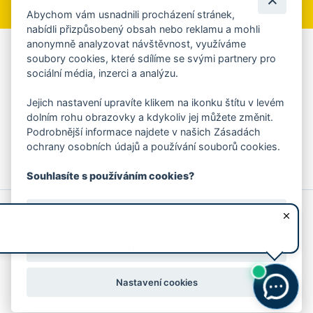
Abychom vám usnadnili procházení stránek,
nabídli přizpůsobený obsah nebo reklamu a mohli
anonymně analyzovat návštěvnost, využíváme
Aplikace Mobilní rozhlas
soubory cookies, které sdílíme se svými partnery pro
sociální média, inzerci a analýzu.
Chcete dostávat do svého mobilu či mailu upozornění na
blížící se nebezpečí, odstávky, poruchy a výpadky energií,
Jejich nastavení upravíte klikem na ikonku štítu v levém
ankety, pozvánky na kulturní a sportovní akce?
dolním rohu obrazovky a kdykoliv jej můžete změnit.
Více informací o aplikaci
Podrobnější informace najdete v našich Zásadách
ochrany osobních údajů a používání souborů cookies.
Souhlasíte s používáním cookies?
© 2026 Magistrát města Zlína
Prohlášení o používání cookies
Ano, souhlasím
všechna práva vyhrazena
Ochrana osobních údajů
Prohlášení o přístupnosti
Podněty k webovým stránkám
Kontakt:
webmaster@zlin.eu
Nesouhlasím
Nastavení cookies