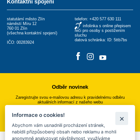
Kontaktní spojení
statutární město Zlín
telefon:
+420 577 630 111
náměstí Míru 12
infolinka s online přepisem
760 01 Zlín
řeči pro osoby s postižením
(
všechna kontaktní spojení
)
sluchu
datová schránka: ID: 5ttb7bs
IČO: 00283924
Odběr novinek
Zaregistrujte svou e-mailovou adresu k pravidelnému odběru
aktuálních informací z našeho webu
Informace o cookies!
Přihlásit se k odběru
Abychom vám usnadnili procházení stránek,
nabídli přizpůsobený obsah nebo reklamu a mohli
anonymně analyzovat návštěvnost, využíváme