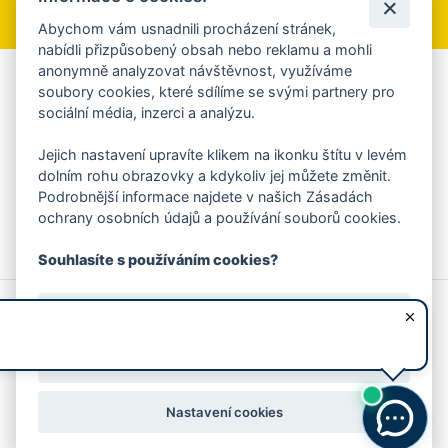
Abychom vám usnadnili procházení stránek,
nabídli přizpůsobený obsah nebo reklamu a mohli
anonymně analyzovat návštěvnost, využíváme
Aplikace Mobilní rozhlas
soubory cookies, které sdílíme se svými partnery pro
sociální média, inzerci a analýzu.
Chcete dostávat do svého mobilu či mailu upozornění na
blížící se nebezpečí, odstávky, poruchy a výpadky energií,
Jejich nastavení upravíte klikem na ikonku štítu v levém
ankety, pozvánky na kulturní a sportovní akce?
dolním rohu obrazovky a kdykoliv jej můžete změnit.
Více informací o aplikaci
Podrobnější informace najdete v našich Zásadách
ochrany osobních údajů a používání souborů cookies.
Souhlasíte s používáním cookies?
© 2026 Magistrát města Zlína
Prohlášení o používání cookies
Ano, souhlasím
všechna práva vyhrazena
Ochrana osobních údajů
Prohlášení o přístupnosti
Podněty k webovým stránkám
Kontakt:
webmaster@zlin.eu
Nesouhlasím
Nastavení cookies