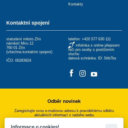
Kontakty
Kontaktní spojení
statutární město Zlín
telefon:
+420 577 630 111
náměstí Míru 12
infolinka s online přepisem
760 01 Zlín
řeči pro osoby s postižením
(
všechna kontaktní spojení
)
sluchu
datová schránka: ID: 5ttb7bs
IČO: 00283924
Odběr novinek
Zaregistrujte svou e-mailovou adresu k pravidelnému odběru
aktuálních informací z našeho webu
Informace o cookies!
Přihlásit se k odběru