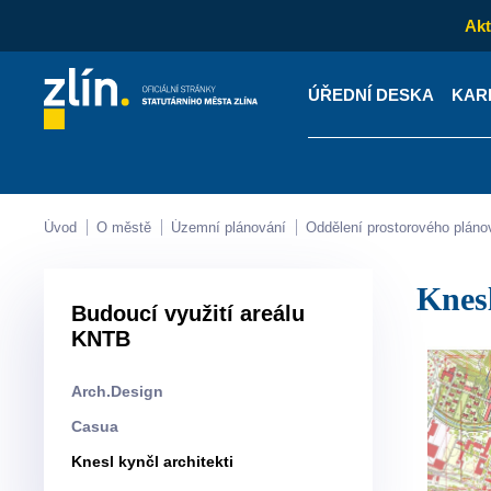
Akt
ÚŘEDNÍ DESKA
KAR
Kontakty
Úřední desk
Úvod
O městě
Územní plánování
Oddělení prostorového pláno
kne
Budoucí využití areálu
KNTB
Arch.Design
Casua
knesl kynčl architekti