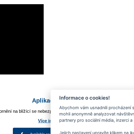
Informace o cookies!
Aplikace Mobilní rozhlas
Abychom vám usnadnili procházení s
rnění na blížící se nebezpečí, odstávky, poruchy a výpadky energií,
mohli anonymně analyzovat návštěvno
partnery pro sociální média, inzerci a
Více informací o aplikaci
Jejich nastavení upravíte klikem na i