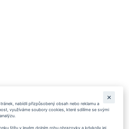
tránek, nabídli přizpůsobený obsah nebo reklamu a
 ankety, pozvánky na kulturní a sportovní akce?
st, využíváme soubory cookies, které sdílíme se svými
 analýzu.
konku štítu v levém dolním rohu obrazovky a kdykoliv jej