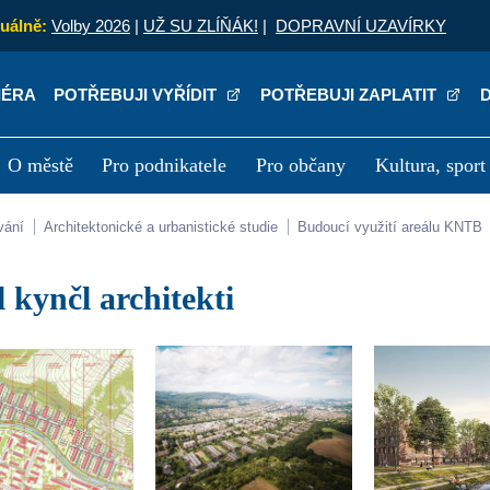
uálně:
Volby 2026
|
UŽ SU ZLÍŇÁK!
|
DOPRAVNÍ UZAVÍRKY
IÉRA
POTŘEBUJI VYŘÍDIT
POTŘEBUJI ZAPLATIT
O městě
Pro podnikatele
Pro občany
Kultura, sport
a
Kariéra
P
vání
Architektonické a urbanistické studie
Budoucí využití areálu KNTB
sl kynčl architekti