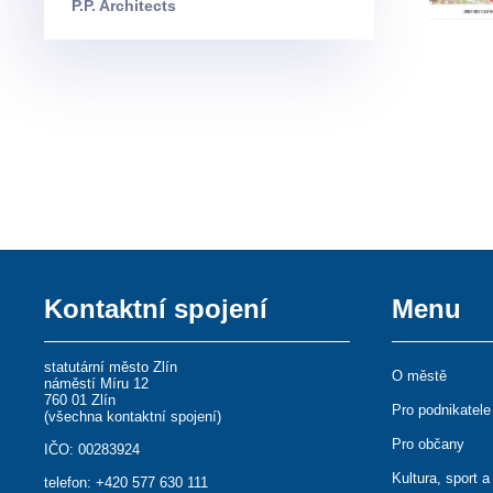
P.P. Architects
Kontaktní spojení
Menu
statutární město Zlín
O městě
náměstí Míru 12
760 01 Zlín
Pro podnikatele
(
všechna kontaktní spojení
)
Pro občany
IČO: 00283924
Kultura, sport a
telefon:
+420 577 630 111