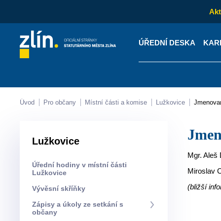
Akt
ÚŘEDNÍ DESKA
KAR
Kontakty
Úřední desk
Úvod
Pro občany
Místní části a komise
Lužkovice
Jmenova
Jme
Lužkovice
Mgr. Aleš
Úřední hodiny v místní části
Miroslav 
Lužkovice
(bližší in
Vývěsní skříňky
Zápisy a úkoly ze setkání s
občany