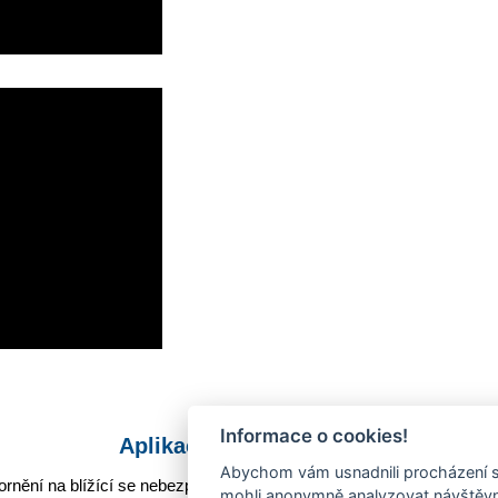
Informace o cookies!
Aplikace Mobilní rozhlas
Abychom vám usnadnili procházení s
rnění na blížící se nebezpečí, odstávky, poruchy a výpadky energií,
mohli anonymně analyzovat návštěvno