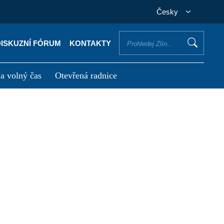
Česky
DISKUZNÍ FÓRUM
KONTAKTY
 a volný čas
Otevřená radnice
otřebuji vyřídit
Potřebuji zaplatit