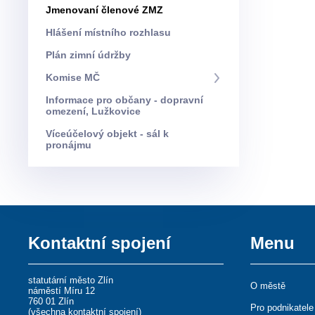
Jmenovaní členové ZMZ
Hlášení místního rozhlasu
Plán zimní údržby
Komise MČ
Informace pro občany - dopravní
omezení, Lužkovice
Víceúčelový objekt - sál k
pronájmu
Kontaktní spojení
Menu
statutární město Zlín
O městě
náměstí Míru 12
760 01 Zlín
Pro podnikatele
(
všechna kontaktní spojení
)