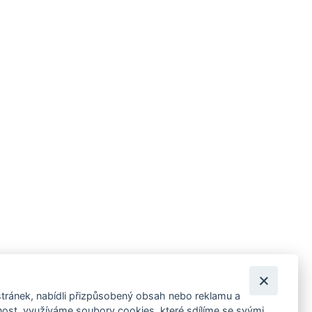
tránek, nabídli přizpůsobený obsah nebo reklamu a
 ankety, pozvánky na kulturní a sportovní akce?
st, využíváme soubory cookies, které sdílíme se svými