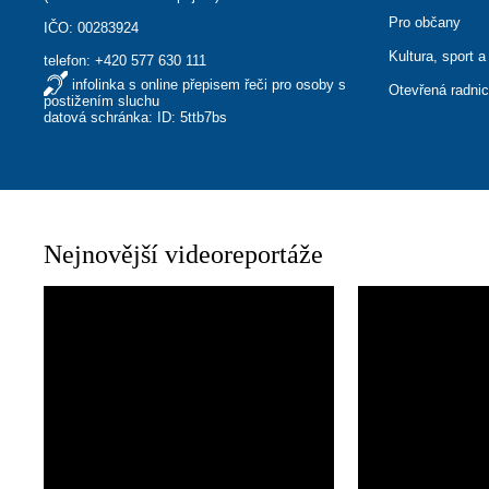
Pro občany
IČO: 00283924
Kultura, sport a
telefon:
+420 577 630 111
infolinka s online přepisem řeči pro osoby s
Otevřená radni
postižením sluchu
datová schránka: ID: 5ttb7bs
Nejnovější videoreportáže