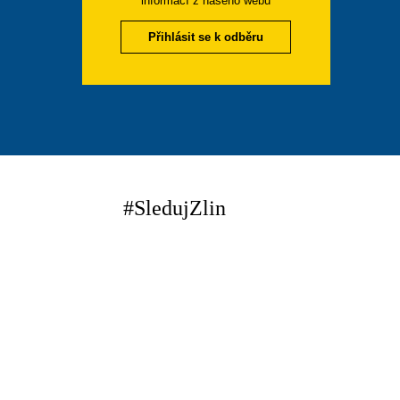
informací z našeho webu
Přihlásit se k odběru
#SledujZlin