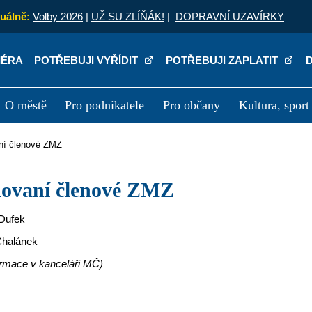
uálně:
Volby 2026
|
UŽ SU ZLÍŇÁK!
|
DOPRAVNÍ UZAVÍRKY
IÉRA
POTŘEBUJI VYŘÍDIT
POTŘEBUJI ZAPLATIT
O městě
Pro podnikatele
Pro občany
Kultura, sport
a
Kariéra
P
ní členové ZMZ
novaní členové ZMZ
 Dufek
Chalánek
formace v kanceláři MČ)