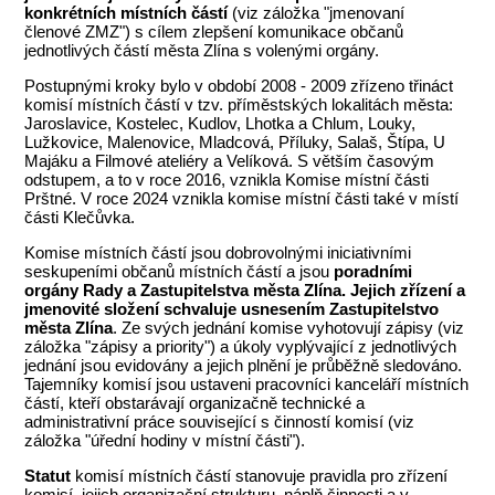
konkrétních místních částí
(viz záložka "jmenovaní
členové
ZMZ
") s cílem zlepšení komunikace občanů
jednotlivých částí města Zlína s volenými orgány.
Postupnými kroky bylo v období 2008 - 2009 zřízeno třináct
komisí místních částí v tzv. příměstských lokalitách města:
Jaroslavice, Kostelec, Kudlov, Lhotka a Chlum, Louky,
Lužkovice, Malenovice, Mladcová, Příluky, Salaš, Štípa, U
Majáku a Filmové ateliéry a Velíková. S větším časovým
odstupem, a to v roce 2016, vznikla Komise místní části
Prštné. V roce 2024 vznikla komise místní části také v místí
části Klečůvka.
Komise místních částí jsou dobrovolnými iniciativními
seskupeními občanů místních částí a jsou
poradními
orgány Rady a Zastupitelstva města Zlína. Jejich zřízení a
jmenovité složení schvaluje usnesením Zastupitelstvo
města Zlína
. Ze svých jednání komise vyhotovují zápisy (viz
záložka "zápisy a priority") a úkoly vyplývající z jednotlivých
jednání jsou evidovány a jejich plnění je průběžně sledováno.
Tajemníky komisí jsou ustaveni pracovníci kanceláří místních
částí, kteří obstarávají organizačně technické a
administrativní práce související s činností komisí (viz
záložka "úřední hodiny v místní části").
Statut
komisí místních částí stanovuje pravidla pro zřízení
komisí, jejich organizační strukturu, náplň činnosti a v