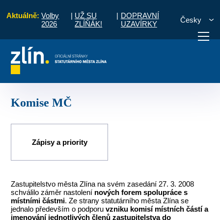
Aktuálně:
Volby
|
UŽ SU
|
DOPRAVNÍ
Česky
2026
ZLÍŇÁK!
UZAVÍRKY
Úvod
Pro občany
Místní části a komise
Kudlov
Komise MČ
otřebuji vyřídit
Potřebuji zaplatit
Diskuzní fór
Komise MČ
Zápisy a priority
Zastupitelstvo města Zlína na svém zasedání 27. 3. 2008
schválilo záměr nastolení
nových forem spolupráce s
místními částmi
. Ze strany statutárního města Zlína se
jednalo především o podporu
vzniku komisí místních částí a
jmenování jednotlivých členů zastupitelstva do