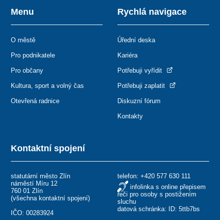
Menu
Rychlá navigace
O městě
Úřední deska
Pro podnikatele
Kariéra
Pro občany
Potřebuji vyřídit
Kultura, sport a volný čas
Potřebuji zaplatit
Otevřená radnice
Diskuzní fórum
Kontakty
Kontaktní spojení
statutární město Zlín
telefon:
+420 577 630 111
náměstí Míru 12
infolinka s online přepisem
760 01 Zlín
řeči pro osoby s postižením
(
všechna kontaktní spojení
)
sluchu
datová schránka: ID: 5ttb7bs
IČO: 00283924