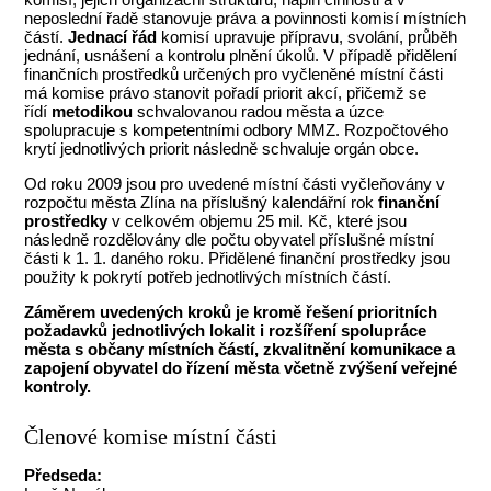
neposlední řadě stanovuje práva a povinnosti komisí místních
částí.
Jednací řád
komisí upravuje přípravu, svolání, průběh
jednání, usnášení a kontrolu plnění úkolů. V případě přidělení
finančních prostředků určených pro vyčleněné místní části
má komise právo stanovit pořadí priorit akcí, přičemž se
řídí
metodikou
schvalovanou radou města a úzce
spolupracuje s kompetentními odbory MMZ. Rozpočtového
krytí jednotlivých priorit následně schvaluje orgán obce.
Od roku 2009 jsou pro uvedené místní části vyčleňovány v
rozpočtu města Zlína na příslušný kalendářní rok
finanční
prostředky
v celkovém objemu 25 mil. Kč, které jsou
následně rozdělovány dle počtu obyvatel příslušné místní
části k 1. 1. daného roku. Přidělené finanční prostředky jsou
použity k pokrytí potřeb jednotlivých místních částí.
Záměrem uvedených kroků je kromě řešení prioritních
požadavků jednotlivých lokalit i rozšíření spolupráce
města s občany místních částí, zkvalitnění komunikace a
zapojení obyvatel do řízení města včetně zvýšení veřejné
kontroly.
Členové komise místní části
Předseda: