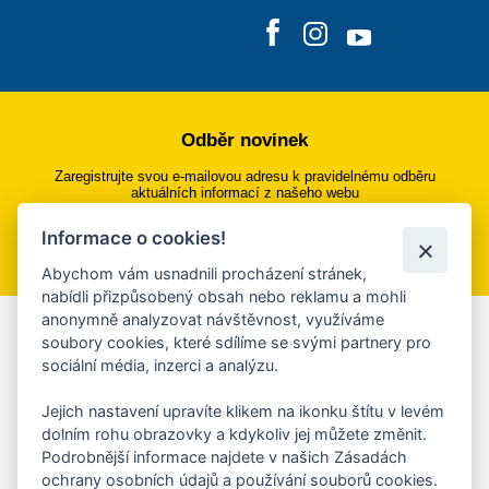
Odběr novinek
Zaregistrujte svou e-mailovou adresu k pravidelnému odběru
aktuálních informací z našeho webu
Informace o cookies!
Přihlásit se k odběru
Abychom vám usnadnili procházení stránek,
nabídli přizpůsobený obsah nebo reklamu a mohli
anonymně analyzovat návštěvnost, využíváme
Aplikace Mobilní rozhlas
soubory cookies, které sdílíme se svými partnery pro
sociální média, inzerci a analýzu.
Chcete dostávat do svého mobilu či mailu upozornění na
blížící se nebezpečí, odstávky, poruchy a výpadky energií,
Jejich nastavení upravíte klikem na ikonku štítu v levém
ankety, pozvánky na kulturní a sportovní akce?
dolním rohu obrazovky a kdykoliv jej můžete změnit.
Více informací o aplikaci
Podrobnější informace najdete v našich Zásadách
ochrany osobních údajů a používání souborů cookies.