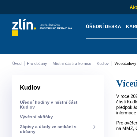
Akt
ÚŘEDNÍ DESKA
KAR
Kontakty
Úřední desk
Úvod
Pro občany
Místní části a komise
Kudlov
Víceúčelový
Víc
Kudlov
V roce 202
části Kudl
Úřední hodiny v místní části
Kudlov
předpoklá
informace 
Vývěsní skříňky
Pro ověřen
Zápisy a úkoly ze setkání s
na MMZ, O
občany