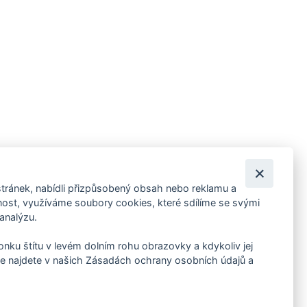
tránek, nabídli přizpůsobený obsah nebo reklamu a
 ankety, pozvánky na kulturní a sportovní akce?
st, využíváme soubory cookies, které sdílíme se svými
 analýzu.
konku štítu v levém dolním rohu obrazovky a kdykoliv jej
e najdete v našich Zásadách ochrany osobních údajů a