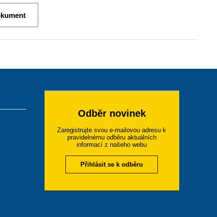
okument
Odběr novinek
Zaregistrujte svou e-mailovou adresu k
pravidelnému odběru aktuálních
informací z našeho webu
Přihlásit se k odběru