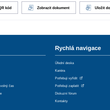
QR kód
Zobrazit dokument
Uložit d
Rychlá navigace
Úřední deska
Kariéra
Potřebuji vyřídit
 volný čas
Potřebuji zaplatit
ce
Diskuzní fórum
Kontakty