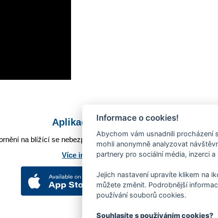
Informace o cookies!
Aplikace Mobilní rozhlas
Abychom vám usnadnili procházení s
rnění na blížící se nebezpečí, odstávky, poruchy a výpadky energií,
mohli anonymně analyzovat návštěvno
partnery pro sociální média, inzerci a
Více informací o aplikaci
Jejich nastavení upravíte klikem na i
můžete změnit. Podrobnější informac
používání souborů cookies.
Souhlasíte s používáním cookies?