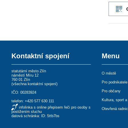
Kontaktní spojení
Menu
statutární město Zlín
O městě
náměstí Míru 12
760 01 Zlín
Pro podnikatele
(
všechna kontaktní spojení
)
Pro občany
IČO: 00283924
Kultura, sport a
telefon:
+420 577 630 111
infolinka s online přepisem řeči pro osoby s
Otevřená radni
postižením sluchu
datová schránka: ID: 5ttb7bs