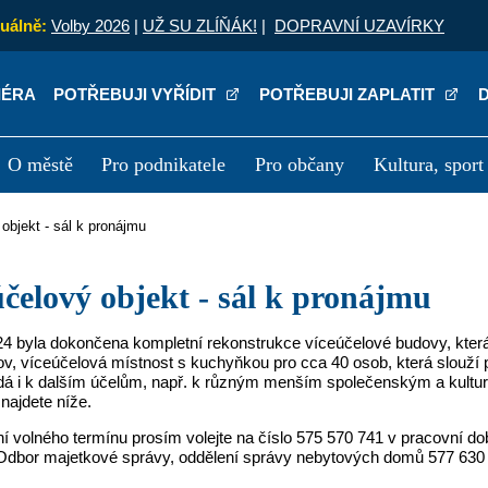
uálně:
Volby 2026
|
UŽ SU ZLÍŇÁK!
|
DOPRAVNÍ UZAVÍRKY
IÉRA
POTŘEBUJI VYŘÍDIT
POTŘEBUJI ZAPLATIT
O městě
Pro podnikatele
Pro občany
Kultura, sport
a
Kariéra
P
 objekt - sál k pronájmu
eúčelový objekt - sál k pronájmu
4 byla dokončena kompletní rekonstrukce víceúčelové budovy, která 
ov, víceúčelová místnost s kuchyňkou pro cca 40 osob, která slouží 
dá i k dalším účelům, např. k různým menším společenským a kultur
najdete níže.
í volného termínu prosím volejte na číslo 575 570 741 v pracovní d
dbor majetkové správy, oddělení správy nebytových domů 577 630 