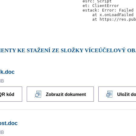
ENTY KE STAŽENÍ ZE SLOŽKY VÍCEÚČELOVÝ OBJ
ík.doc
MB
QR kód
Zobrazit dokument
Uložit d
ost.doc
MB