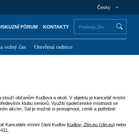
Česky
DISKUZNÍ FÓRUM
KONTAKTY
 a volný čas
Otevřená radnice
otřebuji vyřídit
Potřebuji zaplatit
slouží občanům Kudlova a okolí. V objektu je kancelář místní
především klubu seniorů. Využití společenské místnosti se
ním akcím. Sál je možné si pronajmout, ceník a potřebné
obě Kanceláře místní části Kudlov
Kudlov- Zlín.eu (zlin.eu)
nebo
411.