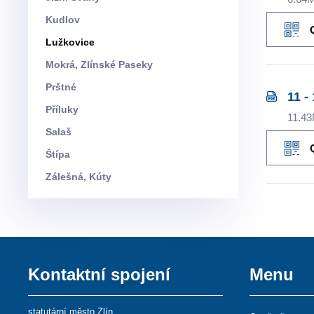
Kudlov
Lužkovice
Mokrá, Zlínské Paseky
Prštné
11 -
Příluky
11.4
Salaš
Štípa
Zálešná, Kúty
Kontaktní spojení
Menu
statutární město Zlín