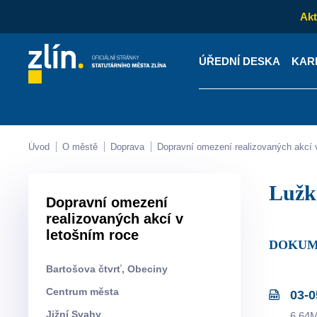
Akt
ÚŘEDNÍ DESKA
KAR
Kontakty
Úřední desk
Úvod
O městě
Doprava
Dopravní omezení realizovaných akcí 
Luž
Dopravní omezení
realizovaných akcí v
letošním roce
DOKU
Bartošova čtvrť, Obeciny
Centrum města
03-0
Jižní Svahy
6.64