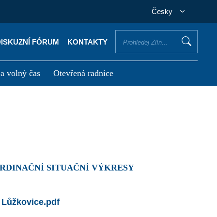
Česky
DISKUZNÍ FÓRUM
KONTAKTY
 a volný čas
Otevřená radnice
otřebuji vyřídit
Potřebuji zaplatit
ORDINAČNÍ SITUAČNÍ VÝKRESY
 Lůžkovice.pdf