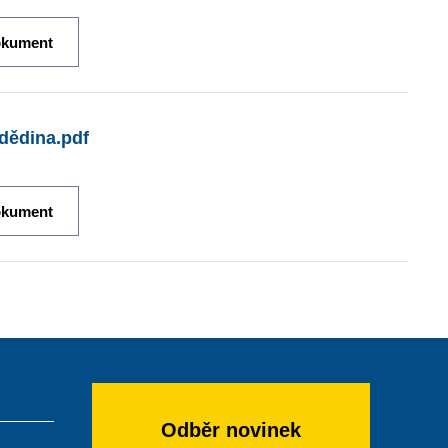
okument
ádědina.pdf
okument
Odběr novinek