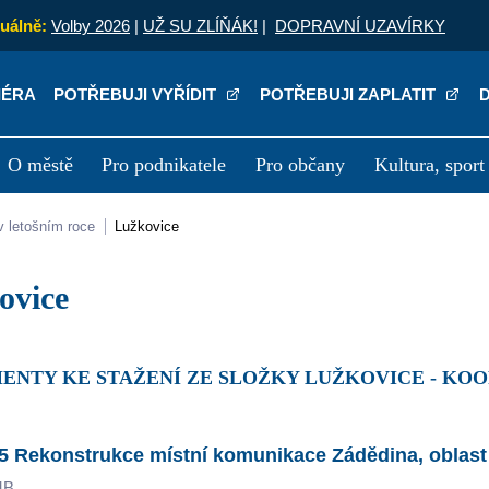
uálně:
Volby 2026
|
UŽ SU ZLÍŇÁK!
|
DOPRAVNÍ UZAVÍRKY
IÉRA
POTŘEBUJI VYŘÍDIT
POTŘEBUJI ZAPLATIT
O městě
Pro podnikatele
Pro občany
Kultura, sport
a
Kariéra
P
v letošním roce
Lužkovice
kovice
MENTY KE STAŽENÍ ZE SLOŽKY LUŽKOVICE - KO
5 Rekonstrukce místní komunikace Zádědina, oblast
MB