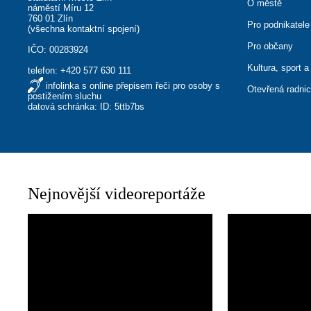
O městě
náměstí Míru 12
760 01 Zlín
Pro podnikatele
(
všechna kontaktní spojení
)
Pro občany
IČO: 00283924
Kultura, sport a
telefon:
+420 577 630 111
infolinka s online přepisem řeči pro osoby s
Otevřená radni
postižením sluchu
datová schránka: ID: 5ttb7bs
Nejnovější videoreportáže