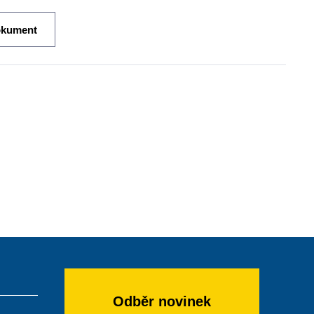
okument
Odběr novinek