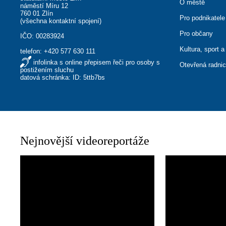
O městě
náměstí Míru 12
760 01 Zlín
Pro podnikatele
(
všechna kontaktní spojení
)
Pro občany
IČO: 00283924
Kultura, sport a
telefon:
+420 577 630 111
infolinka s online přepisem řeči pro osoby s
Otevřená radni
postižením sluchu
datová schránka: ID: 5ttb7bs
Nejnovější videoreportáže