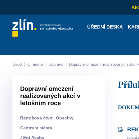
Akt
ÚŘEDNÍ DESKA
KAR
Kontakty
Úřední desk
Úvod
O městě
Doprava
Dopravní omezení realizovaných akcí 
Příl
Dopravní omezení
realizovaných akcí v
letošním roce
DOKUM
Bartošova čtvrť, Obeciny
Centrum města
REK
Jižní Svahy
0.26