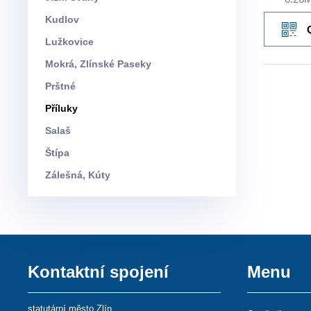
Kudlov
Lužkovice
Mokrá, Zlínské Paseky
Prštné
Příluky
Salaš
Štípa
Zálešná, Kúty
Kontaktní spojení
Menu
statutární město Zlín