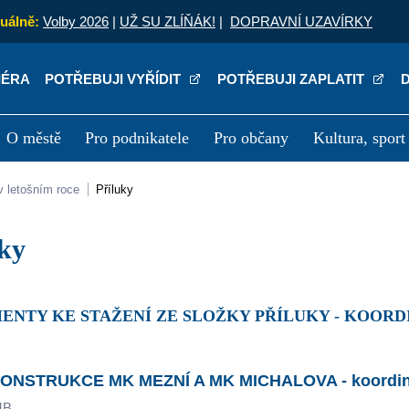
uálně:
Volby 2026
|
UŽ SU ZLÍŇÁK!
|
DOPRAVNÍ UZAVÍRKY
IÉRA
POTŘEBUJI VYŘÍDIT
POTŘEBUJI ZAPLATIT
O městě
Pro podnikatele
Pro občany
Kultura, sport
a
Kariéra
P
v letošním roce
Příluky
uky
ENTY KE STAŽENÍ ZE SLOŽKY PŘÍLUKY - KOORD
ONSTRUKCE MK MEZNÍ A MK MICHALOVA - koordinač
MB