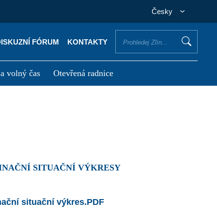
Česky
DISKUZNÍ FÓRUM
KONTAKTY
 a volný čas
Otevřená radnice
otřebuji vyřídit
Potřebuji zaplatit
INAČNÍ SITUAČNÍ VÝKRESY
ní situační výkres.PDF