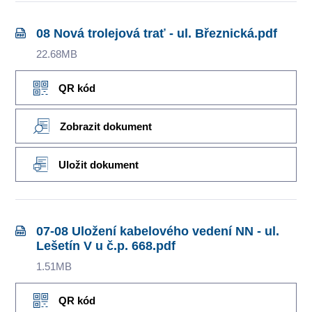
08 Nová trolejová trať - ul. Březnická.pdf
22.68MB
QR kód
Zobrazit dokument
Uložit dokument
07-08 Uložení kabelového vedení NN - ul.
Lešetín V u č.p. 668.pdf
1.51MB
QR kód