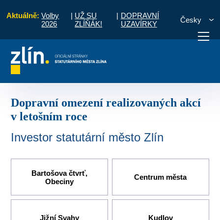
Aktuálně:
Volby
|
UŽ SU
|
DOPRAVNÍ
Česky
2026
ZLÍŇÁK!
UZAVÍRKY
stě
Doprava
Dopravní omezení realizovaných akcí v letošním roce
otřebuji vyřídit
Potřebuji zaplatit
Diskuzní fór
Dopravní omezení realizovaných akcí
v letošním roce
Investor statutární město Zlín
Bartošova čtvrť,
Centrum města
Obeciny
Jižní Svahy
Kudlov