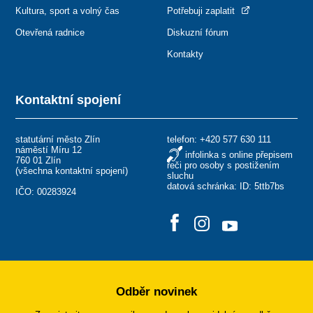
Kultura, sport a volný čas
Potřebuji zaplatit
Otevřená radnice
Diskuzní fórum
Kontakty
Kontaktní spojení
statutární město Zlín
telefon:
+420 577 630 111
náměstí Míru 12
infolinka s online přepisem
760 01 Zlín
řeči pro osoby s postižením
(
všechna kontaktní spojení
)
sluchu
datová schránka: ID: 5ttb7bs
IČO: 00283924
Odběr novinek