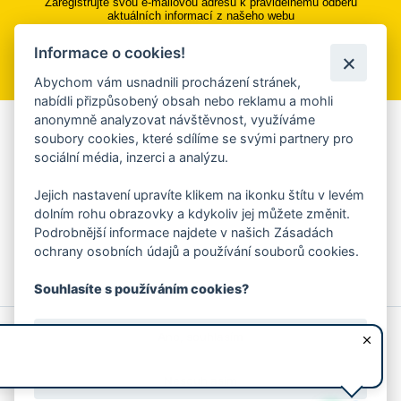
Zaregistrujte svou e-mailovou adresu k pravidelnému odběru
aktuálních informací z našeho webu
Informace o cookies!
Přihlásit se k odběru
Abychom vám usnadnili procházení stránek,
nabídli přizpůsobený obsah nebo reklamu a mohli
anonymně analyzovat návštěvnost, využíváme
Aplikace Mobilní rozhlas
soubory cookies, které sdílíme se svými partnery pro
sociální média, inzerci a analýzu.
Chcete dostávat do svého mobilu či mailu upozornění na
blížící se nebezpečí, odstávky, poruchy a výpadky energií,
Jejich nastavení upravíte klikem na ikonku štítu v levém
ankety, pozvánky na kulturní a sportovní akce?
dolním rohu obrazovky a kdykoliv jej můžete změnit.
Více informací o aplikaci
Podrobnější informace najdete v našich Zásadách
ochrany osobních údajů a používání souborů cookies.
Souhlasíte s používáním cookies?
© 2026 Magistrát města Zlína
Prohlášení o používání cookies
Ano, souhlasím
všechna práva vyhrazena
Ochrana osobních údajů
Prohlášení o přístupnosti
Podněty k webovým stránkám
Kontakt:
webmaster@zlin.eu
Nesouhlasím