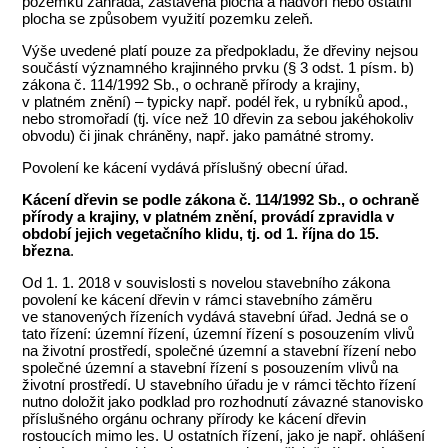
pozemku zahrada, zastavěná plocha a nádvoří nebo ostatní
plocha se způsobem využití pozemku zeleň.
Výše uvedené platí pouze za předpokladu, že dřeviny nejsou
součástí významného krajinného prvku (§ 3 odst. 1 písm. b)
zákona č. 114/1992 Sb., o ochraně přírody a krajiny,
v platném znění) – typicky např. podél řek, u rybníků apod.,
nebo stromořadí (tj. více než 10 dřevin za sebou jakéhokoliv
obvodu) či jinak chráněny, např. jako památné stromy.
Povolení ke kácení vydává příslušný obecní úřad.
Kácení dřevin se podle zákona č. 114/1992 Sb., o ochraně
přírody a krajiny, v platném znění, provádí zpravidla v
období jejich vegetačního klidu, tj. od 1. října do 15.
března
.
Od 1. 1. 2018 v souvislosti s novelou stavebního zákona
povolení ke kácení dřevin v rámci stavebního záměru
ve stanovených řízeních vydává stavební úřad. Jedná se o
tato řízení: územní řízení, územní řízení s posouzením vlivů
na životní prostředí, společné územní a stavební řízení nebo
společné územní a stavební řízení s posouzením vlivů na
životní prostředí. U stavebního úřadu je v rámci těchto řízení
nutno doložit jako podklad pro rozhodnutí závazné stanovisko
příslušného orgánu ochrany přírody ke kácení dřevin
rostoucích mimo les. U ostatních řízení, jako je např. ohlášení