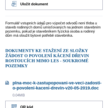
Uložit dokument
Formulář vstupních údajů pro výpočet odvodů není třeba u
staveb rodinných domů umisťovaných na jednom stavebním
pozemku, pokud je stavebníkem fyzická osoba a rodinný
dům má sloužit bytové potřebě stavebníka.
DOKUMENTY KE STAŽENÍ ZE SLOŽKY
ŽÁDOST O POVOLENÍ KÁCENÍ DŘEVIN
ROSTOUCÍCH MIMO LES - SOUKROMÉ
POZEMKY
plna-moc-k-zastupopovani-ve-veci-zadosti-
o-povoleni-kaceni-drevin-v20-05-2019.doc
0.04MB
QR kód