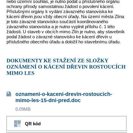
nebo územní souhlas, je nutno podat u příslušného orgánu
ochrany přírody samostatnou žádost o povolení kácení.
Příslušnými orgány k vydání závazného stanoviska ke
kácení dřevin jsou vždy obecní úřady. Na území města Zlína
je toto závazné stanovisko součástí koordinovaného
závazného stanoviska a je nutno vyplnit přílohu č. 1 této
žádosti. U staveb v obcích mimo Zlín je nutno, aby stavebník
podal žádost o závazné stanovisko ke kácení dřevin u
příslušného obecního úřadu a doložil ho stavebnímu úřadu.
DOKUMENTY KE STAŽENÍ ZE SLOŽKY
OZNÁMENÍ O KÁCENÍ DŘEVIN ROSTOUCÍCH
MIMO LES
oznameni-o-kaceni-drevin-rostoucich-
mimo-les-15-dni-pred.doc
0.09MB
QR kód