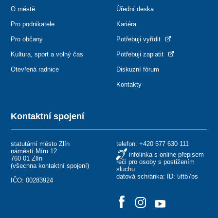
O městě
Úřední deska
Pro podnikatele
Kariéra
Pro občany
Potřebuji vyřídit
Kultura, sport a volný čas
Potřebuji zaplatit
Otevřená radnice
Diskuzní fórum
Kontakty
Kontaktní spojení
statutární město Zlín
telefon:
+420 577 630 111
náměstí Míru 12
infolinka s online přepisem
760 01 Zlín
řeči pro osoby s postižením
(
všechna kontaktní spojení
)
sluchu
datová schránka: ID: 5ttb7bs
IČO: 00283924