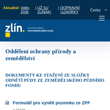
Aktuálně:
Volby
|
UŽ SU
|
DOPRAVNÍ
Česky
2026
ZLÍŇÁK!
UZAVÍRKY
tního prostředí a zemědělství
Oddělení ochrany přírody a zemědělství
otřebuji vyřídit
Potřebuji zaplatit
Diskuzní fór
Oddělení ochrany přírody a
zemědělství
DOKUMENTY KE STAŽENÍ ZE SLOŽKY
ODNĚTÍ PŮDY ZE ZEMĚDĚLSKÉHO PŮDNÍHO
FONDU
Formulář pro vynětí pozemku ze ZPF