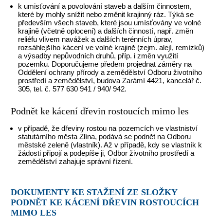
k umisťování a povolování staveb a dalším činnostem,
které by mohly snížit nebo změnit krajinný ráz. Týká se
především všech staveb, které jsou umísťovány ve volné
krajině (včetně oplocení) a dalších činností, např. změn
reliéfu vlivem navážek a dalších terénních úprav,
rozsáhlejšího kácení ve volné krajině (zejm. alejí, remízků)
a výsadby nepůvodních druhů, příp. i změn využití
pozemku. Doporučujeme předem projednat záměry na
Oddělení ochrany přírody a zemědělství Odboru životního
prostředí a zemědělství, budova Zarámí 4421, kancelář č.
305, tel. č. 577 630 941 / 940/ 942.
Podnět ke kácení dřevin rostoucích mimo les
v případě, že dřeviny rostou na pozemcích ve vlastniství
statutárního města Zlína, podává se podnět na Odboru
městské zeleně (vlastník). Až v případě, kdy se vlastník k
žádosti připojí a podepíše ji, Odbor životního prostředí a
zemědělství zahajuje správní řízení.
DOKUMENTY KE STAŽENÍ ZE SLOŽKY
PODNĚT KE KÁCENÍ DŘEVIN ROSTOUCÍCH
MIMO LES