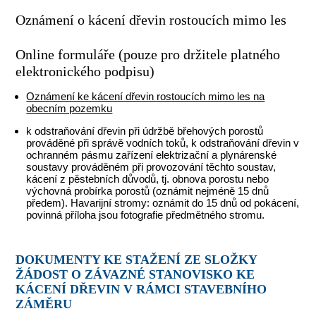
Oznámení o kácení dřevin rostoucích mimo les
Online formuláře (pouze pro držitele platného
elektronického podpisu)
Oznámení ke kácení dřevin rostoucích mimo les na
obecním pozemku
k odstraňování dřevin při údržbě břehových porostů
prováděné při správě vodních toků, k odstraňování dřevin v
ochranném pásmu zařízení elektrizační a plynárenské
soustavy prováděném při provozování těchto soustav,
kácení z pěstebních důvodů, tj. obnova porostu nebo
výchovná probírka porostů (oznámit nejméně 15 dnů
předem). Havarijní stromy: oznámit do 15 dnů od pokácení,
povinná příloha jsou fotografie předmětného stromu.
DOKUMENTY KE STAŽENÍ ZE SLOŽKY
ŽÁDOST O ZÁVAZNÉ STANOVISKO KE
KÁCENÍ DŘEVIN V RÁMCI STAVEBNÍHO
ZÁMĚRU