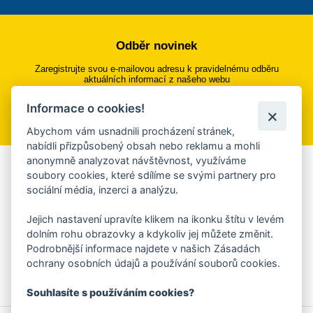
Odběr novinek
Zaregistrujte svou e-mailovou adresu k pravidelnému odběru
aktuálních informací z našeho webu
Informace o cookies!
Přihlásit se k odběru
Abychom vám usnadnili procházení stránek,
nabídli přizpůsobený obsah nebo reklamu a mohli
anonymně analyzovat návštěvnost, využíváme
Aplikace Mobilní rozhlas
soubory cookies, které sdílíme se svými partnery pro
sociální média, inzerci a analýzu.
Chcete dostávat do svého mobilu či mailu upozornění na
blížící se nebezpečí, odstávky, poruchy a výpadky energií,
Jejich nastavení upravíte klikem na ikonku štítu v levém
ankety, pozvánky na kulturní a sportovní akce?
dolním rohu obrazovky a kdykoliv jej můžete změnit.
Více informací o aplikaci
Podrobnější informace najdete v našich Zásadách
ochrany osobních údajů a používání souborů cookies.
Souhlasíte s používáním cookies?