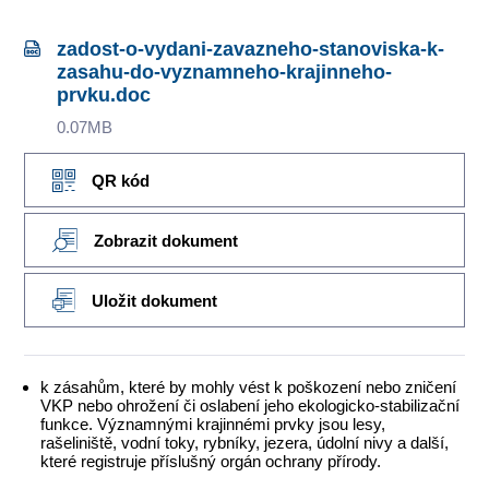
zadost-o-vydani-zavazneho-stanoviska-k-
zasahu-do-vyznamneho-krajinneho-
prvku.doc
0.07MB
QR kód
Zobrazit dokument
Uložit dokument
k zásahům, které by mohly vést k poškození nebo zničení
VKP nebo ohrožení či oslabení jeho ekologicko-stabilizační
funkce. Významnými krajinnémi prvky jsou lesy,
rašeliniště, vodní toky, rybníky, jezera, údolní nivy a další,
které registruje příslušný orgán ochrany přírody.