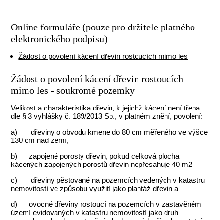
Online formuláře (pouze pro držitele platného
elektronického podpisu)
Žádost o povolení kácení dřevin rostoucích mimo les
Žádost o povolení kácení dřevin rostoucích
mimo les - soukromé pozemky
Velikost a charakteristika dřevin, k jejichž kácení není třeba
dle § 3 vyhlášky č. 189/2013 Sb., v platném znění, povolení:
a) dřeviny o obvodu kmene do 80 cm měřeného ve výšce
130 cm nad zemí,
b) zapojené porosty dřevin, pokud celková plocha
kácených zapojených porostů dřevin nepřesahuje 40 m2,
c) dřeviny pěstované na pozemcích vedených v katastru
nemovitostí ve způsobu využití jako plantáž dřevin a
d) ovocné dřeviny rostoucí na pozemcích v zastavěném
území evidovaných v katastru nemovitostí jako druh