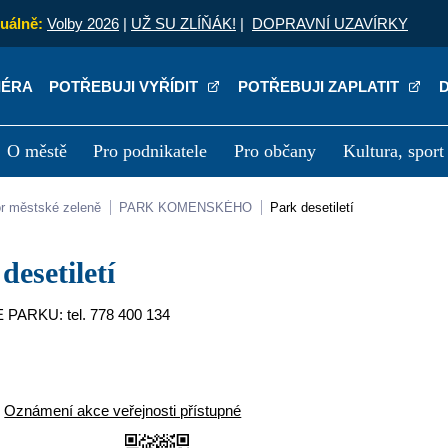
uálně:
Volby 2026
|
UŽ SU ZLÍŇÁK!
|
DOPRAVNÍ UZAVÍRKY
IÉRA
POTŘEBUJI VYŘÍDIT
POTŘEBUJI ZAPLATIT
O městě
Pro podnikatele
Pro občany
Kultura, sport
a
Kariéra
P
or městské zeleně
PARK KOMENSKÉHO
Park desetiletí
 desetiletí
PARKU: tel. 778 400 134
-
Oznámení akce veřejnosti přístupné