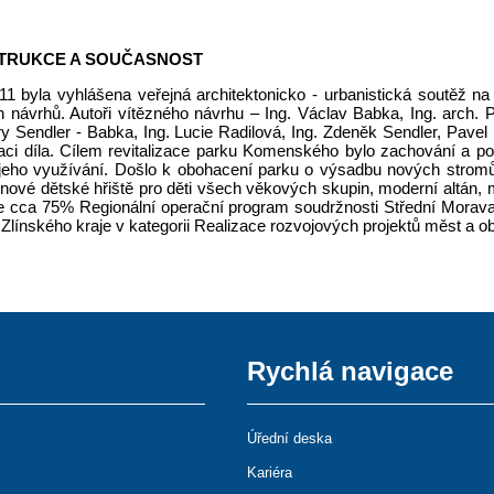
TRUKCE A SOUČASNOST
11 byla vyhlášena veřejná architektonicko - urbanistická soutěž n
h návrhů. Autoři vítězného návrhu – Ing. Václav Babka, Ing. arch. 
ry Sendler - Babka, Ing. Lucie Radilová, Ing. Zdeněk Sendler, Pavel
ci díla. Cílem revitalizace parku Komenského bylo zachování a po
jeho využívání. Došlo k obohacení parku o výsadbu nových stromů, s
nové dětské hřiště pro děti všech věkových skupin, moderní altán, 
e cca 75% Regionální operační program soudržnosti Střední Morava
Zlínského kraje v kategorii Realizace rozvojových projektů měst a o
Rychlá navigace
Úřední deska
Kariéra