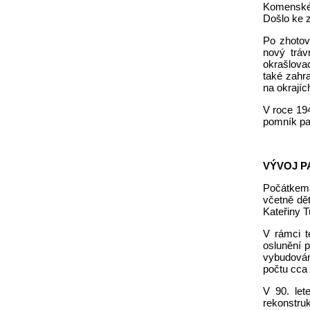
Komenskéh
Došlo ke 
Po zhotov
nový tráv
okrašlovac
také zahra
na okrají
V roce 194
pomník pa
VÝVOJ 
Počátkem 
včetně dět
Kateřiny T
V rámci t
oslunění p
vybudován
počtu cca 
V 90. let
rekonstruk