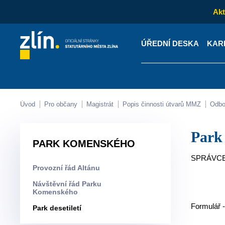
Akt
ÚŘEDNÍ DESKA
KAR
Kontakty
Úřední desk
Úvod
Pro občany
Magistrát
Popis činnosti útvarů MMZ
Odb
Park
PARK KOMENSKÉHO
SPRÁVCE 
Provozní řád Altánu
Návštěvní řád Parku
Komenského
Formulář 
Park desetiletí