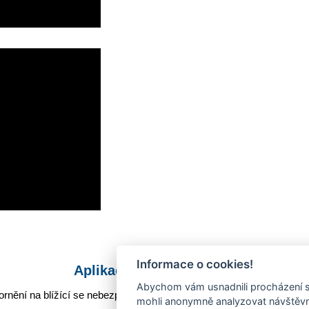
Informace o cookies!
Aplikace Mobilní rozhlas
Abychom vám usnadnili procházení s
rnění na blížící se nebezpečí, odstávky, poruchy a výpadky energií,
mohli anonymně analyzovat návštěvno