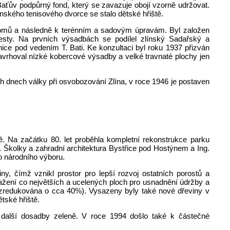
ťův podpůrný fond, který se zavazuje obojí vzorně udržovat.
ského tenisového dvorce se stalo dětské hřiště.
romů a následně k terénním a sadovým úpravám. Byl založen
esty. Na prvních výsadbách se podílel zlínský Sadařský a
nice pod vedením T. Bati. Ke konzultaci byl roku 1937 přizván
navrhoval nízké kobercové výsadby a velké travnaté plochy jen
ch dnech války při osvobozování Zlína, v roce 1946 je postaven
ě. Na začátku 80. let proběhla kompletní rekonstrukce parku
. Školky a zahradní architektura Bystřice pod Hostýnem a Ing.
ho národního výboru.
ny, čímž vznikl prostor pro lepší rozvoj ostatních porostů a
osažení co největších a ucelených ploch pro usnadnění údržby a
la zredukována o cca 40%). Vysazeny byly také nové dřeviny v
tské hřiště.
é další dosadby zeleně. V roce 1994 došlo také k částečné