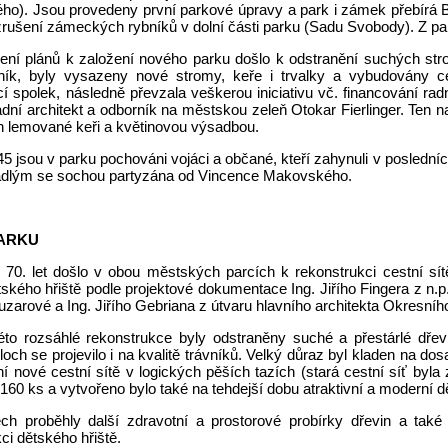
o). Jsou provedeny první parkové úpravy a park i zámek přebírá Ba
zrušení zámeckých rybníků v dolní části parku (Sadu Svobody). Z pan
ení plánů k založení nového parku došlo k odstranění suchých st
ník, byly vysazeny nové stromy, keře i trvalky a vybudovány c
í spolek, následně převzala veškerou iniciativu vč. financování rad
dní architekt a odborník na městskou zeleň Otokar Fierlinger. Ten 
ch lemované keři a květinovou výsadbou.
5 jsou v parku pochováni vojáci a občané, kteří zahynuli v poslední
dlým se sochou partyzána od Vincence Makovského.
PARKU
70. let došlo v obou městských parcích k rekonstrukci cestní sít
ského hřiště podle projektové dokumentace Ing. Jiřího Fingera z n.p
uzarové a Ing. Jiřího Gebriana z útvaru hlavního architekta Okresní
éto rozsáhlé rekonstrukce byly odstraněny suché a přestárlé dřevi
loch se projevilo i na kvalitě trávníků. Velký důraz byl kladen na d
í nové cestní sítě v logických pěších tazích (stará cestní síť by
160 ks a vytvořeno bylo také na tehdejší dobu atraktivní a moderní dě
ech proběhly další zdravotní a prostorové probírky dřevin a tak
ci dětského hřiště.