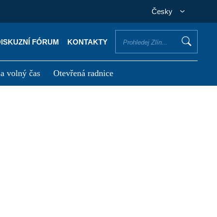
Česky
DISKUZNÍ FÓRUM
KONTAKTY
 a volný čas
Otevřená radnice
otřebuji vyřídit
Potřebuji zaplatit