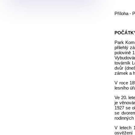
Příloha 
POČÁTK
Park Kome
přilehlý z
polovině 1
Vybudován
továrník L
dvůr (dneš
zámek a h
V roce 18
lesního úř
Ve 20. let
je věnová
1927 se o
se dvorem
rodinných
V letech 
osvěžení 