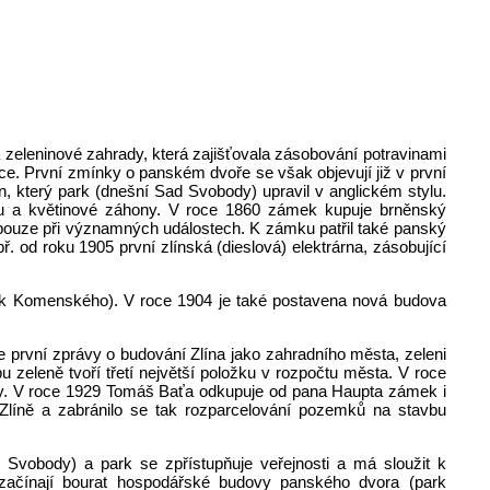
eleninové zahrady, která zajišťovala zásobování potravinami
oce. První zmínky o panském dvoře se však objevují již v první
n, který park (dnešní Sad Svobody) upravil v anglickém stylu.
rku a květinové záhony. V roce 1860 zámek kupuje brněnský
k pouze při významných událostech. K zámku patřil také panský
 od roku 1905 první zlínská (dieslová) elektrárna, zásobující
rk Komenského). V roce 1904 je také postavena nová budova
e první zprávy o budování Zlína jako zahradního města, zeleni
 zeleně tvoří třetí největší položku v rozpočtu města. V roce
ury. V roce 1929 Tomáš Baťa odkupuje od pana Haupta zámek i
líně a zabránilo se tak rozparcelování pozemků na stavbu
Svobody) a park se zpřístupňuje veřejnosti a má sloužit k
začínají bourat hospodářské budovy panského dvora (park