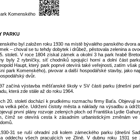
- Park Komenského
Y PARKU
nského byl založen roku 1930 na místě bývalého panského dvora a z
ámek – choval se tu tehdy dobytek i drůbež, pěstovala zelenina a ov
5. století. V roce 1804 získal zámek a okolní 3 ha park hrabě Breto
y byly 2 rybníčky, síť chodníků spojující horní a dolní část pa
eopold Haupt, který park poprvé otevírá také veřejnosti, zatím vša
ní park Komenského), pivovar a další hospodářské stavby, jako např.
ospodářský dvůr.
97 začíná výstavba měšťanské školy v SV části parku (dnešní pa
adu, která zde stále až do roku 1964.
ech 20. století dochází k prudkému rozmachu firmy Baťa. Objevují s
na velká péče. Udržení čistoty města a náklady na výsadbu a údržbu
bjevují první plány rozvoje zelených ploch od Františka Lydie Gah
, čímž se otevírá cesta k zásadním urbanistickým změnám ve Z
 domů.
1930-31 se ruší ohradní zdi kolem zámeckého parku (dnešní Sad 
a oddechu všech pracujících ve Zlíně. V dubnu roku 1931 se 