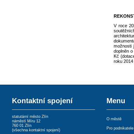
REKONS
V roce 20
soutěžníc
architektu
dokumenta
možnosti 
doplněn o 
Kč (dotac
roku 2014 
Kontaktní spojení
Menu
statutární město Zlín
O městě
náměstí Míru 12
760 01 Zlín
Pro podnikatele
(
všechna kontaktní spojení
)