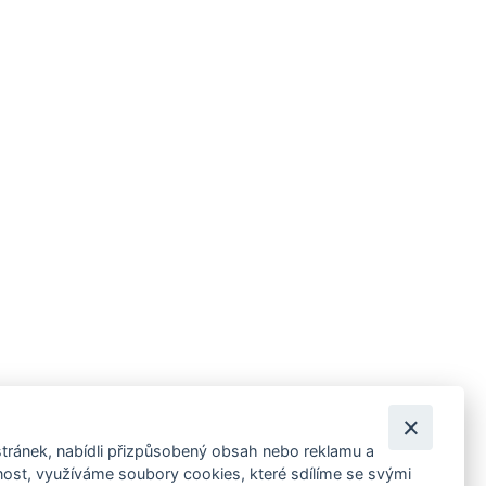
tránek, nabídli přizpůsobený obsah nebo reklamu a
 ankety, pozvánky na kulturní a sportovní akce?
st, využíváme soubory cookies, které sdílíme se svými