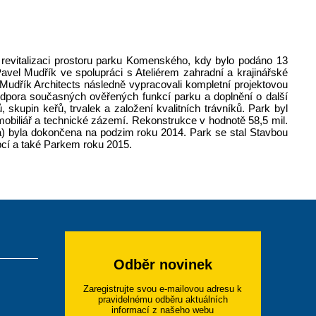
a revitalizaci prostoru parku Komenského, kdy bylo podáno 13
Pavel Mudřík ve spolupráci s Ateliérem zahradní a krajinářské
 Mudřík Architects následně vypracovali kompletní projektovou
dpora současných ověřených funkcí parku a doplnění o další
kupin keřů, trvalek a založení kvalitních trávníků. Park byl
mobiliář a technické zázemí. Rekonstrukce v hodnotě 58,5 mil.
) byla dokončena na podzim roku 2014. Park se stal Stavbou
bcí a také Parkem roku 2015.
Odběr novinek
Zaregistrujte svou e-mailovou adresu k
pravidelnému odběru aktuálních
informací z našeho webu