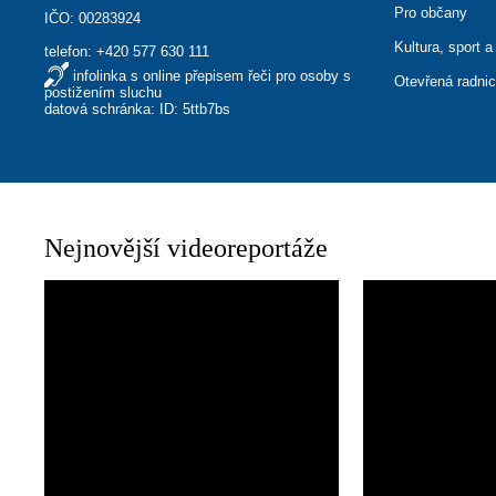
Pro občany
IČO: 00283924
Kultura, sport a
telefon:
+420 577 630 111
infolinka s online přepisem řeči pro osoby s
Otevřená radni
postižením sluchu
datová schránka: ID: 5ttb7bs
Nejnovější videoreportáže