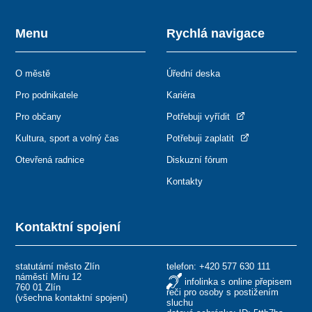
Menu
Rychlá navigace
O městě
Úřední deska
Pro podnikatele
Kariéra
Pro občany
Potřebuji vyřídit
Kultura, sport a volný čas
Potřebuji zaplatit
Otevřená radnice
Diskuzní fórum
Kontakty
Kontaktní spojení
statutární město Zlín
telefon:
+420 577 630 111
náměstí Míru 12
infolinka s online přepisem
760 01 Zlín
řeči pro osoby s postižením
(
všechna kontaktní spojení
)
sluchu