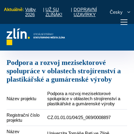
Aktuálně:
Volby
|
UŽ SU
|
DOPRAVNÍ
Česky
2026
ZLÍŇÁK!
UZAVÍRKY
Podpora a rozvoj mezisektorové spolupráce v oblastech strojírenství a plas
otřebuji vyřídit
Potřebuji zaplatit
Diskuzní fór
Podpora a rozvoj mezisektorové
spolupráce v oblastech strojírenství a
plastikářské a gumárenské výroby
Podpora a rozvoj mezisektorové
Název projektu
spolupráce v oblastech strojírenství a
plastikářské a gumárenské výroby
Registrační číslo
CZ.01.01.01/04/25_069/0008897
projektu
Název
Univerzita Tomáše Bati ve Zlíně