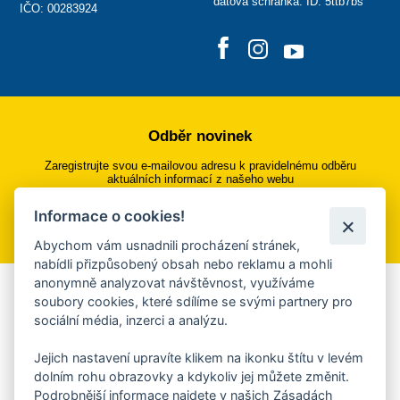
datová schránka: ID: 5ttb7bs
IČO: 00283924
Odběr novinek
Zaregistrujte svou e-mailovou adresu k pravidelnému odběru
aktuálních informací z našeho webu
Informace o cookies!
Přihlásit se k odběru
Abychom vám usnadnili procházení stránek,
nabídli přizpůsobený obsah nebo reklamu a mohli
anonymně analyzovat návštěvnost, využíváme
Aplikace Mobilní rozhlas
soubory cookies, které sdílíme se svými partnery pro
sociální média, inzerci a analýzu.
Chcete dostávat do svého mobilu či mailu upozornění na
blížící se nebezpečí, odstávky, poruchy a výpadky energií,
Jejich nastavení upravíte klikem na ikonku štítu v levém
ankety, pozvánky na kulturní a sportovní akce?
dolním rohu obrazovky a kdykoliv jej můžete změnit.
Více informací o aplikaci
Podrobnější informace najdete v našich Zásadách