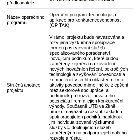
předkladatele
Operační program Technologie a
Název operačního
aplikace pro konkurenceschopnost
programu
(OP TAK)
V rámci projektu bude navazována a
rozvíjena výzkumná spolupráce
formou poskytování služeb
specializovaného poradenství
inovujícím podnikům, které budou
zaměřeny zejména na zavádění
nových inovačních řešení, pokročilých
technologií a zvyšování dovedností a
kompetencí v těchto oblastech. Tyto
Stručná anotace
aktivity povedou mimo jiné ke zlepšení
projektu
mezisektorové spolupráce a
podmínek pro rozvoj inovačního
potenciálu firem a jejich konkurenční
výhody. Současně UTB ve Zlíně
umožní navázat či rozšířit základnu
spolupracujících podniků, nabídnout
jim individualizované výzkumné
služby vč. doplňujících služeb
zaměřených na podporu jejich dalšího
rozvoje a růstu.