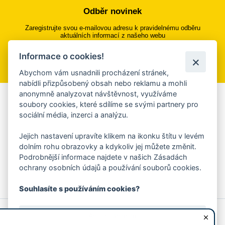
Odběr novinek
Zaregistrujte svou e-mailovou adresu k pravidelnému odběru
aktuálních informací z našeho webu
Informace o cookies!
Přihlásit se k odběru
Abychom vám usnadnili procházení stránek,
nabídli přizpůsobený obsah nebo reklamu a mohli
anonymně analyzovat návštěvnost, využíváme
Aplikace Mobilní rozhlas
soubory cookies, které sdílíme se svými partnery pro
sociální média, inzerci a analýzu.
Chcete dostávat do svého mobilu či mailu upozornění na
blížící se nebezpečí, odstávky, poruchy a výpadky energií,
Jejich nastavení upravíte klikem na ikonku štítu v levém
ankety, pozvánky na kulturní a sportovní akce?
dolním rohu obrazovky a kdykoliv jej můžete změnit.
Více informací o aplikaci
Podrobnější informace najdete v našich Zásadách
ochrany osobních údajů a používání souborů cookies.
Souhlasíte s používáním cookies?
© 2026 Magistrát města Zlína
Prohlášení o používání cookies
Ano, souhlasím
všechna práva vyhrazena
Ochrana osobních údajů