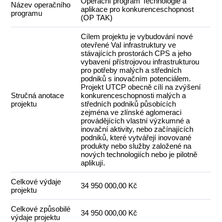
Operační program Technologie a
Název operačního
aplikace pro konkurenceschopnost
programu
(OP TAK)
Cílem projektu je vybudování nové
otevřené VaI infrastruktury ve
stávajících prostorách CPS a jeho
vybavení přístrojovou infrastrukturou
pro potřeby malých a středních
podniků s inovačním potenciálem.
Projekt UTCP obecně cílí na zvýšení
Stručná anotace
konkurenceschopnosti malých a
projektu
středních podniků působících
zejména ve zlínské aglomeraci
provádějících vlastní výzkumné a
inovační aktivity, nebo začínajících
podniků, které vytvářejí inovované
produkty nebo služby založené na
nových technologiích nebo je pilotně
aplikují.
Celkové výdaje
34 950 000,00 Kč
projektu
Celkové způsobilé
34 950 000,00 Kč
výdaje projektu