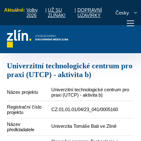
Aktuálně:
Volby
|
UŽ SU
|
DOPRAVNÍ
Česky
2026
ZLÍŇÁK!
UZAVÍRKY
P TAK
Univerzitní technologické centrum pro praxi (UTCP) - aktivita b)
otřebuji vyřídit
Potřebuji zaplatit
Diskuzní fór
Univerzitní technologické centrum pro
praxi (UTCP) - aktivita b)
Univerzitní technologické centrum pro
Název projektu
praxi (UTCP) - aktivita b)
Registrační číslo
CZ.01.01.01/04/23_041/0005160
projektu
Název
Univerzita Tomáše Bati ve Zlíně
předkladatele