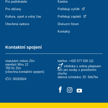
Pro podnikatele
Kariéra
Pro občany
Potřebuji vyřídit
Kultura, sport a volný čas
Potřebuji zaplatit
Otevřená radnice
Diskuzní fórum
Kontakty
Kontaktní spojení
statutární město Zlín
telefon:
+420 577 630 111
náměstí Míru 12
infolinka s online přepisem
760 01 Zlín
řeči pro osoby s postižením
(
všechna kontaktní spojení
)
sluchu
datová schránka: ID: 5ttb7bs
IČO: 00283924