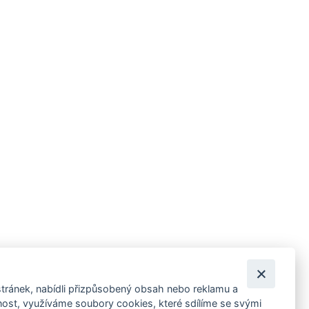
tránek, nabídli přizpůsobený obsah nebo reklamu a
 ankety, pozvánky na kulturní a sportovní akce?
st, využíváme soubory cookies, které sdílíme se svými