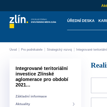
Akt
ÚŘEDNÍ DESKA
KAR
Kontakty
Úřední desk
Úvod
Pro podnikatele
Strategický rozvoj
Integrované teritoriá
Rea
Integrované teritoriální
investice Zlínské
aglomerace pro období
2021...
Základní informace
Aktuality