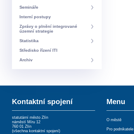
Semináře
Interní postupy
Zprávy o plnění integrované
územní strategie
Statistika
Středisko řízení ITI
Archiv
Kontaktní spojení
Menu
statutární město Zlín
O městě
náměstí Míru 12
760 01 Zlín
Pro podnikatele
(
všechna kontaktní spojení
)