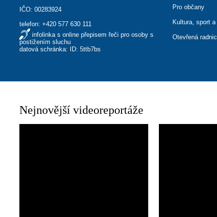
Pro občany
IČO: 00283924
Kultura, sport a
telefon:
+420 577 630 111
infolinka s online přepisem řeči pro osoby s
Otevřená radni
postižením sluchu
datová schránka: ID: 5ttb7bs
Nejnovější videoreportáže