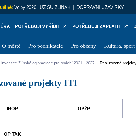
uálně:
Volby 2026
|
UŽ SU ZLÍŇÁK!
|
DOPRAVNÍ UZAVÍRKY
IÉRA
POTŘEBUJI VYŘÍDIT
POTŘEBUJI ZAPLATIT
O městě
Pro podnikatele
Pro občany
Kultura, sport
a
Kariéra
P
lní investice Zlínské aglomerace pro období 2021 - 2027
Realizované projekt
lizované projekty ITI
IROP
OPŽP
OP TAK