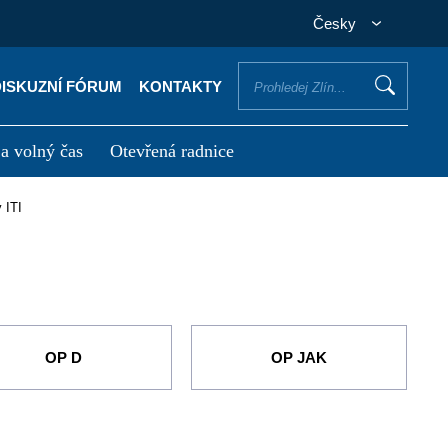
Česky
DISKUZNÍ FÓRUM
KONTAKTY
 a volný čas
Otevřená radnice
otřebuji vyřídit
Potřebuji zaplatit
y ITI
OP D
OP JAK