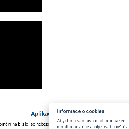
Informace o cookies!
Aplikace Mobilní rozhlas
Abychom vám usnadnili procházení s
rnění na blížící se nebezpečí, odstávky, poruchy a výpadky energií,
mohli anonymně analyzovat návštěvno