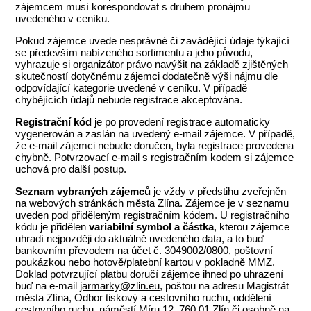
zájemcem musí korespondovat s druhem pronájmu
uvedeného v ceníku.
Pokud zájemce uvede nesprávné či zavádějící údaje týkající
se především nabízeného sortimentu a jeho původu,
vyhrazuje si organizátor právo navýšit na základě zjištěných
skutečností dotyčnému zájemci dodatečně výši nájmu dle
odpovídající kategorie uvedené v ceníku. V případě
chybějících údajů nebude registrace akceptována.
Registrační kód
je po provedení registrace automaticky
vygenerován a zaslán na uvedený e-mail zájemce. V případě,
že e-mail zájemci nebude doručen, byla registrace provedena
chybně. Potvrzovací e-mail s registračním kodem si zájemce
uchová pro další postup.
Seznam vybraných zájemců
je vždy v předstihu zveřejněn
na webových stránkách města Zlína. Zájemce je v seznamu
uveden pod přiděleným registračním kódem. U registračního
kódu je přidělen
variabilní symbol a částka
, kterou zájemce
uhradí nejpozději do aktuálně uvedeného data, a to buď
bankovním převodem na účet č. 3049002/0800, poštovní
poukázkou nebo hotově/platební kartou v pokladně MMZ.
Doklad potvrzující platbu doručí zájemce ihned po uhrazení
buď na e-mail
jarmarky@zlin.eu
, poštou na adresu Magistrát
města Zlína, Odbor tiskový a cestovního ruchu, oddělení
cestovního ruchu, náměstí Míru 12, 760 01 Zlín či osobně na