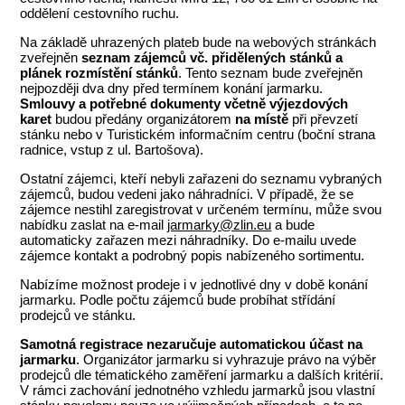
oddělení cestovního ruchu.
Na základě uhrazených plateb bude na webových stránkách
zveřejněn
seznam zájemců vč. přidělených stánků a
plánek rozmístění stánků
. Tento seznam bude zveřejněn
nejpozději dva dny před termínem konání jarmarku.
Smlouvy a potřebné dokumenty včetně výjezdových
karet
budou předány organizátorem
na místě
při převzetí
stánku nebo v Turistickém informačním centru (boční strana
radnice, vstup z ul. Bartošova).
Ostatní zájemci, kteří nebyli zařazeni do seznamu vybraných
zájemců, budou vedeni jako náhradníci. V případě, že se
zájemce nestihl zaregistrovat v určeném termínu, může svou
nabídku zaslat na e-mail
jarmarky@zlin.eu
a bude
automaticky zařazen mezi náhradníky. Do e-mailu uvede
zájemce kontakt a podrobný popis nabízeného sortimentu.
Nabízíme možnost prodeje i v jednotlivé dny v době konání
jarmarku. Podle počtu zájemců bude probíhat střídání
prodejců ve stánku.
Samotná registrace nezaručuje automatickou účast na
jarmarku
. Organizátor jarmarku si vyhrazuje právo na výběr
prodejců dle tématického zaměření jarmarku a dalších kritérií.
V rámci zachování jednotného vzhledu jarmarků jsou vlastní