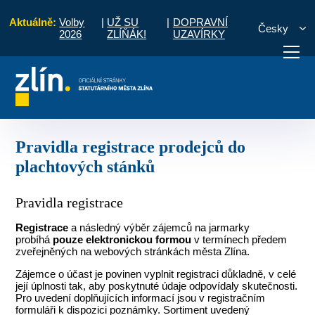
Aktuálně:
Volby
|
UŽ SU
|
DOPRAVNÍ
Česky
2026
ZLÍŇÁK!
UZAVÍRKY
ý čas
Jarmarky
Pravidla registrace prodejců do plachtových stánků
otřebuji vyřídit
Potřebuji zaplatit
Diskuzní fór
Pravidla registrace prodejců do
plachtových stánků
Pravidla registrace
Registrace
a následný výběr zájemců na jarmarky
probíhá
pouze elektronickou formou
v termínech předem
zveřejněných na webových stránkách města Zlína.
Zájemce o účast je povinen vyplnit registraci důkladně, v celé
její úplnosti tak, aby poskytnuté údaje odpovídaly skutečnosti.
Pro uvedení doplňujících informací jsou v registračním
formuláři k dispozici poznámky. Sortiment uvedený