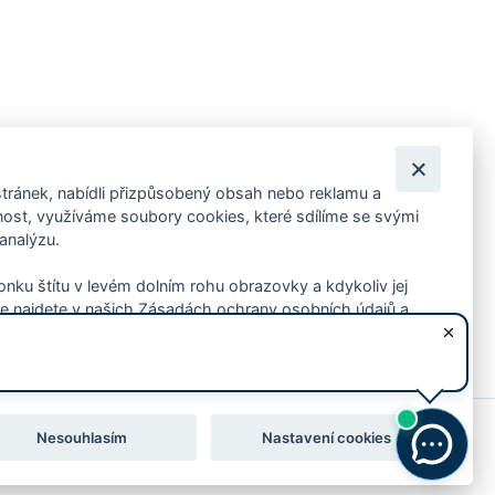
tránek, nabídli přizpůsobený obsah nebo reklamu a
 ankety, pozvánky na kulturní a sportovní akce?
st, využíváme soubory cookies, které sdílíme se svými
 analýzu.
konku štítu v levém dolním rohu obrazovky a kdykoliv jej
e najdete v našich Zásadách ochrany osobních údajů a
Nesouhlasím
Nastavení cookies