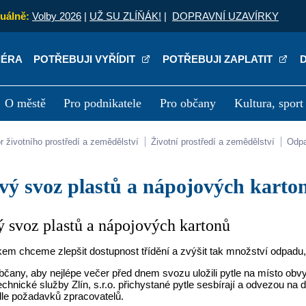
uálně:
Volby 2026
|
UŽ SU ZLÍŇÁK!
|
DOPRAVNÍ UZAVÍRKY
IÉRA
POTŘEBUJI VYŘÍDIT
POTŘEBUJI ZAPLATIT
O městě
Pro podnikatele
Pro občany
Kultura, sport
a
Kariéra
P
or životního prostředí a zemědělství
Životní prostředí a zemědělství
Od
lový svoz plastů a nápojových karto
ý svoz plastů a nápojových kartonů
em chceme zlepšit dostupnost třídění a zvýšit tak množství odpadu,
čany, aby nejlépe večer před dnem svozu uložili pytle na místo obv
chnické služby Zlín, s.r.o. přichystané pytle sesbírají a odvezou na d
dle požadavků zpracovatelů.