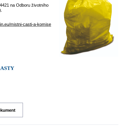
 4421 na Odboru životního
).
in.eu/mistni-casti-a-komise
LASTY
okument