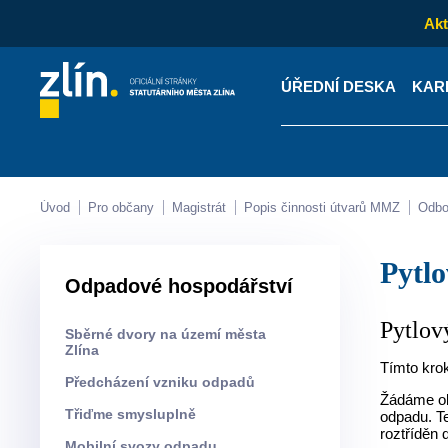
Akt
ÚŘEDNÍ DESKA
KAR
Kontakty
Úřední desk
Úvod
Pro občany
Magistrát
Popis činnosti útvarů MMZ
Odb
Pyt
Odpadové hospodářství
Pytlov
Sběrné dvory na území města
Zlína
Tímto krok
Předcházení vzniku odpadů
Žádáme ob
Třiďme smysluplně
odpadu. Te
roztříděn 
Mobilní svozy odpadu