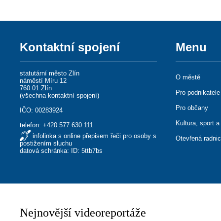
Kontaktní spojení
Menu
statutární město Zlín
O městě
náměstí Míru 12
760 01 Zlín
Pro podnikatele
(
všechna kontaktní spojení
)
Pro občany
IČO: 00283924
Kultura, sport a
telefon:
+420 577 630 111
infolinka s online přepisem řeči pro osoby s
Otevřená radni
postižením sluchu
datová schránka: ID: 5ttb7bs
Nejnovější videoreportáže