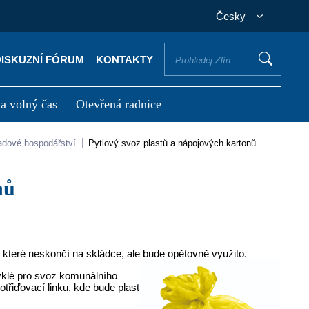
Česky
DISKUZNÍ FÓRUM
KONTAKTY
 a volný čas
Otevřená radnice
otřebuji vyřídit
Potřebuji zaplatit
padové hospodářství
Pytlový svoz plastů a nápojových kartonů
nů
 které neskončí na skládce, ale bude opětovně využito.
yklé pro svoz komunálního
otřiďovací linku, kde bude plast