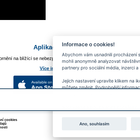
Informace o cookies!
Aplikace Mobilní rozhlas
Abychom vám usnadnili procházení s
rnění na blížící se nebezpečí, odstávky, poruchy a výpadky energií,
mohli anonymně analyzovat návštěvno
partnery pro sociální média, inzerci a
Více informací o aplikaci
Jejich nastavení upravíte klikem na i
můžete změnit. Podrobnější informac
používání souborů cookies.
Souhlasíte s používáním cookies?
ání cookies
Podněty k webovým stránkám
Ano, souhlasím
dajů
Kontakt:
webmaster@zlin.eu
nosti