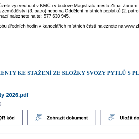
můžete vyzvednout v KMČ i v budově Magistrátu města Zlína, Zarámí
a zemědělství (3. patro) nebo na Oddělení místních poplatků (2. patro
mací naleznete na tel: 577 630 945.
obu úředních hodin v kancelářích místních částí naleznete na
www.zl
ENTY KE STAŽENÍ ZE SLOŽKY SVOZY PYTLŮ S P
ty 2026.pdf
B
QR kód
Zobrazit dokument
Uložit d