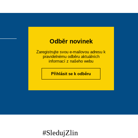
Odběr novinek
Zaregistrujte svou e-mailovou adresu k
pravidelnému odběru aktuálních
informací z našeho webu
Přihlásit se k odběru
#SledujZlin