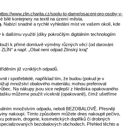
https://www.zlin.charita.cz/spolu-to-dame/osaceni-pro-osoby-v-
ké bílé kontejnery na textil na území města.
o
. Nabízí snadné a rychlé vyhledání míst ve vašem okolí, kde
k dalšímu využití (díky pokročilým digitálním technologiím
 slouží k přímé domluvě výměny různých věcí (od darování
 ZLÍN“ a např. „Obal není odpad Zlínský kraj“
říděním již vzniklých odpadů.
 i spotřebitelé, například tím, že budou (pokud je v
snižují množství obalového materiálu; mohou preferovat
 vůbec. Na nákupy jsou sice nejlepší z hlediska opakovaného
ou tašku můžeme použít vícekrát (opakovaně), čímž ušetříme
minimálním množstvím odpadu, neboli BEZOBALOVĚ. Přesněji
uroviny nakoupí. Tímto způsobem můžete dnes nakoupit pečivo,
ku potravin, drogerie, kosmetických doplňků či drobných
ve specializovaných bezobalových obchodech. Přehled těchto a