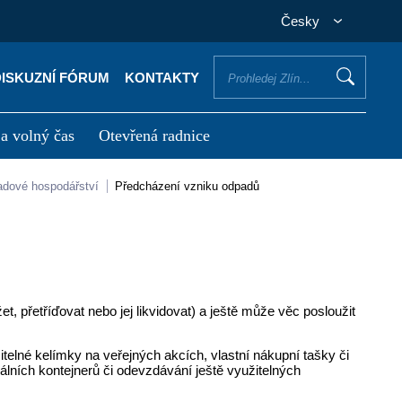
Česky
DISKUZNÍ FÓRUM
KONTAKTY
 a volný čas
Otevřená radnice
otřebuji vyřídit
Potřebuji zaplatit
padové hospodářství
Předcházení vzniku odpadů
et, přetříďovat nebo jej likvidovat) a ještě může věc posloužit
telné kelímky na veřejných akcích, vlastní nákupní tašky či
álních kontejnerů či odevzdávání ještě využitelných