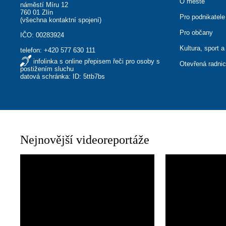
O městě
náměstí Míru 12
760 01 Zlín
Pro podnikatele
(
všechna kontaktní spojení
)
Pro občany
IČO: 00283924
Kultura, sport a
telefon:
+420 577 630 111
infolinka s online přepisem řeči pro osoby s
Otevřená radni
postižením sluchu
datová schránka: ID: 5ttb7bs
Nejnovější videoreportáže