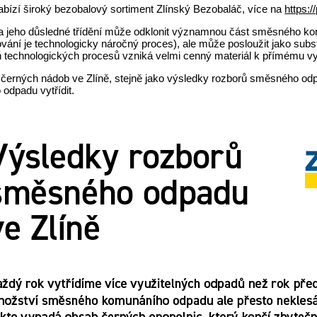
abízí široký bezobalový sortiment Zlínský Bezobaláč, více na
https:/
a jeho důsledné třídění může odklonit významnou část směsného ko
ání je technologicky náročný proces), ale může posloužit jako subs
h technologických procesů vzniká velmi cenný materiál k přímému vyu
černých nádob ve Zlíně, stejně jako výsledky rozborů směsného odpa
odpadu vytřídit.