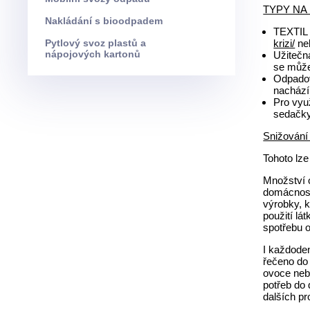
TYPY NA M
Nakládání s bioodpadem
TEXTIL 
Pytlový svoz plastů a
krizi/
ne
nápojových kartonů
Užitečná
se může
Odpadov
nachází
Pro vyu
sedačky 
Snižování
Tohoto lze
Množství o
domácnosti
výrobky, k
použití lá
spotřebu 
I každode
řečeno do 
ovoce nebo
potřeb do 
dalších p