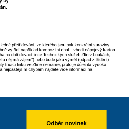
sledné přetřiďování, ze kterého jsou pak konkrétní suroviny
ybně vytřídí například kompozitní obal – vhodí nápojový karton
ha na dotřiďovací lince Technických služeb Zlín v Loukách,
l o něj má zájem“) nebo bude jako výmět (odpad z třídění)
ity třídící linku ve Zlíně nemáme, proto je důležitá vysoká
ní a nejčastějším chybám najdete více informací na
Odběr novinek