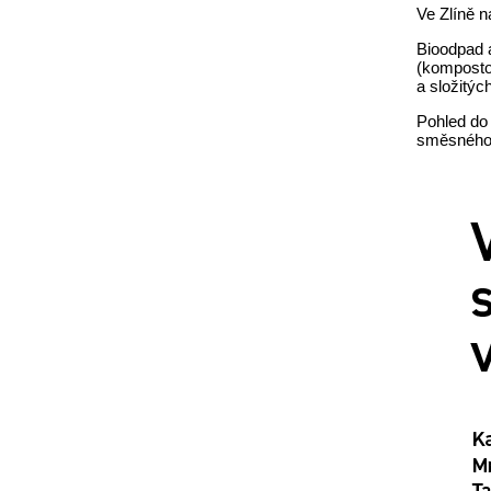
Ve Zlíně n
Bioodpad 
(kompostov
a složitýc
Pohled do 
směsného 