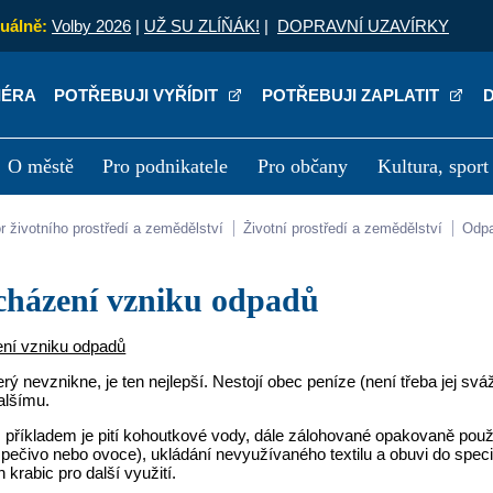
uálně:
Volby 2026
|
UŽ SU ZLÍŇÁK!
|
DOPRAVNÍ UZAVÍRKY
IÉRA
POTŘEBUJI VYŘÍDIT
POTŘEBUJI ZAPLATIT
O městě
Pro podnikatele
Pro občany
Kultura, sport
a
Kariéra
P
or životního prostředí a zemědělství
Životní prostředí a zemědělství
Od
dcházení vzniku odpadů
ní vzniku odpadů
rý nevznikne, je ten nejlepší. Nestojí obec peníze (není třeba jej sváž
alšímu.
příkladem je pití kohoutkové vody, dále zálohované opakovaně použi
pečivo nebo ovoce), ukládání nevyužívaného textilu a obuvi do speci
 krabic pro další využití.