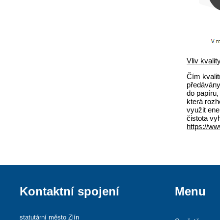
Vliv kvali
Čím kvalit
předávány 
do papíru,
která rozh
využit ene
čistota vy
https://ww
Kontaktní spojení
Menu
statutární město Zlín