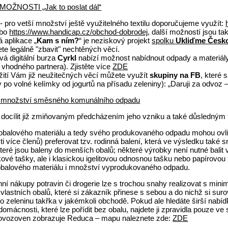
OŽNOSTI „Jak to poslat dál“
- pro vetší množství ještě využitelného textilu doporučujeme využít:
bo
https://www.handicap.cz/obchod-dobrodej
, další možností jsou ta
 aplikace „
Kam s ním?
“ je neziskový projekt
spolku
Ukliďme Česk
te legálně "zbavit" nechtěných věcí.
á digitální burza
Cyrkl
nabízí možnost nabídnout odpady a materiály 
 vhodného partnera). Zjistěte více
ZDE
žití Vám již neužitečných věcí můžete využít
skupiny na FB
, které
po volné kelímky od jogurtů na přísadu zeleniny): „Daruji za odvoz –
 množství směsného komunálního odpadu
 docílit již zmiňovaným předcházením jeho vzniku a také důsledným t
balového materiálu a tedy svého produkovaného odpadu mohou ovlivnit
 více členů) preferovat tzv. rodinná balení, která ve výsledku také 
teré jsou baleny do menších obalů; některé výrobky není nutné balit
tkové tašky, ale i klasickou igelitovou odnosnou tašku nebo papírov
obalového materiálu i množství vyprodukovaného odpadu.
nní nákupy potravin či drogerie lze s trochou snahy realizovat s 
vlastních obalů, které si zákazník přinese s sebou a do nichž si s
 zeleninu takřka v jakémkoli obchodě. Pokud ale hledáte širší nabíd
domácnosti, které lze pořídit bez obalu, najdete ji zpravidla pouze 
rovozoven zobrazuje Reduca – mapu naleznete zde:
ZDE