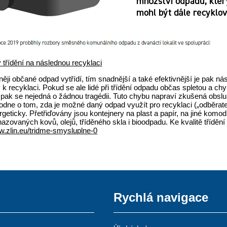
ty třídění na následnou recyklaci
něji občané odpad vytřídí, tím snadnější a také efektivnější je pak ná
k recyklaci. Pokud se ale lidé při třídění odpadu občas spletou a ch
 pak se nejedná o žádnou tragédii. Tuto chybu napraví zkušená obslu
odne o tom, zda je možné daný odpad využít pro recyklaci („odběrate
rgeticky. Přetřiďovány jsou kontejnery na plast a papír, na jiné komod
hazovaných kovů, olejů, tříděného skla i bioodpadu. Ke kvalitě třídě
w.zlin.eu/tridme-smysluplne-0
Rychlá navigace