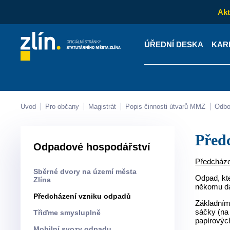
Akt
ÚŘEDNÍ DESKA
KAR
Kontakty
Úřední desk
Úvod
Pro občany
Magistrát
Popis činnosti útvarů MMZ
Odb
Pře
Odpadové hospodářství
Předcháze
Sběrné dvory na území města
Odpad, kte
Zlína
někomu d
Předcházení vzniku odpadů
Základním 
sáčky (na 
Třiďme smysluplně
papírových
Mobilní svozy odpadu