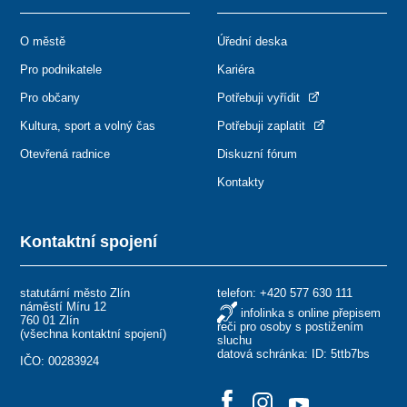
O městě
Úřední deska
Pro podnikatele
Kariéra
Pro občany
Potřebuji vyřídit
Kultura, sport a volný čas
Potřebuji zaplatit
Otevřená radnice
Diskuzní fórum
Kontakty
Kontaktní spojení
statutární město Zlín
telefon:
+420 577 630 111
náměstí Míru 12
infolinka s online přepisem
760 01 Zlín
řeči pro osoby s postižením
(
všechna kontaktní spojení
)
sluchu
datová schránka: ID: 5ttb7bs
IČO: 00283924