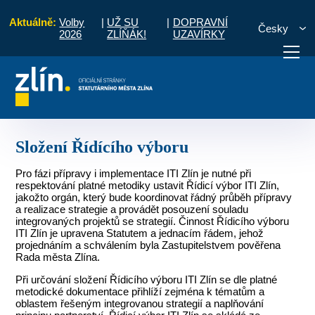
Aktuálně:
Volby
|
UŽ SU
|
DOPRAVNÍ
Česky
2026
ZLÍŇÁK!
UZAVÍRKY
merace pro období 2021 - 2027
Řídící výbor
Složení Řídícího výboru
otřebuji vyřídit
Potřebuji zaplatit
Diskuzní fór
Složení Řídícího výboru
Pro fázi přípravy i implementace ITI Zlín je nutné při
respektování platné metodiky ustavit Řídicí výbor ITI Zlín,
jakožto orgán, který bude koordinovat řádný průběh přípravy
a realizace strategie a provádět posouzení souladu
integrovaných projektů se strategií. Činnost Řídicího výboru
ITI Zlín je upravena Statutem a jednacím řádem, jehož
projednáním a schválením byla Zastupitelstvem pověřena
Rada města Zlína.
Při určování složení Řídicího výboru ITI Zlín se dle platné
metodické dokumentace přihlíží zejména k tématům a
oblastem řešeným integrovanou strategií a naplňování