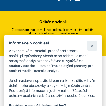
Odběr novinek
Zaregistrujte svou e-mailovou adresu k pravidelnému odběru
aktuálních informací z našeho webu
Informace o cookies!
Přihlásit se k odběru
Abychom vám usnadnili procházení stránek,
nabídli přizpůsobený obsah nebo reklamu a mohli
anonymně analyzovat návštěvnost, využíváme
Aplikace Mobilní rozhlas
soubory cookies, které sdílíme se svými partnery pro
sociální média, inzerci a analýzu.
Chcete dostávat do svého mobilu či mailu upozornění na
blížící se nebezpečí, odstávky, poruchy a výpadky energií,
Jejich nastavení upravíte klikem na ikonku štítu v levém
ankety, pozvánky na kulturní a sportovní akce?
dolním rohu obrazovky a kdykoliv jej můžete změnit.
Více informací o aplikaci
Podrobnější informace najdete v našich Zásadách
ochrany osobních údajů a používání souborů cookies.
Souhlasíte s používáním cookies?