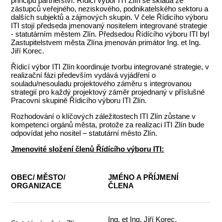
principu partnerství. Řídicí výbor ITI Zlín se skládá ze
zástupců veřejného, neziskového, podnikatelského sektoru a
dalších subjektů a zájmových skupin. V čele Řídicího výboru
ITI stojí předseda jmenovaný nositelem integrované strategie
- statutárním městem Zlín. Předsedou Řídícího výboru ITI byl
Zastupitelstvem města Zlína jmenován primátor Ing. et Ing.
Jiří Korec.
Řídicí výbor ITI Zlín koordinuje tvorbu integrované strategie, v
realizační fázi především vydává vyjádření o
souladu/nesouladu projektového záměru s integrovanou
strategií pro každý projektový záměr projednaný v příslušné
Pracovní skupině Řídicího výboru ITI Zlín.
Rozhodování o klíčových záležitostech ITI Zlín zůstane v
kompetenci orgánů města, protože za realizaci ITI Zlín bude
odpovídat jeho nositel – statutární město Zlín.
Jmenovité složení členů Řídícího výboru ITI:
OBEC/ MĚSTO/
JMÉNO A PŘÍJMENÍ
ORGANIZACE
ČLENA
Ing. et Ing. Jiří Korec,