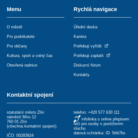
Menu
Rychlá navigace
O městě
Úřední deska
Pro podnikatele
Kariéra
Pro občany
Potřebuji vyřídit
Kultura, sport a volný čas
Potřebuji zaplatit
Otevřená radnice
Diskuzní fórum
Kontakty
Kontaktní spojení
statutární město Zlín
telefon:
+420 577 630 111
náměstí Míru 12
infolinka s online přepisem
760 01 Zlín
řeči pro osoby s postižením
(
všechna kontaktní spojení
)
sluchu
datová schránka: ID: 5ttb7bs
IČO: 00283924