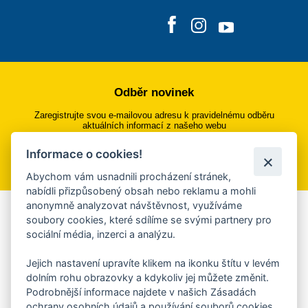
Odběr novinek
Zaregistrujte svou e-mailovou adresu k pravidelnému odběru
aktuálních informací z našeho webu
Informace o cookies!
Přihlásit se k odběru
Abychom vám usnadnili procházení stránek,
nabídli přizpůsobený obsah nebo reklamu a mohli
anonymně analyzovat návštěvnost, využíváme
Aplikace Mobilní rozhlas
soubory cookies, které sdílíme se svými partnery pro
sociální média, inzerci a analýzu.
Chcete dostávat do svého mobilu či mailu upozornění na
blížící se nebezpečí, odstávky, poruchy a výpadky energií,
Jejich nastavení upravíte klikem na ikonku štítu v levém
ankety, pozvánky na kulturní a sportovní akce?
dolním rohu obrazovky a kdykoliv jej můžete změnit.
Více informací o aplikaci
Podrobnější informace najdete v našich Zásadách
ochrany osobních údajů a používání souborů cookies.