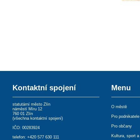
Kontaktní spojení
Menu
statutární město Zlín
O městě
náměstí Míru 12
760 01 Zlín
Pro podnikatele
(
všechna kontaktní spojení
)
Pro občany
IČO: 00283924
Kultura, sport a
telefon:
+420 577 630 111