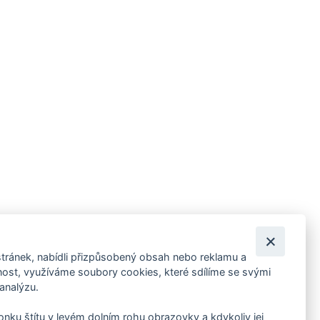
tránek, nabídli přizpůsobený obsah nebo reklamu a
 ankety, pozvánky na kulturní a sportovní akce?
st, využíváme soubory cookies, které sdílíme se svými
 analýzu.
konku štítu v levém dolním rohu obrazovky a kdykoliv jej