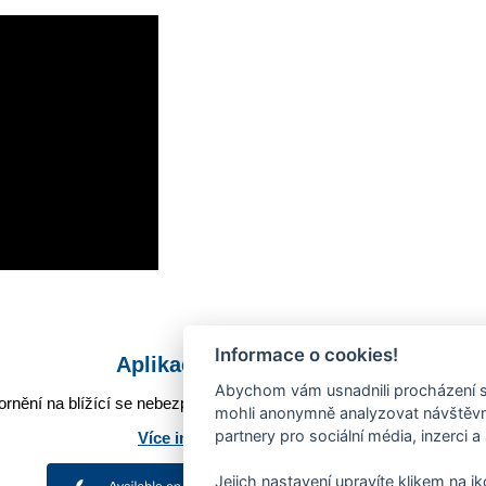
Informace o cookies!
Aplikace Mobilní rozhlas
Abychom vám usnadnili procházení s
rnění na blížící se nebezpečí, odstávky, poruchy a výpadky energií,
mohli anonymně analyzovat návštěvno
partnery pro sociální média, inzerci a
Více informací o aplikaci
Jejich nastavení upravíte klikem na i