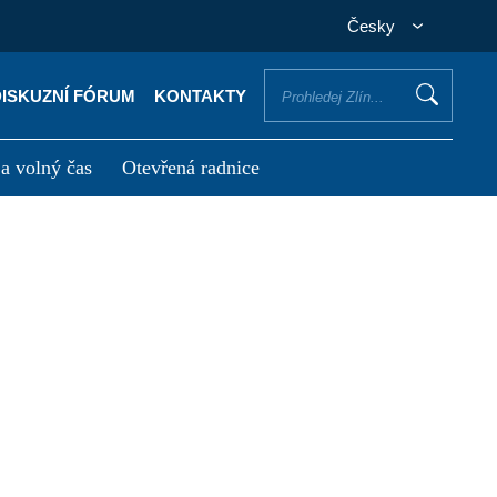
Česky
DISKUZNÍ FÓRUM
KONTAKTY
 a volný čas
Otevřená radnice
otřebuji vyřídit
Potřebuji zaplatit