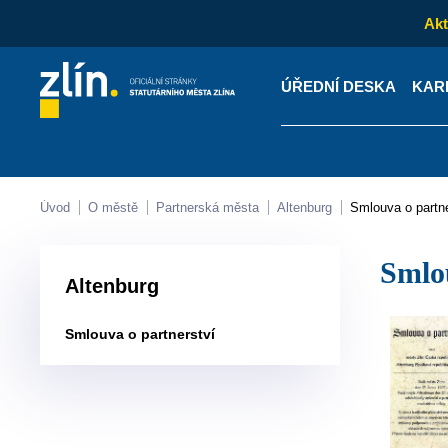
Akt
ÚŘEDNÍ DESKA
KAR
Kontakty
Úřední desk
Úvod
O městě
Partnerská města
Altenburg
Smlouva o partn
Sml
Altenburg
Smlouva o partnerství