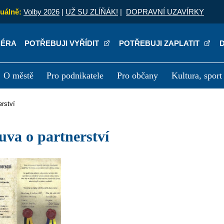
uálně:
Volby 2026
|
UŽ SU ZLÍŇÁK!
|
DOPRAVNÍ UZAVÍRKY
IÉRA
POTŘEBUJI VYŘÍDIT
POTŘEBUJI ZAPLATIT
O městě
Pro podnikatele
Pro občany
Kultura, sport
a
Kariéra
P
erství
ouva o partnerství