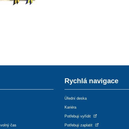
Rychlá navigace
Úřední deska
Kariéra
Potřebuji vyřídit
 volný čas
Potřebuji zaplatit