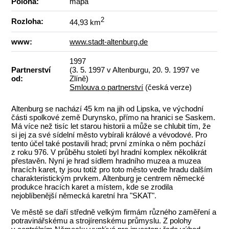
Poloha:
mapa
2
Rozloha:
44,93 km
www:
www.stadt-altenburg.de
1997
Partnerství
(3. 5. 1997 v Altenburgu, 20. 9. 1997 ve
od:
Zlíně)
Smlouva o partnerství
(česká verze)
Altenburg se nachází 45 km na jih od Lipska, ve východní
části spolkové země Durynsko, přímo na hranici se Saskem.
Má více než tisíc let starou historii a může se chlubit tím, že
si jej za své sídelní město vybírali králové a vévodové. Pro
tento účel také postavili hrad; první zmínka o něm pochází
z roku 976. V průběhu století byl hradní komplex několikrát
přestavěn. Nyní je hrad sídlem hradního muzea a muzea
hracích karet, ty jsou totiž pro toto město vedle hradu dalším
charakteristickým prvkem. Altenburg je centrem německé
produkce hracích karet a místem, kde se zrodila
nejoblíbenější německá karetní hra "SKAT".
Ve městě se daří středně velkým firmám různého zaměření a
potravinářskému a strojírenskému průmyslu. Z polohy