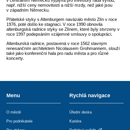
v centrálním Německu vyplývá pro investory řada výhod,
např. nižší ceny nemovitostí a nižší mzdy, než jaké jsou
v západním Německu.
Přátelské styky s Altenburgem navázalo město Zlín v roce
1976, poté došlo ke stagnaci. V roce 1990 obnovila
altenburgská radnice styky se Zlínem, které byly stvrzeny v
roce 1997 podepsáním vzájemné smlouvy o spolupráci.
Altenburská radnice, postavená v roce 1562 slavným
renesančním architektem Nicolausem Grohmannem, slouží
také jako konferenční hala pro radu města a pro různé
koncerty.
Menu
Rychlá navigace
O městě
Úřední deska
Pro podnikatele
Kariéra