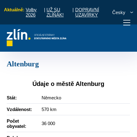
Aktuálně:
Volby
|
UŽ SU
|
DOPRAVNÍ
Česky
2026
ZLÍŇÁK!
UZAVÍRKY
Úvod
O městě
Partnerská města
Altenburg
otřebuji vyřídit
Potřebuji zaplatit
Diskuzní fór
Altenburg
Údaje o městě Altenburg
Stát:
Německo
Vzdálenost:
570 km
Počet
36 000
obyvatel: