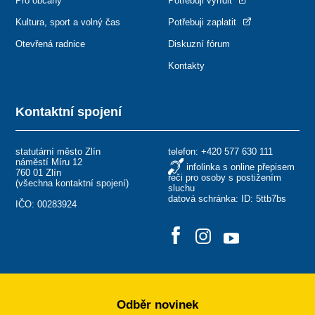
Pro občany
Potřebuji vyřídit
Kultura, sport a volný čas
Potřebuji zaplatit
Otevřená radnice
Diskuzní fórum
Kontakty
Kontaktní spojení
statutární město Zlín
telefon:
+420 577 630 111
náměstí Míru 12
infolinka s online přepisem
760 01 Zlín
řeči pro osoby s postižením
(
všechna kontaktní spojení
)
sluchu
datová schránka: ID: 5ttb7bs
IČO: 00283924
Odběr novinek