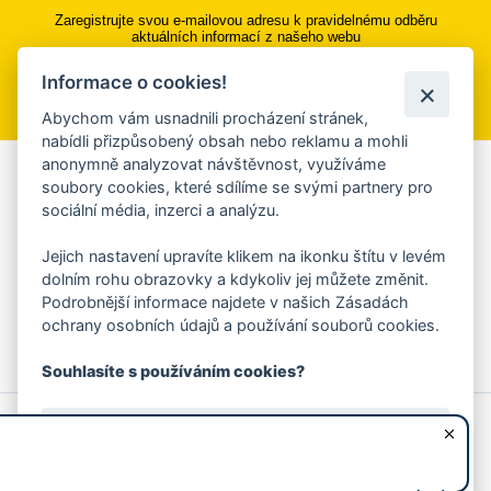
Zaregistrujte svou e-mailovou adresu k pravidelnému odběru
aktuálních informací z našeho webu
Informace o cookies!
Přihlásit se k odběru
Abychom vám usnadnili procházení stránek,
nabídli přizpůsobený obsah nebo reklamu a mohli
anonymně analyzovat návštěvnost, využíváme
Aplikace Mobilní rozhlas
soubory cookies, které sdílíme se svými partnery pro
sociální média, inzerci a analýzu.
Chcete dostávat do svého mobilu či mailu upozornění na
blížící se nebezpečí, odstávky, poruchy a výpadky energií,
Jejich nastavení upravíte klikem na ikonku štítu v levém
ankety, pozvánky na kulturní a sportovní akce?
dolním rohu obrazovky a kdykoliv jej můžete změnit.
Více informací o aplikaci
Podrobnější informace najdete v našich Zásadách
ochrany osobních údajů a používání souborů cookies.
Souhlasíte s používáním cookies?
© 2026 Magistrát města Zlína
Prohlášení o používání cookies
Ano, souhlasím
všechna práva vyhrazena
Ochrana osobních údajů
Prohlášení o přístupnosti
Podněty k webovým stránkám
Kontakt:
webmaster@zlin.eu
Nesouhlasím