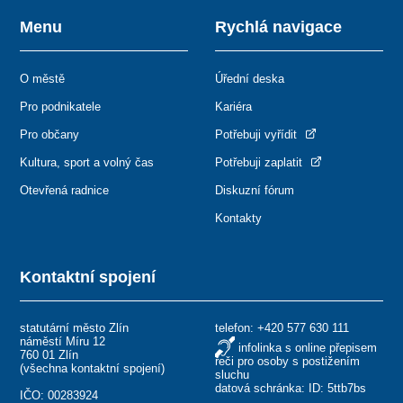
Menu
Rychlá navigace
O městě
Úřední deska
Pro podnikatele
Kariéra
Pro občany
Potřebuji vyřídit
Kultura, sport a volný čas
Potřebuji zaplatit
Otevřená radnice
Diskuzní fórum
Kontakty
Kontaktní spojení
statutární město Zlín
telefon:
+420 577 630 111
náměstí Míru 12
infolinka s online přepisem
760 01 Zlín
řeči pro osoby s postižením
(
všechna kontaktní spojení
)
sluchu
datová schránka: ID: 5ttb7bs
IČO: 00283924