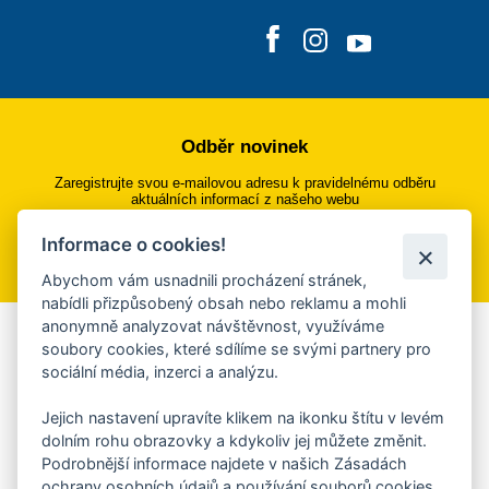
Odběr novinek
Zaregistrujte svou e-mailovou adresu k pravidelnému odběru
aktuálních informací z našeho webu
Informace o cookies!
Přihlásit se k odběru
Abychom vám usnadnili procházení stránek,
nabídli přizpůsobený obsah nebo reklamu a mohli
anonymně analyzovat návštěvnost, využíváme
Aplikace Mobilní rozhlas
soubory cookies, které sdílíme se svými partnery pro
sociální média, inzerci a analýzu.
Chcete dostávat do svého mobilu či mailu upozornění na
blížící se nebezpečí, odstávky, poruchy a výpadky energií,
Jejich nastavení upravíte klikem na ikonku štítu v levém
ankety, pozvánky na kulturní a sportovní akce?
dolním rohu obrazovky a kdykoliv jej můžete změnit.
Více informací o aplikaci
Podrobnější informace najdete v našich Zásadách
ochrany osobních údajů a používání souborů cookies.