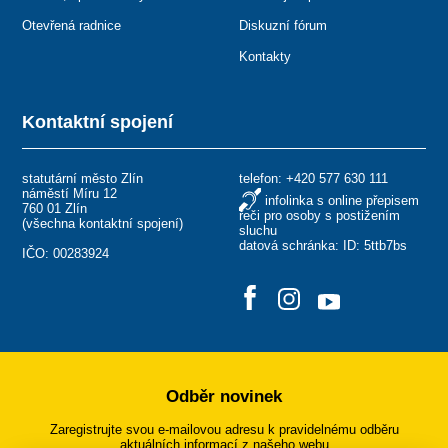
Otevřená radnice
Diskuzní fórum
Kontakty
Kontaktní spojení
statutární město Zlín
telefon:
+420 577 630 111
náměstí Míru 12
infolinka s online přepisem
760 01 Zlín
řeči pro osoby s postižením
(
všechna kontaktní spojení
)
sluchu
datová schránka: ID: 5ttb7bs
IČO: 00283924
Odběr novinek
Zaregistrujte svou e-mailovou adresu k pravidelnému odběru
aktuálních informací z našeho webu