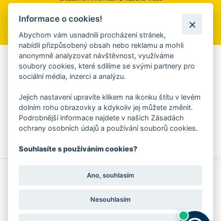
Informace o cookies!
Přihlásit se k odběru
Abychom vám usnadnili procházení stránek,
nabídli přizpůsobený obsah nebo reklamu a mohli
anonymně analyzovat návštěvnost, využíváme
Aplikace Mobilní rozhlas
soubory cookies, které sdílíme se svými partnery pro
sociální média, inzerci a analýzu.
Chcete dostávat do svého mobilu či mailu upozornění na
blížící se nebezpečí, odstávky, poruchy a výpadky energií,
Jejich nastavení upravíte klikem na ikonku štítu v levém
ankety, pozvánky na kulturní a sportovní akce?
dolním rohu obrazovky a kdykoliv jej můžete změnit.
Více informací o aplikaci
Podrobnější informace najdete v našich Zásadách
ochrany osobních údajů a používání souborů cookies.
Souhlasíte s používáním cookies?
© 2026 Magistrát města Zlína
Prohlášení o používání cookies
Ano, souhlasím
všechna práva vyhrazena
Ochrana osobních údajů
Prohlášení o přístupnosti
Podněty k webovým stránkám
Kontakt:
webmaster@zlin.eu
Nesouhlasím