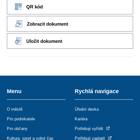
QR kód
Zobrazit dokument
Uložit dokument
Menu
Rychlá navigace
O městě
Úřední deska
Pro podnikatele
Kariéra
Pro občany
Potřebuji vyřídit
Kultura, sport a volný čas
Potřebuji zaplatit