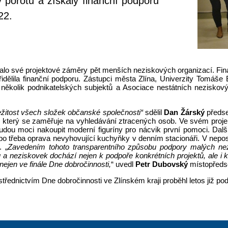
 porotu a získaly finanční podporu
22.
ovalo své projektové záměry pět menších neziskových organizací. Final
řidělila finanční podporu. Zástupci města Zlína, Univerzity Tomáš
 několik podnikatelských subjektů a Asociace nestátních neziskový
žitost všech složek občanské společnosti“
sdělil
Dan Žárský
předse
 který se zaměřuje na vyhledávání ztracených osob. Ve svém projek
udou moci nakoupit moderní figuríny pro nácvik první pomoci. Další t
bo třeba oprava nevyhovující kuchyňky v denním stacionáři. V nepos
. „
Zavedením tohoto transparentního způsobu podpory malých nez
lů a neziskovek dochází nejen k podpoře konkrétních projektů, ale 
ejen ve finále Dne dobročinnosti,
“ uvedl
Petr Dubovský
místopřed
ednictvím Dne dobročinnosti ve Zlínském kraji proběhl letos již po