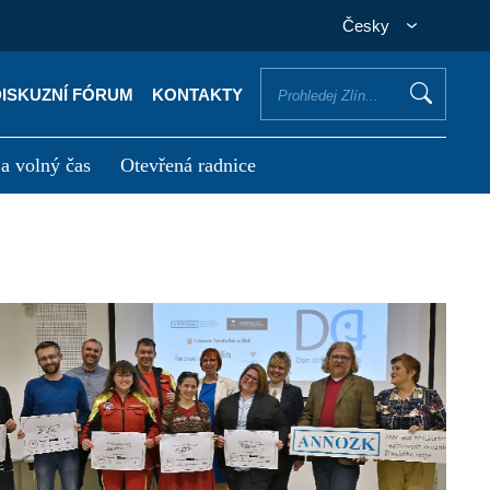
Česky
DISKUZNÍ FÓRUM
KONTAKTY
 a volný čas
Otevřená radnice
otřebuji vyřídit
Potřebuji zaplatit