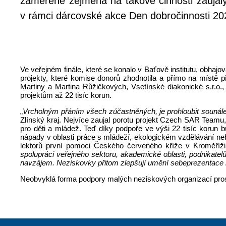
zaměřené zejména na takové činnosti zaujaly
v rámci dárcovské akce Den dobročinnosti 20
Ve veřejném finále, které se konalo v Baťově institutu, obhaj
projekty, které komise donorů zhodnotila a přímo na místě p
Martiny a Martina Růžičkových, Vsetínské diakonické s.r.o.,
projektům až 22 tisíc korun.
„
Vrcholným přáním všech zúčastněných, je prohloubit sounále
Zlínský kraj. Nejvíce zaujal porotu projekt Czech SAR Teamu,
pro děti a mládež. Teď díky podpoře ve výši 22 tisíc korun b
nápady v oblasti práce s mládeží, ekologickém vzdělávání ne
lektorů první pomoci Českého červeného kříže v Kroměříži
spolupráci veřejného sektoru, akademické oblasti, podnikate
navzájem. Neziskovky přitom zlepšují umění sebeprezentace n
Neobvyklá forma podpory malých neziskových organizací prostř