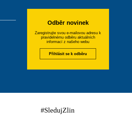
Odběr novinek
Zaregistrujte svou e-mailovou adresu k
pravidelnému odběru aktuálních
informací z našeho webu
Přihlásit se k odběru
#SledujZlin