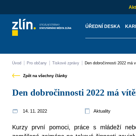
Akt
ÚŘEDNÍ DESKA
KAR
Kontakty
Úřední desk
Úvod
Pro občany
Tiskové zprávy
Den dobročinnosti 2022 má v
Zpět na všechny články
Den dobročinnosti 2022 má vítě
14. 11. 2022
Aktuality
Kurzy první pomoci, práce s mládeží nebo