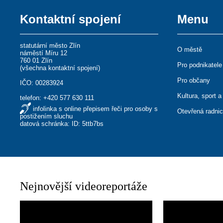
Kontaktní spojení
Menu
statutární město Zlín
O městě
náměstí Míru 12
760 01 Zlín
Pro podnikatele
(
všechna kontaktní spojení
)
Pro občany
IČO: 00283924
Kultura, sport a
telefon:
+420 577 630 111
infolinka s online přepisem řeči pro osoby s
Otevřená radni
postižením sluchu
datová schránka: ID: 5ttb7bs
Nejnovější videoreportáže