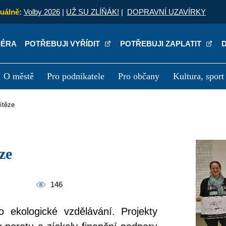
uálně:
Volby 2026
|
UŽ SU ZLÍŇÁK!
|
DOPRAVNÍ UZAVÍRKY
IÉRA
POTŘEBUJI VYŘÍDIT
POTŘEBUJI ZAPLATIT
O městě
Pro podnikatele
Pro občany
Kultura, sport
a
Kariéra
P
ítěze
ze
146
 ekologické vzdělávání. Projekty