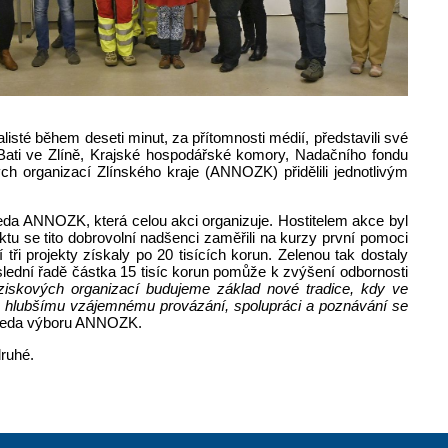
isté během deseti minut, za přítomnosti médií, představili své
e Bati ve Zlíně, Krajské hospodářské komory, Nadačního fondu
ch organizací Zlínského kraje (ANNOZK) přidělili jednotlivým
da ANNOZK, která celou akci organizuje. Hostitelem akce byl
tu se tito dobrovolní nadšenci zaměřili na kurzy první pomoci
ři projekty získaly po 20 tisících korun. Zelenou tak dostaly
lední řadě částka 15 tisíc korun pomůže k zvýšení odbornosti
iskových organizací budujeme základ nové tradice, kdy ve
i k hlubšímu vzájemnému provázání, spolupráci a poznávání se
seda výboru ANNOZK.
druhé.