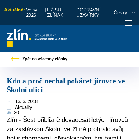
Aktuálně:
Volby
|
UŽ SU
|
DOPRAVNÍ
Česky
2026
ZLÍŇÁK!
UZAVÍRKY
y
Tiskové zprávy
Kdo a proč nechal pokácet jírovce ve Školní ulici
Zpět na všechny články
otřebuji vyřídit
Potřebuji zaplatit
Diskuzní fór
Kdo a proč nechal pokácet jírovce ve
Školní ulici
13. 3. 2018
Aktuality
30
Zlín - Šest přibližně devadesátiletých jírovců
za zastávkou Školní ve Zlíně prohrálo svůj
boj s chorobami, dřevokaznými houbami i