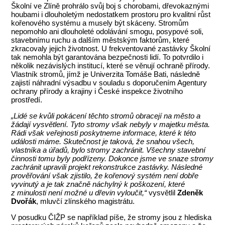
Školní ve Zlíně prohrálo svůj boj s chorobami, dřevokaznými
houbami i dlouholetým nedostatkem prostoru pro kvalitní růst
kořenového systému a musely být skáceny. Stromům
nepomohlo ani dlouholeté odolávání smogu, posypové soli,
stavebnímu ruchu a dalším městským faktorům, které
zkracovaly jejich životnost. U frekventované zastávky Školní
tak nemohla být garantována bezpečnosti lidí. To potvrdilo i
několik nezávislých institucí, které se věnují ochraně přírody.
Vlastník stromů, jímž je Univerzita Tomáše Bati, následně
zajistí náhradní výsadbu v souladu s doporučením Agentury
ochrany přírody a krajiny i České inspekce životního
prostředí.
„Lidé se kvůli pokácení těchto stromů obracejí na město a
žádají vysvětlení. Tyto stromy však nebyly v majetku města.
Rádi však veřejnosti poskytneme informace, které k této
události máme. Skutečnost je taková, že snahou všech,
vlastníka a úřadů, bylo stromy zachránit. Všechny stavební
činnosti tomu byly podřízeny. Dokonce jsme ve snaze stromy
zachránit upravili projekt rekonstrukce zastávky. Následné
prověřování však zjistilo, že kořenový systém není dobře
vyvinutý a je tak značně náchylný k poškození, které
z minulosti není možné u dřevin vyloučit,“
vysvětlil
Zdeněk
Dvořák
, mluvčí zlínského magistrátu.
V posudku ČIŽP se například píše, že stromy jsou z hlediska