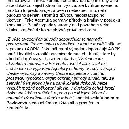
prostorových nároků kořenů zcela nevhodně omezeny a že
sice dokážou zajistit stromům výživu, ale kvůli omezenému
prostoru to představuje zároveň i nebezpečí možného
budoucího selhání stromů z důvodu nedostačujícího
ukotvení. Také Agentura ochrany přírody a krajiny v posudku
konstatuje, že ač vypadaly stromy nad povrchem velmi
vitálně, značné riziko se skrývá právě pod zemí.
„Z výše uvedených důvodů doporučujeme nahradit
posuzované jírovce novou výsadbou v témže místě,“
píše se
v posudku AOPK. Jako náhradní výsadbu doporučuje AOPK
použít kvalitní vzrostlé sazenice domácích druhů, které by
vhodně doplňovaly charakter lokality.
„Vzhledem ke
stavebním úpravám a frekventované lokalitě, a taktéž
s ohledem na vyjádření Agentury ochrany přírody a krajiny
České republiky a závěry České inspekce životního
prostředí, vyhodnotil orgán ochrany přírody situaci tak, že
setrvání 6 ks jírovců je na dané lokalitě rizikové, nelze
vyloučit možné poškození dřevin, v důsledku čehož hrozí
riziko statického selhání, a proto povolil jejich kácení s
náhradní výsadbou v daném místě,“
konstatovala
Vladimíra
Pavlovová
, vedoucí Odboru životního prostředí a
zemědělství.