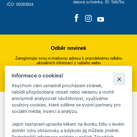
datová schránka: ID: 5ttb7bs
IČO: 00283924
Odběr novinek
Zaregistrujte svou e-mailovou adresu k pravidelnému odběru
aktuálních informací z našeho webu
Informace o cookies!
Přihlásit se k odběru
Abychom vám usnadnili procházení stránek,
nabídli přizpůsobený obsah nebo reklamu a mohli
anonymně analyzovat návštěvnost, využíváme
Aplikace Mobilní rozhlas
soubory cookies, které sdílíme se svými partnery pro
sociální média, inzerci a analýzu.
Chcete dostávat do svého mobilu či mailu upozornění na
blížící se nebezpečí, odstávky, poruchy a výpadky energií,
Jejich nastavení upravíte klikem na ikonku štítu v levém
ankety, pozvánky na kulturní a sportovní akce?
dolním rohu obrazovky a kdykoliv jej můžete změnit.
Více informací o aplikaci
Podrobnější informace najdete v našich Zásadách