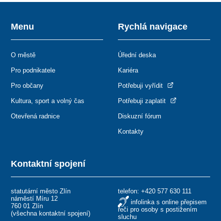
Menu
Rychlá navigace
O městě
Úřední deska
Pro podnikatele
Kariéra
Pro občany
Potřebuji vyřídit
Kultura, sport a volný čas
Potřebuji zaplatit
Otevřená radnice
Diskuzní fórum
Kontakty
Kontaktní spojení
statutární město Zlín
telefon:
+420 577 630 111
náměstí Míru 12
infolinka s online přepisem
760 01 Zlín
řeči pro osoby s postižením
(
všechna kontaktní spojení
)
sluchu