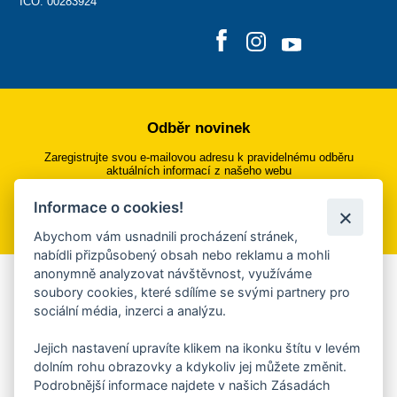
IČO: 00283924
Odběr novinek
Zaregistrujte svou e-mailovou adresu k pravidelnému odběru
aktuálních informací z našeho webu
Informace o cookies!
Přihlásit se k odběru
Abychom vám usnadnili procházení stránek,
nabídli přizpůsobený obsah nebo reklamu a mohli
anonymně analyzovat návštěvnost, využíváme
Aplikace Mobilní rozhlas
soubory cookies, které sdílíme se svými partnery pro
sociální média, inzerci a analýzu.
Chcete dostávat do svého mobilu či mailu upozornění na
blížící se nebezpečí, odstávky, poruchy a výpadky energií,
Jejich nastavení upravíte klikem na ikonku štítu v levém
ankety, pozvánky na kulturní a sportovní akce?
dolním rohu obrazovky a kdykoliv jej můžete změnit.
Více informací o aplikaci
Podrobnější informace najdete v našich Zásadách