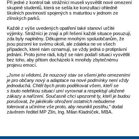
Při jedné z kontrol tak strážníci museli vysvětlit nové omezení
skupině studentů, která se sešla ke konzultaci ohledně
školních povinností spojených s maturitou v jednom ze
zlínských parků.
Každé z výše uvedených opatření také stanoví určité
výjimky. Strážníci je znají a při řešení každé situace posuzují,
zda byly naplněny. Děkujeme mnohým spoluobčanům, že
jsou pozorní ke svému okolí, ale zdaleka ne ve všech
případech, které nám oznamují, se vždy jedná o protiprávní
jednání. Proto jsme rádi, když se nám podaří situaci vysvětlit
bez toho, aby přitom docházelo k mnohdy zbytečnému
projevu emocí.
„Jsme si vědomi, že nouzový stav se všemi jeho omezeními
je pro občany nový a adaptace na nové podmínky není vždy
jednoduchá. Chtěl bych proto poděkovat všem, kteří se
s touto nelehkou situací umí vyrovnat a respektují uložené
zákazy a nařízení. Současně chci upozornit ty, kteří je budou
porušovat, že jakékoliv ohrožení ostatních nebudeme
tolerovat a učiníme vše proto, aby neunikli postihu,“
dodal
závěrem ředitel MP Zlín, Ing. Milan Kladníček, MBA.