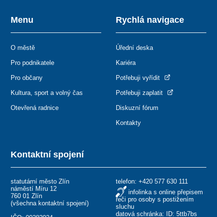
Menu
Rychlá navigace
O městě
Úřední deska
Pro podnikatele
Kariéra
Pro občany
Potřebuji vyřídit
Kultura, sport a volný čas
Potřebuji zaplatit
Otevřená radnice
Diskuzní fórum
Kontakty
Kontaktní spojení
statutární město Zlín
telefon:
+420 577 630 111
náměstí Míru 12
infolinka s online přepisem
760 01 Zlín
řeči pro osoby s postižením
(
všechna kontaktní spojení
)
sluchu
datová schránka: ID: 5ttb7bs