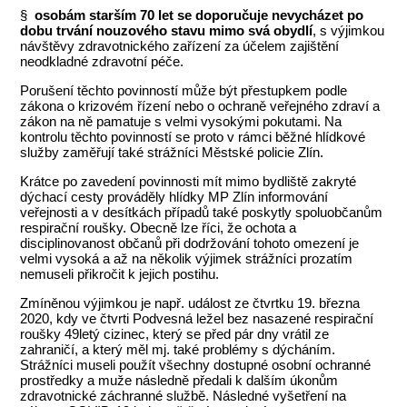
§
osobám starším 70 let se doporučuje nevycházet po
dobu trvání nouzového stavu mimo svá obydlí
, s výjimkou
návštěvy zdravotnického zařízení za účelem zajištění
neodkladné zdravotní péče.
Porušení těchto povinností může být přestupkem podle
zákona o krizovém řízení nebo o ochraně veřejného zdraví a
zákon na ně pamatuje s velmi vysokými pokutami. Na
kontrolu těchto povinností se proto v rámci běžné hlídkové
služby zaměřují také strážníci Městské policie Zlín.
Krátce po zavedení povinnosti mít mimo bydliště zakryté
dýchací cesty prováděly hlídky MP Zlín informování
veřejnosti a v desítkách případů také poskytly spoluobčanům
respirační roušky. Obecně lze říci, že ochota a
disciplinovanost občanů při dodržování tohoto omezení je
velmi vysoká a až na několik výjimek strážníci prozatím
nemuseli přikročit k jejich postihu.
Zmíněnou výjimkou je např. událost ze čtvrtku 19. března
2020, kdy ve čtvrti Podvesná ležel bez nasazené respirační
roušky 49letý cizinec, který se před pár dny vrátil ze
zahraničí, a který měl mj. také problémy s dýcháním.
Strážníci museli použít všechny dostupné osobní ochranné
prostředky a muže následně předali k dalším úkonům
zdravotnické záchranné službě. Následné vyšetření na