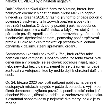
nákazu COVID-19 bylo naštěstí negativní.
Další případ se týkal 40leté ženy ze Vsetína, kterou bez
zakrytých dýchacích cest přistihla hlídka MP Zlín poprvé
v neděli 22. března 2020. Strážníci ji v tomto případě poučili o
povinnosti vyplývající z krizových opatření a poskytli jí
respirační ústenku. O dva dny později ji pak na obdobnou
skutečnost upozornila další hlídka, a když ji ve stejný den o
pár hodin později spatřil operátor kamerového systému opět
s odkrytými dýchacími cestami, pomyslný pohár trpělivosti
přetekl. Hlídka MP Zlín tentokrát její přestupkové jednání
oznámila k dalšímu řízení správnímu orgánu.
Samostatnou kapitolu pak tvoří kuřáci, kteří dráždí také
nemalou část veřejnosti. Upozorňujeme, že tento zákaz platí
generálně a v případě, že se člověk potřebuje najíst, napít
nebo nevydrží bez cigarety, neměl by se v žádném případě
zdržovat na veřejnosti, kde by mohlo dojít k ohrožení dalších
osob.
Od 24. března 2020 pak platí nařízení pobývat na veřejně
dostupných místech nejvýše v počtu dvou osob, s výjimkou
členů domácnosti, výkonu povolání, podnikatelské nebo jiné
obdobné činnosti, účasti na pohřbu, a zachovávat při kontaktu
s ostatními osobami odstup nejméně dva metry, pokud je to
možné.