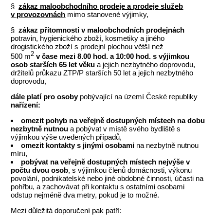
§
zákaz maloobchodního prodeje a prodeje služeb
v provozovnách
mimo stanovené výjimky,
§
zákaz přítomnosti v maloobchodních prodejnách
potravin, hygienického zboží, kosmetiky a jiného
drogistického zboží s prodejní plochou větší než
2
500 m
v čase mezi 8.00 hod. a 10:00 hod. s výjimkou
osob starších 65 let věku
a jejich nezbytného doprovodu,
držitelů průkazu ZTP/P starších 50 let a jejich nezbytného
doprovodu,
dále platí pro osoby
pobývající na území České republiky
nařízení:
omezit pohyb na veřejně dostupných místech na dobu
nezbytně nutnou
a pobývat v místě svého bydliště s
výjimkou výše uvedených případů,
omezit kontakty s jinými osobami
na nezbytně nutnou
míru,
pobývat na veřejně dostupných místech nejvýše v
počtu dvou osob
, s výjimkou členů domácnosti, výkonu
povolání, podnikatelské nebo jiné obdobné činnosti, účasti na
pohřbu, a zachovávat při kontaktu s ostatními osobami
odstup nejméně dva metry, pokud je to možné.
Mezi důležitá doporučení pak patří: