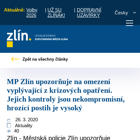
Aktuálně:
Volby
|
UŽ SU
|
DOPRAVNÍ
Česky
2026
ZLÍŇÁK!
UZAVÍRKY
 opatření. Jejich kontroly jsou nekompromisní, hrozící postih je vysoký
Zpět na všechny články
otřebuji vyřídit
Potřebuji zaplatit
Diskuzní fór
MP Zlín upozorňuje na omezení
vyplývající z krizových opatření.
Jejich kontroly jsou nekompromisní,
hrozící postih je vysoký
26. 3. 2020
Aktuality
40
Zlín - Městská policie Zlín upozorňuje