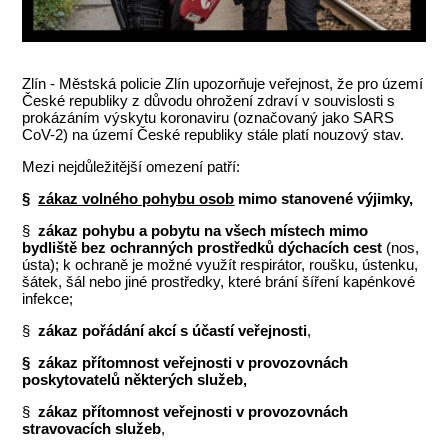
Zlín - Městská policie Zlín upozorňuje veřejnost, že pro území
České republiky z důvodu ohrožení zdraví v souvislosti s
prokázáním výskytu koronaviru (označovaný jako SARS
CoV-2) na území České republiky stále platí nouzový stav.
Mezi nejdůležitější omezení patří:
§
zákaz volného pohybu osob
mimo stanovené výjimky,
§
zákaz pohybu a pobytu na všech místech mimo
bydliště bez ochranných prostředků dýchacích cest
(nos,
ústa); k ochraně je možné využít respirátor, roušku, ústenku,
šátek, šál nebo jiné prostředky, které brání šíření kapénkové
infekce;
§
zákaz pořádání akcí s účastí veřejnosti
,
§
zákaz přítomnost veřejnosti v provozovnách
poskytovatelů některých služeb
,
§
zákaz přítomnost veřejnosti v provozovnách
stravovacích služeb
,