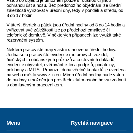
Vstup do objektů je umožněn pouze s rouškou či jinou
ochranou úst a nosu. Bez předchozího objednání lze úřední
záležitosti vyřizovat v úřední dny, tedy v pondělí a středu, od
8 do 17 hodin.
V úterý, čtvrtek a pátek jsou úřední hodiny od 8 do 14 hodin a
vyřizovat své záležitosti lze po předchozí emailové či
telefonické domluvě. V některých případech lze využít také
rezervační systém.
Některá pracoviště mají vlastní stanovené úřední hodiny.
Jedná se o pracoviště evidence motorových vozidel,
řidičských a občanských průkazů a cestovních dokladů,
evidence obyvatel, ověřování listin a podpisů, podatelny,
pokladny a MITS. Provozní doba včetně kontaktů je uvedena
na webu města www.zlin.eu. Mimo úřední hodiny bude vstup
do budovy umožněn jen prostřednictvím osobního vyzvednutí
s domluveným pracovníkem.
Menu
Rychlá navigace