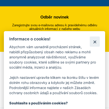
Odběr novinek
Zaregistrujte svou e-mailovou adresu k pravidelnému odběru
aktuálních informací z našeho webu
Informace o cookies!
Přihlásit se k odběru
Abychom vám usnadnili procházení stránek,
nabídli přizpůsobený obsah nebo reklamu a mohli
anonymně analyzovat návštěvnost, využíváme
Aplikace Mobilní rozhlas
soubory cookies, které sdílíme se svými partnery pro
sociální média, inzerci a analýzu.
Chcete dostávat do svého mobilu či mailu upozornění na
blížící se nebezpečí, odstávky, poruchy a výpadky energií,
Jejich nastavení upravíte klikem na ikonku štítu v levém
ankety, pozvánky na kulturní a sportovní akce?
dolním rohu obrazovky a kdykoliv jej můžete změnit.
Více informací o aplikaci
Podrobnější informace najdete v našich Zásadách
ochrany osobních údajů a používání souborů cookies.
Souhlasíte s používáním cookies?