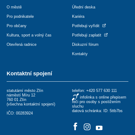
O městě
Úřední deska
Pro podnikatele
Kariéra
Pro občany
Potřebuji vyřídit
Kultura, sport a volný čas
Potřebuji zaplatit
Otevřená radnice
Diskuzní fórum
Kontakty
Kontaktní spojení
statutární město Zlín
telefon:
+420 577 630 111
náměstí Míru 12
infolinka s online přepisem
760 01 Zlín
řeči pro osoby s postižením
(
všechna kontaktní spojení
)
sluchu
datová schránka: ID: 5ttb7bs
IČO: 00283924