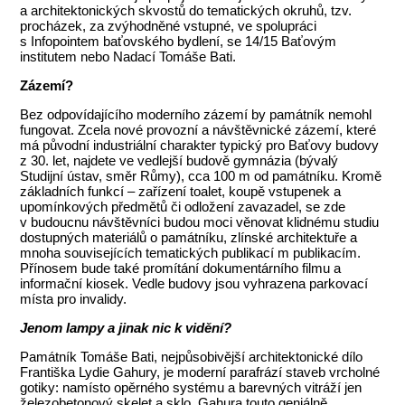
a architektonických skvostů do tematických okruhů, tzv.
procházek, za zvýhodněné vstupné, ve spolupráci
s Infopointem baťovského bydlení, se 14/15 Baťovým
institutem nebo Nadací Tomáše Bati.
Zázemí?
Bez odpovídajícího moderního zázemí by památník nemohl
fungovat. Zcela nové provozní a návštěvnické zázemí, které
má původní industriální charakter typický pro Baťovy budovy
z 30. let, najdete ve vedlejší budově gymnázia (bývalý
Studijní ústav, směr Růmy), cca 100 m od památníku. Kromě
základních funkcí – zařízení toalet, koupě vstupenek a
upomínkových předmětů či odložení zavazadel, se zde
v budoucnu návštěvníci budou moci věnovat klidnému studiu
dostupných materiálů o památníku, zlínské architektuře a
mnoha souvisejících tematických publikací m publikacím.
Přínosem bude také promítání dokumentárního filmu a
informační kiosek. Vedle budovy jsou vyhrazena parkovací
místa pro invalidy.
Jenom lampy a jinak nic k vidění?
Památník Tomáše Bati, nejpůsobivější architektonické dílo
Františka Lydie Gahury, je moderní parafrází staveb vrcholné
gotiky: namísto opěrného systému a barevných vitráží jen
železobetonový skelet a sklo. Gahura touto geniálně