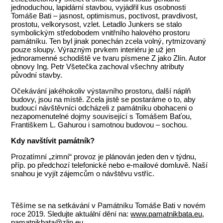
jednoduchou, lapidární stavbou, vyjádřil kus osobnosti
Tomáše Bati – jasnost, optimismus, poctivost, pravdivost,
prostotu, velkorysost, vzlet. Letadlo Junkers se stalo
symbolickým středobodem vnitřního halového prostoru
památníku. Ten byl jinak ponechán zcela volný, rytmizovaný
pouze sloupy. Výrazným prvkem interiéru je už jen
jednoramenné schodiště ve tvaru písmene Z jako Zlín. Autor
obnovy Ing. Petr Všetečka zachoval všechny atributy
původní stavby.
Očekávání jakéhokoliv výstavního prostoru, další náplň
budovy, jsou na místě. Zcela jistě se postaráme o to, aby
budoucí návštěvníci odcházeli z památníku obohaceni o
nezapomenutelné dojmy související s Tomášem Baťou,
Františkem L. Gahurou i samotnou budovou – sochou.
Kdy navštívit památník?
Prozatímní „zimní“ provoz je plánován jeden den v týdnu,
příp. po předchozí telefonické nebo e-mailové domluvě. Naší
snahou je vyjít zájemcům o návštěvu vstříc.
Těšíme se na setkávání v Památníku Tomáše Bati v novém
roce 2019. Sledujte aktuální dění na:
www.pamatnikbata.eu
,
pamatnikbata@zlin.eu
,