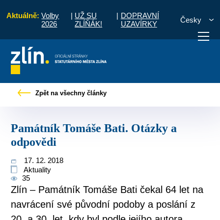
Aktuálně:
Volby
|
UŽ SU
|
DOPRAVNÍ
Česky
2026
ZLÍŇÁK!
UZAVÍRKY
 občany
Tiskové zprávy
Památník Tomáše Bati. Otázky a odpovědi
Zpět na všechny články
otřebuji vyřídit
Potřebuji zaplatit
Diskuzní fór
Památník Tomáše Bati. Otázky a
odpovědi
17. 12. 2018
Aktuality
35
Zlín – Památník Tomáše Bati čekal 64 let na
navrácení své původní podoby a poslání z
20. a 30. let, kdy byl podle jejího autora...