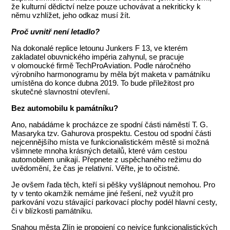
že kulturní dědictví nelze pouze uchovávat a nekriticky k
němu vzhlížet, jeho odkaz musí žít.
Proč uvnitř není letadlo?
Na dokonalé replice letounu Junkers F 13, ve kterém
zakladatel obuvnického impéria zahynul, se pracuje
v olomoucké firmě TechProAviation. Podle náročného
výrobního harmonogramu by měla být maketa v památníku
umístěna do konce dubna 2019. To bude příležitost pro
skutečné slavnostní otevření.
Bez automobilu k památníku?
Ano, nabádáme k procházce ze spodní části náměstí T. G.
Masaryka tzv. Gahurova prospektu. Cestou od spodní části
nejcennějšího místa ve funkcionalistickém městě si možná
všimnete mnoha krásných detailů, které vám cestou
automobilem unikají. Přepnete z uspěchaného režimu do
uvědomění, že čas je relativní. Věřte, je to očistné.
Je ovšem řada těch, kteří si pěšky vyšlápnout nemohou. Pro
ty v tento okamžik nemáme jiné řešení, než využít pro
parkování vozu stávající parkovací plochy podél hlavní cesty,
či v blízkosti památníku.
Snahou města Zlín je propojení co nejvíce funkcionalistických