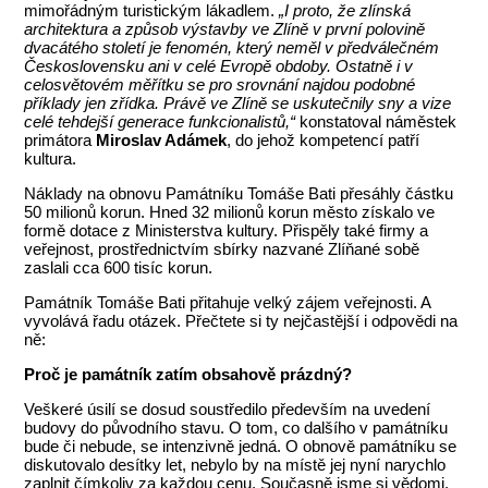
mimořádným turistickým lákadlem.
„I proto, že zlínská
architektura a způsob výstavby ve Zlíně v první polovině
dvacátého století je fenomén, který neměl v předválečném
Československu ani v celé Evropě obdoby. Ostatně i v
celosvětovém měřítku se pro srovnání najdou podobné
příklady jen zřídka. Právě ve Zlíně se uskutečnily sny a vize
celé tehdejší generace funkcionalistů,“
konstatoval náměstek
primátora
Miroslav Adámek
, do jehož kompetencí patří
kultura.
Náklady na obnovu Památníku Tomáše Bati přesáhly částku
50 milionů korun. Hned 32 milionů korun město získalo ve
formě dotace z Ministerstva kultury. Přispěly také firmy a
veřejnost, prostřednictvím sbírky nazvané Zlíňané sobě
zaslali cca 600 tisíc korun.
Památník Tomáše Bati přitahuje velký zájem veřejnosti. A
vyvolává řadu otázek. Přečtete si ty nejčastější i odpovědi na
ně:
Proč je památník zatím obsahově prázdný?
Veškeré úsilí se dosud soustředilo především na uvedení
budovy do původního stavu. O tom, co dalšího v památníku
bude či nebude, se intenzivně jedná. O obnově památníku se
diskutovalo desítky let, nebylo by na místě jej nyní narychlo
zaplnit čímkoliv za každou cenu. Současně jsme si vědomi,