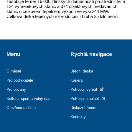
zásobuje téměř 16 000 zlínských domácností prostřednictvím
124 výměníkových stanic a 374 objektových předávacích
stanic o celkovém tepelném výkonu ve výši 244 MW.
Celková délka tepelných rozvodů činí zhruba 25 kilometrů.
Menu
Rychlá navigace
O městě
Úřední deska
Pro podnikatele
Kariéra
Pro občany
Potřebuji vyřídit
Kultura, sport a volný čas
Potřebuji zaplatit
Otevřená radnice
Diskuzní fórum
Kontakty