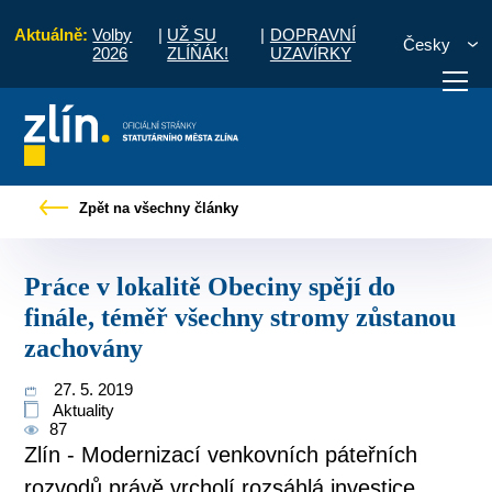
Aktuálně:
Volby
|
UŽ SU
|
DOPRAVNÍ
Česky
2026
ZLÍŇÁK!
UZAVÍRKY
alitě Obeciny spějí do finále, téměř všechny stromy zůstanou zachovány
Zpět na všechny články
otřebuji vyřídit
Potřebuji zaplatit
Diskuzní fór
Práce v lokalitě Obeciny spějí do
finále, téměř všechny stromy zůstanou
zachovány
27. 5. 2019
Aktuality
87
Zlín - Modernizací venkovních páteřních
rozvodů právě vrcholí rozsáhlá investice