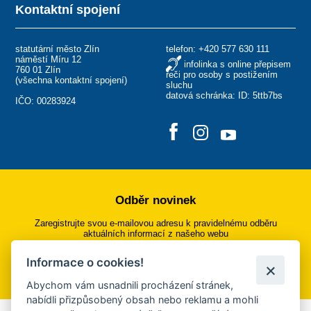
Kontaktní spojení
statutární město Zlín
telefon:
+420 577 630 111
náměstí Míru 12
infolinka s online přepisem
760 01 Zlín
řeči pro osoby s postižením
(
všechna kontaktní spojení
)
sluchu
datová schránka: ID: 5ttb7bs
IČO: 00283924
Odběr novinek
Zaregistrujte svou e-mailovou adresu k pravidelnému odběru
aktuálních informací z našeho webu
Informace o cookies!
Přihlásit se k odběru
Abychom vám usnadnili procházení stránek,
nabídli přizpůsobený obsah nebo reklamu a mohli