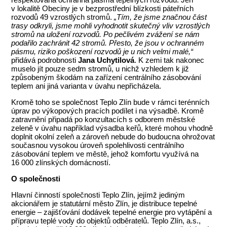
v lokalitě Obeciny je v bezprostřední blízkosti páteřních
rozvodů 49 vzrostlých stromů.
„Tím, že jsme značnou část
trasy odkryli, jsme mohli vyhodnotit skutečný vliv vzrostlých
stromů na uložení rozvodů. Po pečlivém zvážení se nám
podařilo zachránit 42 stromů. Přesto, že jsou v ochranném
pásmu, riziko poškození rozvodů je u nich velmi malé,“
přidává podrobnosti
Jana Uchytilová
. K zemi tak nakonec
muselo jít pouze sedm stromů, u nichž vzhledem k již
způsobeným škodám na zařízení centrálního zásobování
teplem ani jiná varianta v úvahu nepřicházela.
Kromě toho se společnost Teplo Zlín bude v rámci terénních
úprav po výkopových pracích podílet i na výsadbě. Kromě
zatravnění připadá po konzultacích s odborem městské
zeleně v úvahu například výsadba keřů, které mohou vhodně
doplnit okolní zeleň a zároveň nebude do budoucna ohrožovat
současnou vysokou úroveň spolehlivosti centrálního
zásobování teplem ve městě, jehož komfortu využívá na
16 000 zlínských domácností.
O společnosti
Hlavní činností společnosti Teplo Zlín, jejímž jediným
akcionářem je statutární město Zlín, je distribuce tepelné
energie – zajišťování dodávek tepelné energie pro vytápění a
přípravu teplé vody do objektů odběratelů. Teplo Zlín, a.s.,