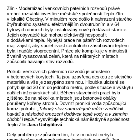
Zlín - Modernizací venkovních páteřních rozvodů právě
vrcholí rozsáhlá investice městské společnosti Teplo Zlín
v lokalitě Obeciny. V minulém roce došlo k nahrazení starého
čtyřtrubního systému efektivnějším dvoutrubním a v 64
bytových domech byly instalovány nové předávací stanice.
Jejich obyvatelé tak mohou efektivněji hospodařit
s dodávkami tepla. Nynější práce na páteřních rozvodech
mají zajistit, aby spolehlivost centrálního zásobování teplem
byla i nadále stoprocentní. Práce ale komplikuje v minulosti
živelně vysazovaná zeleň, která na některých místech
způsobila havarijní stav rozvodů.
Potrubí venkovních páteřních rozvodů je umístěno
v betonových korytech. Ta jsou uzavřena deskou ze stejného
materiálu a vše je zasypáno zeminou. Hloubka uložení se
pohybuje od 30 cm do jednoho metru, podle situace a výskytu
dalších inženýrských sítí. Během stavebních prací bylo
zjištěno, že na několika místech jsou betonové obálky
porušeny kořeny stromů. Dovnitř proniká voda způsobující
korozi potrubí.
„Takový stav samozřejmě může zapříčinit
havárii a následné omezení dodávek teplé vody a v zimním
období i tepla,“
vysvětluje technická náměstkyně společnosti
Teplo Zlín
Jana Uchytilová
.
Celý problém je způsoben tím, že v minulosti nebyla
respektována ochranná pásma tepelných rozvodů. Jen