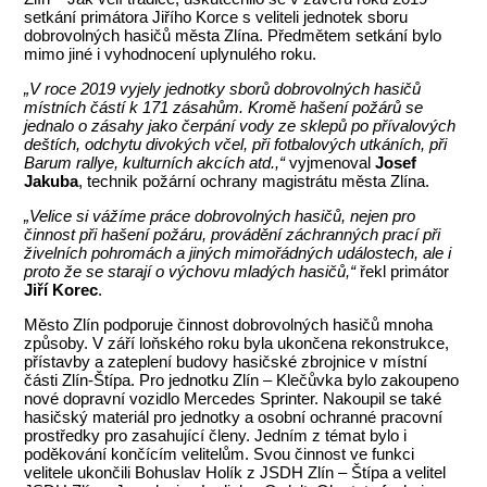
setkání primátora Jiřího Korce s veliteli jednotek sboru
dobrovolných hasičů města Zlína. Předmětem setkání bylo
mimo jiné i vyhodnocení uplynulého roku.
„V roce 2019 vyjely jednotky sborů dobrovolných hasičů
místních částí k 171 zásahům. Kromě hašení požárů se
jednalo o zásahy jako čerpání vody ze sklepů po přívalových
deštích, odchytu divokých včel, při fotbalových utkáních, při
Barum rallye, kulturních akcích atd.,“
vyjmenoval
Josef
Jakuba
, technik požární ochrany magistrátu města Zlína.
„Velice si vážíme práce dobrovolných hasičů, nejen pro
činnost při hašení požáru, provádění záchranných prací při
živelních pohromách a jiných mimořádných událostech, ale i
proto že se starají o výchovu mladých hasičů,“
řekl primátor
Jiří Korec
.
Město Zlín podporuje činnost dobrovolných hasičů mnoha
způsoby. V září loňského roku byla ukončena rekonstrukce,
přístavby a zateplení budovy hasičské zbrojnice v místní
části Zlín-Štípa. Pro jednotku Zlín – Klečůvka bylo zakoupeno
nové dopravní vozidlo Mercedes Sprinter. Nakoupil se také
hasičský materiál pro jednotky a osobní ochranné pracovní
prostředky pro zasahující členy. Jedním z témat bylo i
poděkování končícím velitelům. Svou činnost ve funkci
velitele ukončili Bohuslav Holík z JSDH Zlín – Štípa a velitel