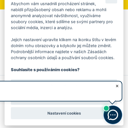
Abychom vám usnadnili procházení stránek,
nabídli přizpůsobený obsah nebo reklamu a mohli
anonymně analyzovat návštěvnost, využíváme
Aplikace Mobilní rozhlas
soubory cookies, které sdílíme se svými partnery pro
sociální média, inzerci a analýzu.
Chcete dostávat do svého mobilu či mailu upozornění na
blížící se nebezpečí, odstávky, poruchy a výpadky energií,
Jejich nastavení upravíte klikem na ikonku štítu v levém
ankety, pozvánky na kulturní a sportovní akce?
dolním rohu obrazovky a kdykoliv jej můžete změnit.
Více informací o aplikaci
Podrobnější informace najdete v našich Zásadách
ochrany osobních údajů a používání souborů cookies.
Souhlasíte s používáním cookies?
© 2026 Magistrát města Zlína
Prohlášení o používání cookies
Ano, souhlasím
všechna práva vyhrazena
Ochrana osobních údajů
Prohlášení o přístupnosti
Podněty k webovým stránkám
Kontakt:
webmaster@zlin.eu
Nesouhlasím
Nastavení cookies