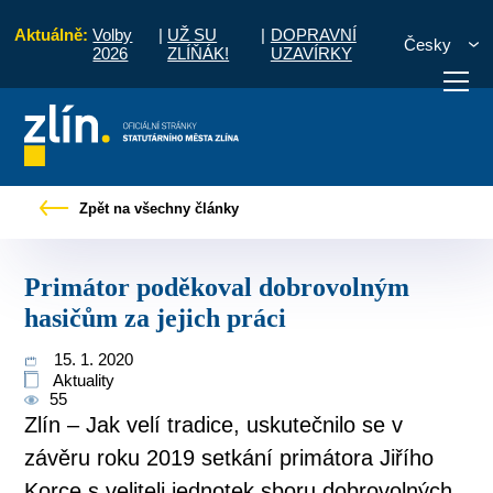
Aktuálně:
Volby
|
UŽ SU
|
DOPRAVNÍ
Česky
2026
ZLÍŇÁK!
UZAVÍRKY
skové zprávy
Primátor poděkoval dobrovolným hasičům za jejich práci
Zpět na všechny články
otřebuji vyřídit
Potřebuji zaplatit
Diskuzní fór
Primátor poděkoval dobrovolným
hasičům za jejich práci
15. 1. 2020
Aktuality
55
Zlín – Jak velí tradice, uskutečnilo se v
závěru roku 2019 setkání primátora Jiřího
Korce s veliteli jednotek sboru dobrovolných