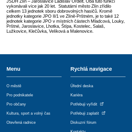
JSDH Zlín – Jaroslavice Ladislav Ordelt. Oba tuto funkci
vykonávali více jak 20 let. Statutární město Zlín zřídilo
celkem 13 jednotek sboru dobrovolných hasičů. Kromě
jednotky kategorie JPO II/1 ve Zlíně-Prštném, je to také 12
jednotek kategorie JPO v místních částech Mladcová, Louky,
Prštné, Jaroslavice, Lhotka, Štípa, Kostelec, Salaš,
Lužkovice, Klečůvka, Velíková a Malenovice.
Menu
Rychlá navigace
O městě
Úřední deska
Pro podnikatele
Kariéra
Pro občany
Potřebuji vyřídit
Kultura, sport a volný čas
Potřebuji zaplatit
Otevřená radnice
Diskuzní fórum
Kontakty