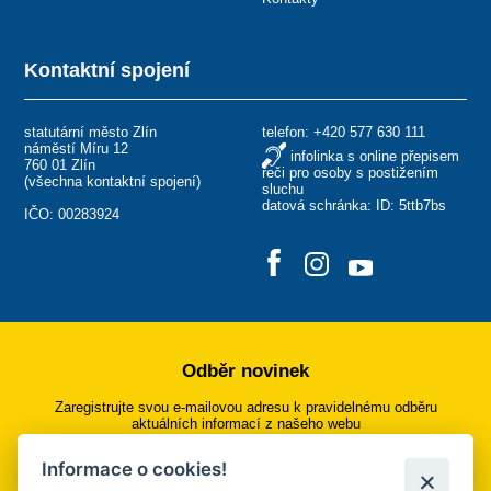
Kontaktní spojení
statutární město Zlín
telefon:
+420 577 630 111
náměstí Míru 12
infolinka s online přepisem
760 01 Zlín
řeči pro osoby s postižením
(
všechna kontaktní spojení
)
sluchu
datová schránka: ID: 5ttb7bs
IČO: 00283924
Odběr novinek
Zaregistrujte svou e-mailovou adresu k pravidelnému odběru
aktuálních informací z našeho webu
Informace o cookies!
Přihlásit se k odběru