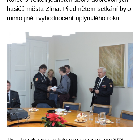
hasičů města Zlína. Předmětem setkání bylo
mimo jiné i vyhodnocení uplynulého roku.
Zlín – Jak velí tradice, uskutečnilo se v závěru roku 2019