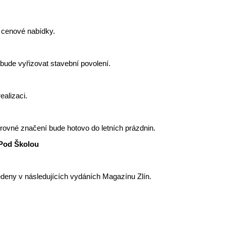
 cenové nabídky.
bude vyřizovat stavební povolení.
ealizaci.
ovné značení bude hotovo do letních prázdnin.
 Pod Školou
vedeny v následujících vydáních Magazínu Zlín.