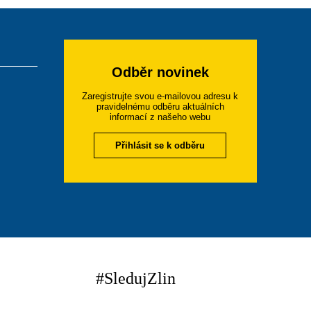
Odběr novinek
Zaregistrujte svou e-mailovou adresu k
pravidelnému odběru aktuálních
informací z našeho webu
Přihlásit se k odběru
#SledujZlin