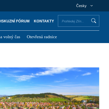
Česky
DISKUZNÍ FÓRUM
KONTAKTY
 a volný čas
Otevřená radnice
otřebuji vyřídit
Potřebuji zaplatit