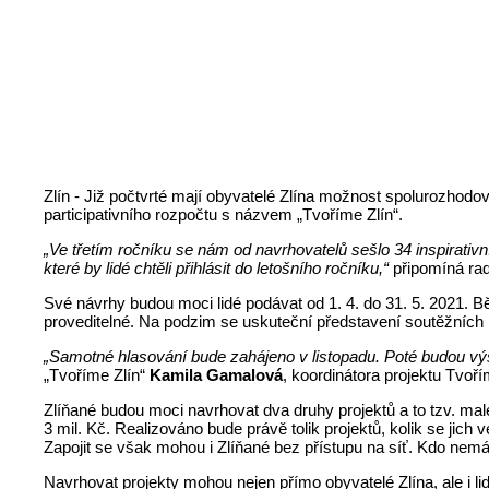
Zlín - Již počtvrté mají obyvatelé Zlína možnost spolurozhodova
participativního rozpočtu s názvem „Tvoříme Zlín“.
„Ve třetím ročníku se nám od navrhovatelů sešlo 34 inspirativn
které by lidé chtěli přihlásit do letošního ročníku,“
připomíná ra
Své návrhy budou moci lidé podávat od 1. 4. do 31. 5. 2021. 
proveditelné. Na podzim se uskuteční představení soutěžních
„Samotné hlasování bude zahájeno v listopadu. Poté budou výsl
„Tvoříme Zlín“
Kamila Gamalová
, koordinátora projektu Tvoří
Zlíňané budou moci navrhovat dva druhy projektů a to tzv. malé 
3 mil. Kč. Realizováno bude právě tolik projektů, kolik se jic
Zapojit se však mohou i Zlíňané bez přístupu na síť. Kdo nem
Navrhovat projekty mohou nejen přímo obyvatelé Zlína, ale i lidé,