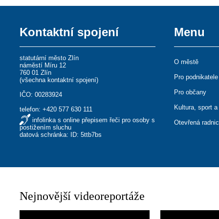
Kontaktní spojení
Menu
statutární město Zlín
O městě
náměstí Míru 12
760 01 Zlín
Pro podnikatele
(
všechna kontaktní spojení
)
Pro občany
IČO: 00283924
Kultura, sport a
telefon:
+420 577 630 111
infolinka s online přepisem řeči pro osoby s
Otevřená radni
postižením sluchu
datová schránka: ID: 5ttb7bs
Nejnovější videoreportáže