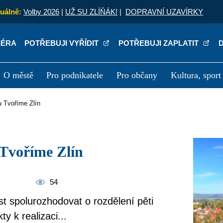
uálně:
Volby 2026
|
UŽ SU ZLÍŇÁK!
|
DOPRAVNÍ UZAVÍRKY
IÉRA
POTŘEBUJI VYŘÍDIT
POTŘEBUJI ZAPLATIT
O městě
Pro podnikatele
Pro občany
Kultura, sport
a
Kariéra
P
tu Tvoříme Zlín
u Tvoříme Zlín
54
st spolurozhodovat o rozdělení pěti
y k realizaci...