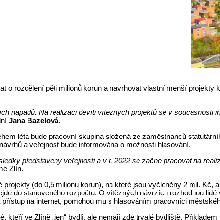
t o rozdělení pěti milionů korun a navrhovat vlastní menší projekty k 
ích nápadů. Na realizaci devíti vítězných projektů se v současnosti i
dní
Jana Bazelová
.
Během léta bude pracovní skupina složená ze zaměstnanců statutárníh
 návrhů a veřejnost bude informována o možnosti hlasování.
edky představeny veřejnosti a v r. 2022 se začne pracovat na realiz
me Zlín.
projekty (do 0,5 milionu korun), na které jsou vyčleněny 2 mil. Kč, a
h vejde do stanoveného rozpočtu. O vítězných návrzích rozhodnou lidé 
á přístup na internet, pomohou mu s hlasováním pracovníci městského
 kteří ve Zlíně „jen“ bydlí, ale nemají zde trvalé bydliště. Příkladem j