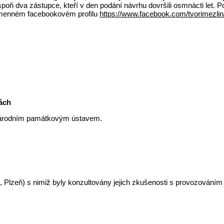
spoň dva zástupce, kteří v den podání návrhu dovršili osmnácti let. P
jmenném facebookovém profilu
https://www.facebook.com/tvorimezlin
kách
s Národním památkovým ústavem.
uc, Plzeň) s nimiž byly konzultovány jejich zkušenosti s provozován