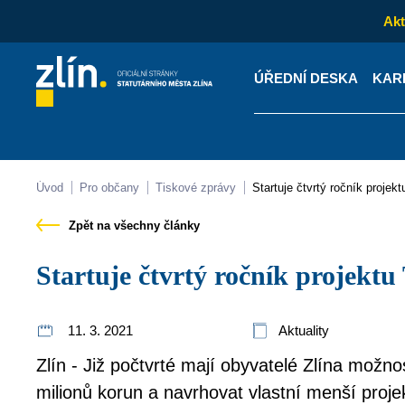
Akt
ÚŘEDNÍ DESKA
KAR
Kontakty
Úřední desk
Úvod
Pro občany
Tiskové zprávy
Startuje čtvrtý ročník projek
Zpět na všechny články
Startuje čtvrtý ročník projekt
11. 3. 2021
Aktuality
Zlín - Již počtvrté mají obyvatelé Zlína možno
milionů korun a navrhovat vlastní menší projekt