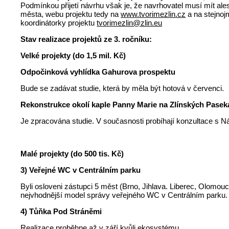
Podmínkou přijetí návrhu však je, že navrhovatel musí mít ale
města, webu projektu tedy na
www.tvorimezlin.cz
a na stejno
koordinátorky projektu
tvorimezlin@zlin.eu
Stav realizace projektů ze 3. ročníku:
Velké projekty (do 1,5 mil. Kč)
Odpočinková vyhlídka Gahurova prospektu
Bude se zadávat studie, která by měla být hotová v červenci.
Rekonstrukce okolí kaple Panny Marie na Zlínských Pase
Je zpracována studie. V současnosti probíhají konzultace 
Malé projekty (do 500 tis. Kč)
3) Veřejné WC v Centrálním parku
Byli osloveni zástupci 5 měst (Brno, Jihlava. Liberec, Olomo
nejvhodnější model správy veřejného WC v Centrálním parku.
4) Tůňka Pod Stráněmi
Realizace proběhne až v září kvůli ekosystému.