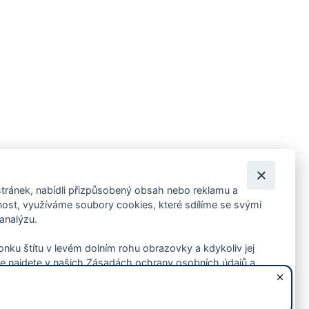
tránek, nabídli přizpůsobený obsah nebo reklamu a
 ankety, pozvánky na kulturní a sportovní akce?
st, využíváme soubory cookies, které sdílíme se svými
 analýzu.
konku štítu v levém dolním rohu obrazovky a kdykoliv jej
e najdete v našich Zásadách ochrany osobních údajů a