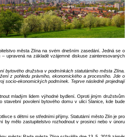
tupitelstvo města Zlína na svém dnešním zasedání. Jedná se o
ntu – upravená na základě vzájemné diskuse zainteresovaných
ní bytového družstva v podmínkách statutárního města Zlína.
ložení z pohledu právního, ekonomického a procesního. Jde o
ývoj socio-ekonomických podmínek. Teprve následně projednají
kytnout mladým lidem výhodné bydlení. Oproti jiným družstvům
 stavební povolení bytového domu v ulici Slanice, kde bude
livce s dětmi se středními příjmy. Statutární město Zlín je pro
 by mělo zastupitelstvo rozhodnout v prosinci nebo v únoru
gány města: Rada města Zlína schválila dne 13. 5. 2019 záměr