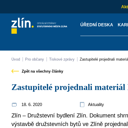
Akt
ÚŘEDNÍ DESKA
KAR
Kontakty
Úřední desk
Úvod
Pro občany
Tiskové zprávy
Zastupitelé projednali materi
Zpět na všechny články
Zastupitelé projednali materiá
18. 6. 2020
Aktuality
Zlín – Družstevní bydlení Zlín. Dokument shr
výstavbě družstevních bytů ve Zlíně projednal