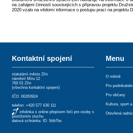
na zahájení činností souvisejících s přípravou projektu Družst
2020 vzalo na vědomí informace o postupu prací na projektu Dr
Kontaktní spojení
Menu
statutární město Zlín
O městě
náměstí Míru 12
760 01 Zlín
Pro podnikatele
(
všechna kontaktní spojení
)
Pro občany
IČO: 00283924
Kultura, sport a
telefon:
+420 577 630 111
infolinka s online přepisem řeči pro osoby s
Otevřená radni
postižením sluchu
datová schránka: ID: 5ttb7bs