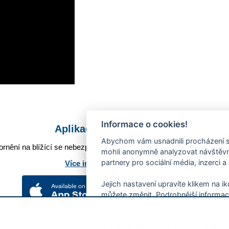
Informace o cookies!
Aplikace Mobilní rozhlas
Abychom vám usnadnili procházení s
rnění na blížící se nebezpečí, odstávky, poruchy a výpadky energií,
mohli anonymně analyzovat návštěvno
partnery pro sociální média, inzerci a
Více informací o aplikaci
Jejich nastavení upravíte klikem na i
můžete změnit. Podrobnější informac
používání souborů cookies.
Souhlasíte s používáním cookies?