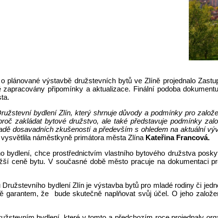
e o plánované výstavbě družstevních bytů ve Zlíně projednalo Zas
pně zapracovány připomínky a aktualizace. Finální podoba dokume
ta.
užstevní bydlení Zlín, který shrnuje důvody a podmínky pro založe
 proč zakládat bytové družstvo, ale také představuje podmínky za
ákladě dosavadních zkušeností a především s ohledem na aktuální v
“
vysvětlila náměstkyně primátora města Zlína
Kateřina Francová.
ního bydlení, chce prostřednictvím vlastního bytového družstva pos
ižší ceně bytu. V současné době město pracuje na dokumentaci pro
 Družstevního bydlení Zlín je výstavba bytů pro mladé rodiny či jednot
 garantem, že bude skutečně naplňovat svůj účel. O jeho založení
užstevním bydlení, které v tomto a předchozím roce projednaly or