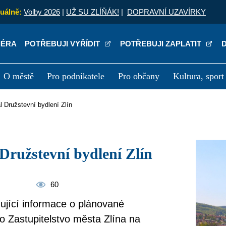
uálně:
Volby 2026
|
UŽ SU ZLÍŇÁK!
|
DOPRAVNÍ UZAVÍRKY
IÉRA
POTŘEBUJI VYŘÍDIT
POTŘEBUJI ZAPLATIT
O městě
Pro podnikatele
Pro občany
Kultura, sport
a
Kariéra
P
ál Družstevní bydlení Zlín
l Družstevní bydlení Zlín
60
nující informace o plánované
o Zastupitelstvo města Zlína na