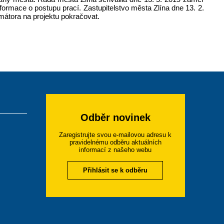
nformace o postupu prací. Zastupitelstvo města Zlína dne 13. 2.
mátora na projektu pokračovat.
Odběr novinek
Zaregistrujte svou e-mailovou adresu k
pravidelnému odběru aktuálních
informací z našeho webu
Přihlásit se k odběru