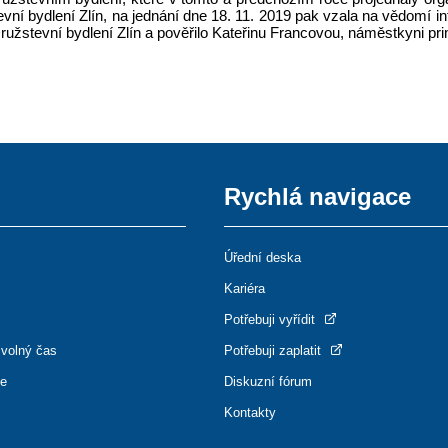
evní bydlení Zlín, na jednání dne 18. 11. 2019 pak vzala na vědomí i
užstevní bydlení Zlín a pověřilo Kateřinu Francovou, náměstkyni pri
Rychlá navigace
Úřední deska
Kariéra
Potřebuji vyřídit
 volný čas
Potřebuji zaplatit
ce
Diskuzní fórum
Kontakty