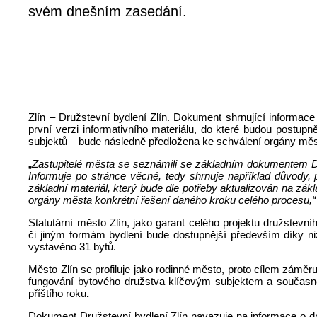
svém dnešním zasedání.
Zlín – Družstevní bydlení Zlín. Dokument shrnující informac
první verzi informativního materiálu, do které budou postu
subjektů – bude následně předložena ke schválení orgány měs
„
Zastupitelé města se seznámili se základním dokumentem Dr
Informuje po stránce věcné, tedy shrnuje například důvody,
základní materiál, který bude dle potřeby aktualizován na z
orgány města konkrétní řešení daného kroku celého procesu,
Statutární město Zlín, jako garant celého projektu družstev
či jiným formám bydlení bude dostupnější především díky n
vystavěno 31 bytů.
Město Zlín se profiluje jako rodinné město, proto cílem záměru
fungování bytového družstva klíčovým subjektem a současně
příštího roku
.
Dokument Družstevní bydlení Zlín navazuje na informace o dr