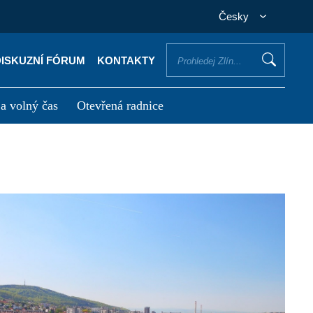
Česky
DISKUZNÍ FÓRUM
KONTAKTY
 a volný čas
Otevřená radnice
otřebuji vyřídit
Potřebuji zaplatit