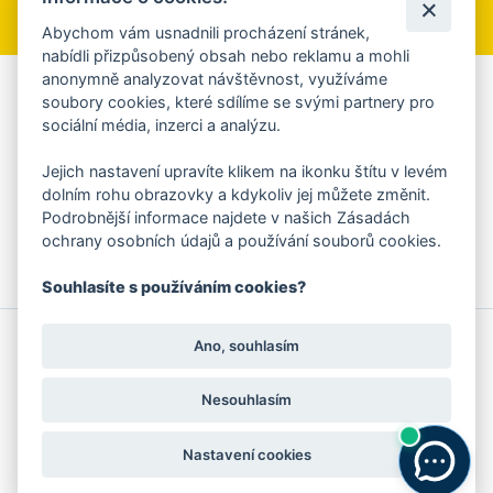
Abychom vám usnadnili procházení stránek,
nabídli přizpůsobený obsah nebo reklamu a mohli
anonymně analyzovat návštěvnost, využíváme
Aplikace Mobilní rozhlas
soubory cookies, které sdílíme se svými partnery pro
sociální média, inzerci a analýzu.
Chcete dostávat do svého mobilu či mailu upozornění na
blížící se nebezpečí, odstávky, poruchy a výpadky energií,
Jejich nastavení upravíte klikem na ikonku štítu v levém
ankety, pozvánky na kulturní a sportovní akce?
dolním rohu obrazovky a kdykoliv jej můžete změnit.
Více informací o aplikaci
Podrobnější informace najdete v našich Zásadách
ochrany osobních údajů a používání souborů cookies.
Souhlasíte s používáním cookies?
© 2026 Magistrát města Zlína
Prohlášení o používání cookies
Ano, souhlasím
všechna práva vyhrazena
Ochrana osobních údajů
Prohlášení o přístupnosti
Podněty k webovým stránkám
Kontakt:
webmaster@zlin.eu
Nesouhlasím
Nastavení cookies