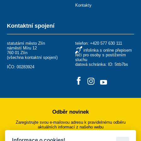
Kontakty
Kontaktní spojení
statutární město Zlín
telefon:
+420 577 630 111
náměstí Míru 12
infolinka s online přepisem
760 01 Zlín
řeči pro osoby s postižením
(
všechna kontaktní spojení
)
sluchu
datová schránka: ID: 5ttb7bs
IČO: 00283924
Odběr novinek
Zaregistrujte svou e-mailovou adresu k pravidelnému odběru
aktuálních informací z našeho webu
Informace o cookies!
Přihlásit se k odběru