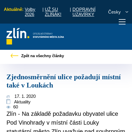
Aktuálně:
Volby
|
UŽ SU
|
DOPRAVNÍ
Česky
2026
ZLÍŇÁK!
UZAVÍRKY
Tiskové zprávy
Zjednosměrnění ulice požadují místní také v Loukách
Zpět na všechny články
otřebuji vyřídit
Potřebuji zaplatit
Diskuzní fór
Zjednosměrnění ulice požadují místní
také v Loukách
17. 1. 2020
Aktuality
60
Zlín - Na základě požadavku obyvatel ulice
Pod Vinohrady v místní části Louky
statutární město Zlín uvažuje nad souhrnným