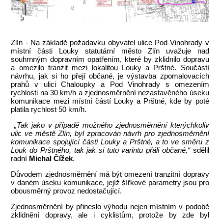
Zlín - Na základě požadavku obyvatel ulice Pod Vinohrady v
místní části Louky statutární město Zlín uvažuje nad
souhrnným dopravním opatřením, které by zklidnilo dopravu
a omezilo tranzit mezi lokalitou Louky a Prštné. Součástí
návrhu, jak si ho přejí občané, je výstavba zpomalovacích
prahů v ulici Chaloupky a Pod Vinohrady s omezením
rychlosti na 30 km/h a zjednosměrnění nezastavěného úseku
komunikace mezi místní částí Louky a Prštné, kde by poté
platila rychlost 50 km/h.
„Tak jako v případě možného zjednosměrnění kterýchkoliv
ulic ve městě Zlín, byl zpracován návrh pro zjednosměrnění
komunikace spojující části Louky a Prštné, a to ve směru z
Louk do Prštného, tak jak si tuto varintu přáli občané,“
sdělil
radní
Michal Čížek
.
Důvodem zjednosměrnění má být omezení tranzitní dopravy
v daném úseku komunikace, jejíž šířkové parametry jsou pro
obousměrný provoz nedostačující.
Zjednosměrnění by přineslo výhodu nejen místním v podobě
zklidnění dopravy, ale i cyklistům, protože by zde byl