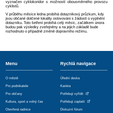
vyznačen cyklokoridor s možností obousměrného provozu
cyklistů.
V průběhu měsíce ledna probíhá dotazníkový průzkum, kdy
jsou občané dotčené lokality oslovováni s žádostí o vyplnění
dotazníku. Toto šetření probíhá celý měsíc, začátkem února
budou pak výsledky zveřejněny a na jejich základě bude
rozhodnuto o případně změně dopravního režimu.
Menu
Rychlá navigace
O městě
Úřední deska
Pro podnikatele
Kariéra
Pro občany
Potřebuji vyřídit
Kultura, sport a volný čas
Potřebuji zaplatit
Otevřená radnice
Diskuzní fórum