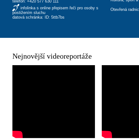
telefon:
+420 577 630 111
infolinka s online přepisem řeči pro osoby s
Otevřená radni
postižením sluchu
datová schránka: ID: 5ttb7bs
Nejnovější videoreportáže