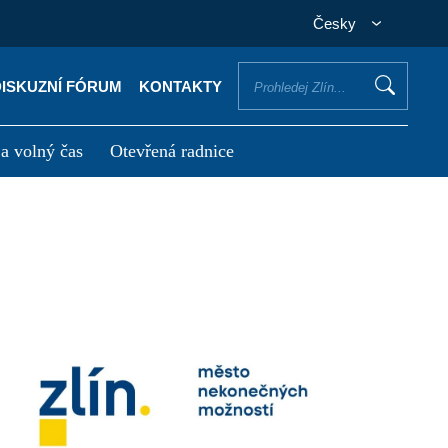
Česky
DISKUZNÍ FÓRUM
KONTAKTY
 a volný čas
Otevřená radnice
otřebuji vyřídit
Potřebuji zaplatit