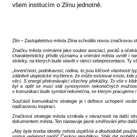
všem institucím o Zlínu jednotně.
Zlín – Zastupitelstvo města Zlína schválilo novou značkovou s
Značku města vnímáme jako soubor asociací, pocitů a očekáván
charakteristický příslib významu a vnímání města uvnitř i na
stránky, na kterých bude stavět v rámci sebeprezentace. Ty vša
„Invenčnost, podnikavost, rodina, to jsou klíčové vlastnosti
zdánlivě utopistické myšlence, že může existovat místo, kde 
věcí. S energií překonávající všechny překážky. To vše v klid
byl a opět se musí stát synonymem nekonečných možností 
v komunikaci bude symbol nekonečna, se kterým pracujeme i v
Součástí komunikační strategie je i definice uchopení oso
nadčasovou inspirací.
Značková strategie města vznikala v návaznosti na další st
dokumentem města. Ten nastavuje jasné směřování jeho dalšíh
„Aby byla tvorba identity města úspěšná a dlouhodobě použitel
vnímá veřejnost napříč Českou republikou. Sběr dat proběhl 