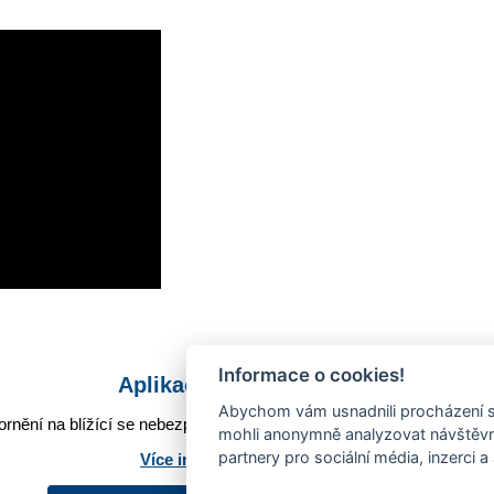
Informace o cookies!
Aplikace Mobilní rozhlas
Abychom vám usnadnili procházení s
rnění na blížící se nebezpečí, odstávky, poruchy a výpadky energií,
mohli anonymně analyzovat návštěvno
partnery pro sociální média, inzerci a
Více informací o aplikaci