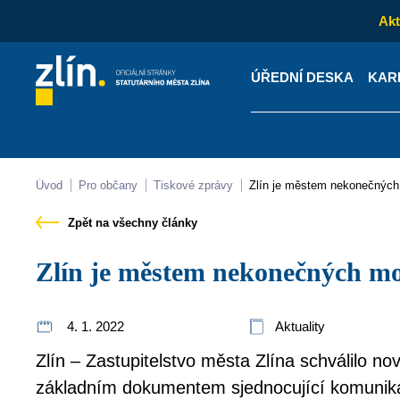
Akt
ÚŘEDNÍ DESKA
KAR
Kontakty
Úřední desk
Úvod
Pro občany
Tiskové zprávy
Zlín je městem nekonečnýc
Zpět na všechny články
Zlín je městem nekonečných m
4. 1. 2022
Aktuality
Zlín – Zastupitelstvo města Zlína schválilo no
základním dokumentem sjednocující komunika