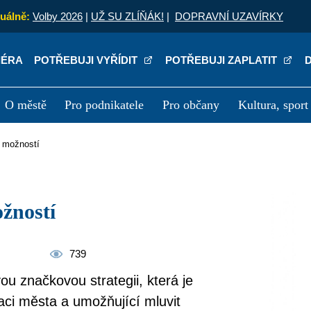
uálně:
Volby 2026
|
UŽ SU ZLÍŇÁK!
|
DOPRAVNÍ UZAVÍRKY
IÉRA
POTŘEBUJI VYŘÍDIT
POTŘEBUJI ZAPLATIT
O městě
Pro podnikatele
Pro občany
Kultura, sport
a
Kariéra
P
h možností
ožností
739
vou značkovou strategii, která je
ci města a umožňující mluvit