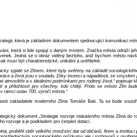
trategii, která je základním dokumentem sjednocující komunikaci měs
í, která si lidé spojují s daným místem. Značka města odráží jeho c
venek. Jedná se o obraz viděný beztoho, aniž bychom město navštív
k musí být charakteristické, unikátní a uvěřitelné.
 typicky spjaté se Zlínem, které byly ověřeny na základě sociologic
práce a život jsou v souladu. Díky invenci a nápaditosti, se smyslem
né atmosféře a s ideálními podmínkami pro rodinný život,“
popisuje kl
a příležitostí pro všechny, kdo chtějí. Proto se město Zlín bu
 rámci oslav 700. výročí města.“
bnosti zakladatele moderního Zlína Tomáše Bati. Ta se bude soust
rategický dokument „Strategie rozvoje statutárního města Zlína do
o rozvoje a je podkladem pro čerpání dotací.
ná, proběhl sběr velkého množství dat od občanů, firem a institucí p
prostřednictvím sociologického průzkumu ale i rozhovorů s osobnost