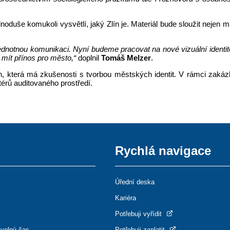
duše komukoli vysvětlí, jaký Zlín je. Materiál bude sloužit nejen ma
jednotnou komunikaci. Nyní budeme pracovat na nové vizuální ident
 mít přínos pro město,“
doplnil
Tomáš Melzer
.
n, která má zkušenosti s tvorbou městských identit. V rámci zakáz
térů auditovaného prostředí.
Rychlá navigace
Úřední deska
Kariéra
Potřebuji vyřídit
 volný čas
Potřebuji zaplatit