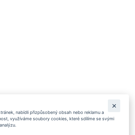
tránek, nabídli přizpůsobený obsah nebo reklamu a
 ankety, pozvánky na kulturní a sportovní akce?
st, využíváme soubory cookies, které sdílíme se svými
 analýzu.