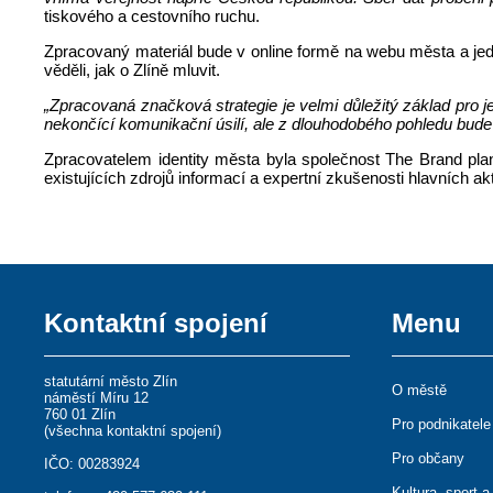
tiskového a cestovního ruchu.
Zpracovaný materiál bude v online formě na webu města a jedno
věděli, jak o Zlíně mluvit.
„Zpracovaná značková strategie je velmi důležitý základ pro 
nekončící komunikační úsilí, ale z dlouhodobého pohledu bude
Zpracovatelem identity města byla společnost The Brand pla
existujících zdrojů informací a expertní zkušenosti hlavních ak
Kontaktní spojení
Menu
statutární město Zlín
O městě
náměstí Míru 12
760 01 Zlín
Pro podnikatele
(
všechna kontaktní spojení
)
Pro občany
IČO: 00283924
Kultura, sport a