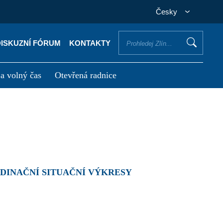
Česky
DISKUZNÍ FÓRUM
KONTAKTY
 a volný čas
Otevřená radnice
otřebuji vyřídit
Potřebuji zaplatit
RDINAČNÍ SITUAČNÍ VÝKRESY