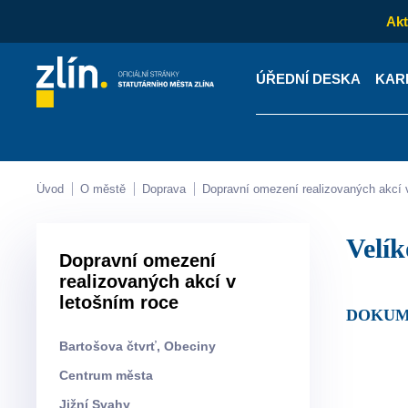
Akt
ÚŘEDNÍ DESKA
KAR
Kontakty
Úřední desk
Úvod
O městě
Doprava
Dopravní omezení realizovaných akcí 
Velí
Dopravní omezení
realizovaných akcí v
letošním roce
DOKU
Bartošova čtvrť, Obeciny
Centrum města
Jižní Svahy