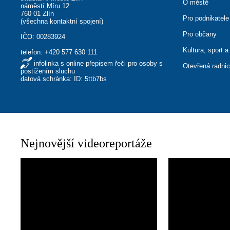
O městě
náměstí Míru 12
760 01 Zlín
Pro podnikatele
(
všechna kontaktní spojení
)
Pro občany
IČO: 00283924
Kultura, sport a
telefon:
+420 577 630 111
infolinka s online přepisem řeči pro osoby s
Otevřená radni
postižením sluchu
datová schránka: ID: 5ttb7bs
Nejnovější videoreportáže