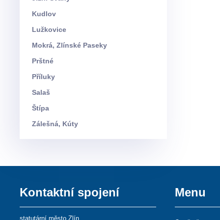
Kudlov
Lužkovice
Mokrá, Zlínské Paseky
Prštné
Příluky
Salaš
Štípa
Zálešná, Kúty
Kontaktní spojení
Menu
statutární město Zlín