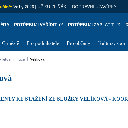
uálně:
Volby 2026
|
UŽ SU ZLÍŇÁK!
|
DOPRAVNÍ UZAVÍRKY
IÉRA
POTŘEBUJI VYŘÍDIT
POTŘEBUJI ZAPLATIT
O městě
Pro podnikatele
Pro občany
Kultura, sport
a
Kariéra
P
v letošním roce
Velíková
ková
MENTY KE STAŽENÍ ZE SLOŽKY VELÍKOVÁ - KOO