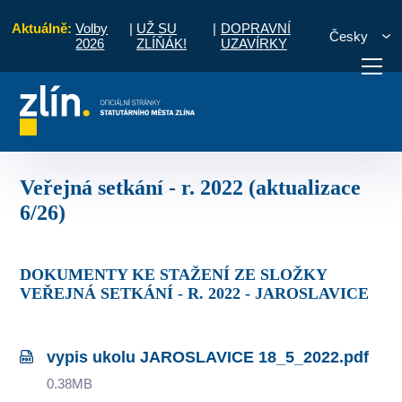
Aktuálně:
Volby
|
UŽ SU
|
DOPRAVNÍ
Česky
2026
ZLÍŇÁK!
UZAVÍRKY
úkoly ze setkání s občany
Veřejná setkání - r. 2022 (aktualizace 6/26)
otřebuji vyřídit
Potřebuji zaplatit
Diskuzní fór
Veřejná setkání - r. 2022 (aktualizace
6/26)
DOKUMENTY KE STAŽENÍ ZE SLOŽKY
VEŘEJNÁ SETKÁNÍ - R. 2022 - JAROSLAVICE
vypis ukolu JAROSLAVICE 18_5_2022.pdf
0.38MB