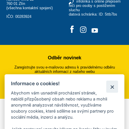
infolinka s online přepisem
760 01 Zlín
řeči pro osoby s postižením
(
všechna kontaktní spojení
)
sluchu
datová schránka: ID: 5ttb7bs
IČO: 00283924
Odběr novinek
Zaregistrujte svou e-mailovou adresu k pravidelnému odběru
aktuálních informací z našeho webu
Informace o cookies!
Přihlásit se k odběru
Abychom vám usnadnili procházení stránek,
nabídli přizpůsobený obsah nebo reklamu a mohli
anonymně analyzovat návštěvnost, využíváme
Aplikace Mobilní rozhlas
soubory cookies, které sdílíme se svými partnery pro
sociální média, inzerci a analýzu.
Chcete dostávat do svého mobilu či mailu upozornění na
blížící se nebezpečí, odstávky, poruchy a výpadky energií,